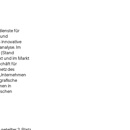
ienste für
 und
 innovative
analyse. Im
e (Stand
kt und im Markt
chäft für
netz des
s Unternehmen
grafische
men in
nischen
eteilter 2. Platz