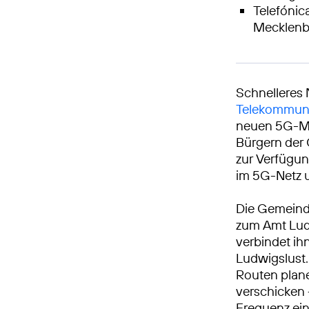
Telefónica
Mecklenb
Schnelleres 
Telekommuni
neuen 5G-Mob
Bürgern der
zur Verfügun
im 5G-Netz u
Die Gemeinde
zum Amt Lud
verbindet i
Ludwigslust
Routen plane
verschicken 
Frequenz ein