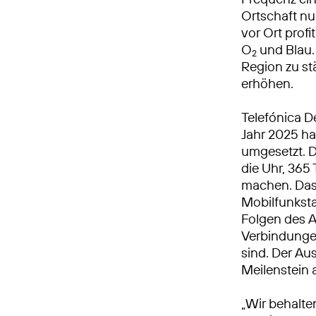
Ortschaft n
vor Ort prof
O
und Blau. 
2
Region zu st
erhöhen.
Telefónica D
Jahr 2025 h
umgesetzt. 
die Uhr, 365 
machen. Das 
Mobilfunkst
Folgen des A
Verbindungen
sind. Der Au
Meilenstein
„Wir behalte