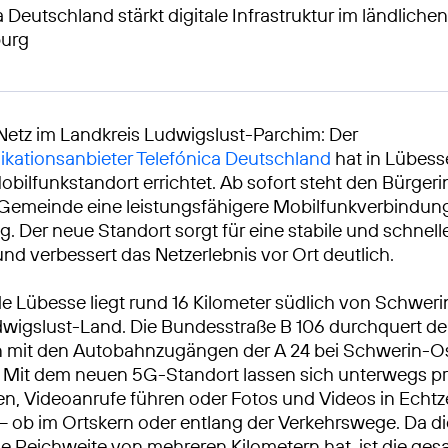
 Deutschland stärkt digitale Infrastruktur im ländlichen
urg
Netz im Landkreis Ludwigslust-Parchim: Der
kationsanbieter Telefónica Deutschland
hat in Lübess
ilfunkstandort errichtet. Ab sofort steht den Bürger
 Gemeinde eine leistungsfähigere Mobilfunkverbindun
g. Der neue Standort sorgt für eine stabile und schnel
nd verbessert das Netzerlebnis vor Ort deutlich.
 Lübesse liegt rund 16 Kilometer südlich von Schweri
wigslust-Land. Die Bundesstraße B 106 durchquert de
hn mit den Autobahnzugängen der A 24 bei Schwerin-O
. Mit dem neuen 5G-Standort lassen sich unterwegs p
n, Videoanrufe führen oder Fotos und Videos in Echtze
– ob im Ortskern oder entlang der Verkehrswege. Da d
e Reichweite von mehreren Kilometern hat, ist die ge