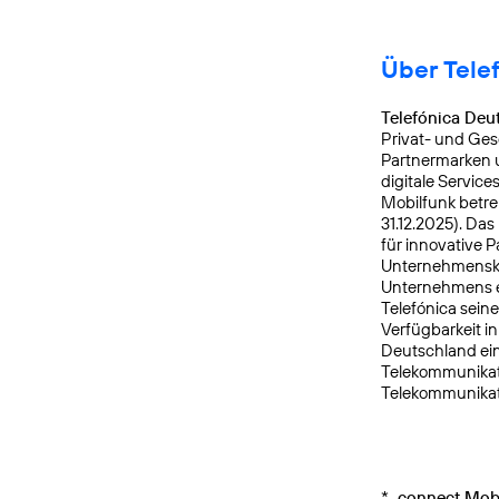
Über Tele
Telefónica Deu
Privat- und Ges
Partnermarken u
digitale Service
Mobilfunk betre
31.12.2025). Da
für innovative 
Unternehmensku
Unternehmens er
Telefónica sein
Verfügbarkeit i
Deutschland ein
Telekommunikati
Telekommunikat
*
connect Mobi