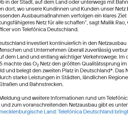
Ob in der Stadt, auf dem Land oder unterwegs mit Bah
ren dort, wo unsere Kundinnen und Kunden unser Netz
ssenden Ausbaumaßnahmen verfolgen ein klares Ziel: 
tungsfähigeres Netz für alle schaffen“, sagt Mallik Rao,
ficer von Telefónica Deutschland.
eutschland investiert kontinuierlich in den Netzausbau
Menschen und Unternehmen überall zuverlässig verbu
auf dem Land und entlang wichtiger Verkehrswege. Im
25 machte das O
Netz den größten Qualitätssprung i
2
ld und belegt den zweiten Platz in Deutschland*. Das 
urch starke Leistungen in Städten, ländlichen Region
 Straßen und Bahnstrecken.
 Meldung und weitere Informationen rund um Telefóni
 und zum voranschreitenden Netzausbau gibt es unter
 mecklenburgische Land: Telefónica Deutschland brin