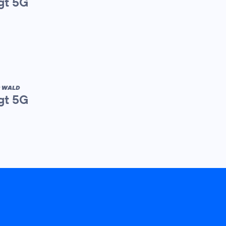
gt 5G
R WALD
gt 5G