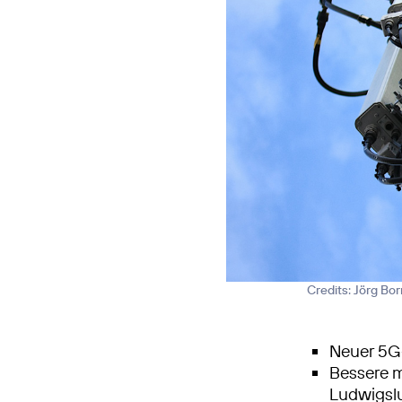
Credits: Jörg Bo
Neuer 5G
Bessere m
Ludwigsl