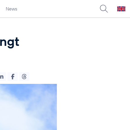
News
ingt