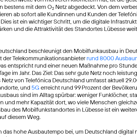
un bestens mit dem O
Netz abgedeckt. Von dem verbes
2
itieren ab sofort alle Kundinnen und Kunden der Telef
Dies ist ein wichtiger Schritt, um die digitale Infrastrukt
ärken und die Attraktivität des Standortes Lübesse weit
eutschland beschleunigt den Mobilfunkausbau in Deu
at der Telekommunikationsanbieter
rund 8000 Ausba
Das entspricht rund einer neuen Maßnahme pro Stunde
Tage im Jahr. Das Ziel: Das sehr gute Netz noch leistun
Netz von Telefónica Deutschland umfasst aktuell 29.
andorte, und
5G
erreicht rund 99 Prozent der Bevölkeru
usbaus sind im Alltag spürbar: weniger Funklöcher, sta
 und mehr Kapazität dort, wo viele Menschen gleichze
sbau des Mobilfunkstandortes in Lübesse ist ein weiter
 auf diesem Weg.
n das hohe Ausbautempo bei, um Deutschland digital 