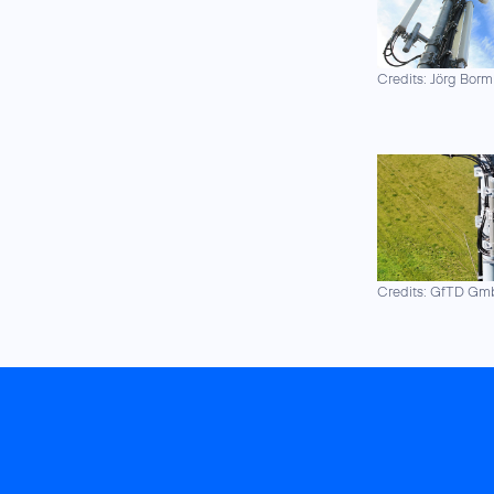
Credits: Jörg Borm
Credits: GfTD G