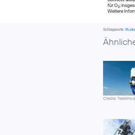
für O
; insge
2
Weitere Info
Schlagworte:
#Lok
Ähnlich
Credits: Telefónic