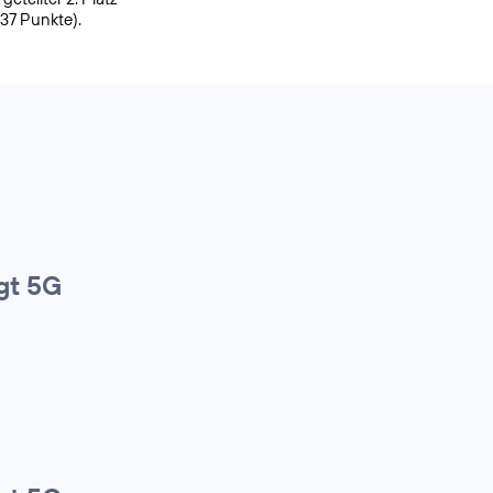
937 Punkte).
gt 5G