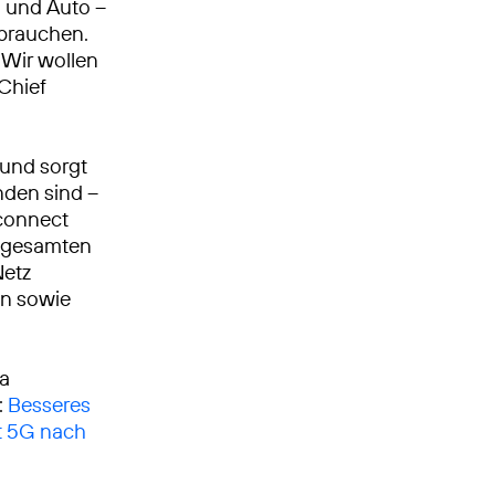
n und Auto –
 brauchen.
Wir wollen
 Chief
 und sorgt
nden sind –
 connect
m gesamten
Netz
en sowie
ca
:
Besseres
gt 5G nach