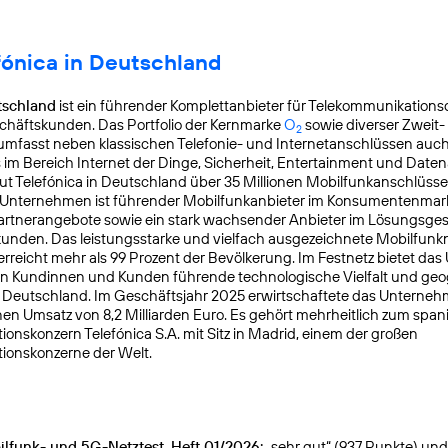
fónica in Deutschland
tschland
ist ein führender Komplettanbieter für Telekommunikationsd
chäftskunden. Das Portfolio der Kernmarke
O
sowie diverser Zweit-
2
mfasst neben klassischen Telefonie- und Internetanschlüssen auch
s im Bereich Internet der Dinge, Sicherheit, Entertainment und Daten
ut Telefónica in Deutschland über 35 Millionen Mobilfunkanschlüss
s Unternehmen ist führender Mobilfunkanbieter im Konsumentenmar
Partnerangebote sowie ein stark wachsender Anbieter im Lösungsges
nden. Das leistungsstarke und vielfach ausgezeichnete Mobilfunk
reicht mehr als 99 Prozent der Bevölkerung. Im Festnetz bietet da
en Kundinnen und Kunden führende technologische Vielfalt und geo
n Deutschland. Im Geschäftsjahr 2025 erwirtschaftete das Unterneh
en Umsatz von 8,2 Milliarden Euro. Es gehört mehrheitlich zum spa
onskonzern Telefónica S.A. mit Sitz in Madrid, einem der großen
ionskonzerne der Welt.
lfunk- und 5G-Netztest, Heft 01/2026:
„sehr gut“ (937 Punkte) und g