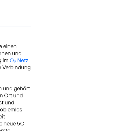
e einen
innen und
g im
O
Netz
2
le Verbindung
n und gehört
n Ort und
st und
roblemlos
it
ie neue 5G-
samte