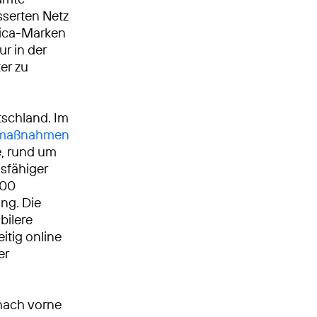
serten Netz
ónica-Marken
ur in der
er zu
tschland. Im
umaßnahmen
, rund um
gsfähiger
000
ng. Die
bilere
itig online
er
nach vorne