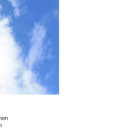
men
m