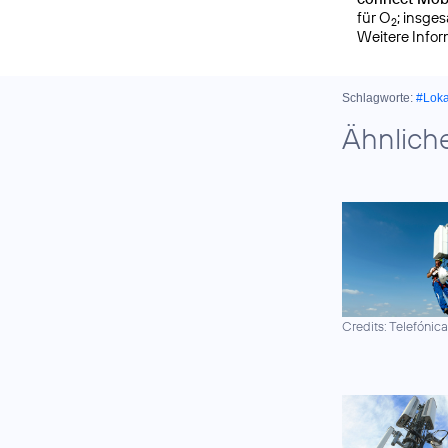
für O
; insge
2
Weitere Info
Schlagworte:
#Lok
Ähnlich
Credits: Telefónic