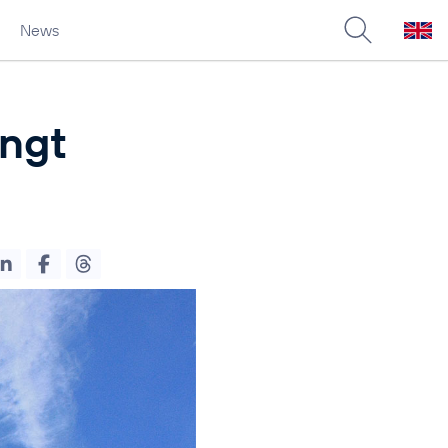
News
ingt