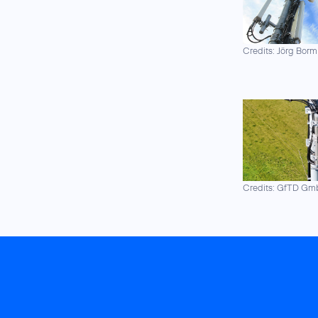
Credits: Jörg Borm
Credits: GfTD G