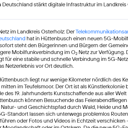
 Deutschland stärkt digitale Infrastruktur im Landkreis
Netz im Landkreis Osterholz: Der
Telekommunikationsan
Deutschland
hat in Hüttenbusch einen neuen 5G-Mobil
b sofort steht den Bürgerinnen und Bürgern der Gemein
igere Mobilfunkverbindung im O
Netz zur Verfügung. 
2
gt für eine stabile und schnelle Verbindung im 5G-Net
s Netzerlebnis vor Ort deutlich.
 Hüttenbusch liegt nur wenige Kilometer nördlich des K
itten im Teufelsmoor. Der Ort ist als Künstlerkolonie
nde des 19. Jahrhunderts Kunstschaffende aus aller Welt
üttenbusch können Besuchende das Feierabendfliegen 
Natur- und Geschichtspfad durch Wald, Heide und Moo
G-Standort lassen sich unterwegs problemlos Routen
führen oder Fotos und Videos in Echtzeit verschicken 
 Moorlandschaft oder im Ortskern. Da die neue 5G-F