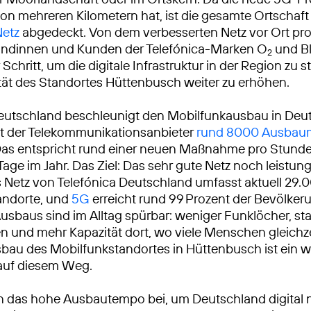
on mehreren Kilometern hat, ist die gesamte Ortschaf
etz
abgedeckt. Von dem verbesserten Netz vor Ort prof
Kundinnen und Kunden der Telefónica-Marken O
und Bl
2
 Schritt, um die digitale Infrastruktur in der Region zu 
vität des Standortes Hüttenbusch weiter zu erhöhen.
eutschland beschleunigt den Mobilfunkausbau in Deu
at der Telekommunikationsanbieter
rund 8000 Ausba
Das entspricht rund einer neuen Maßnahme pro Stunde
Tage im Jahr. Das Ziel: Das sehr gute Netz noch leistun
Netz von Telefónica Deutschland umfasst aktuell 29.
andorte, und
5G
erreicht rund 99 Prozent der Bevölkeru
usbaus sind im Alltag spürbar: weniger Funklöcher, sta
 und mehr Kapazität dort, wo viele Menschen gleichze
sbau des Mobilfunkstandortes in Hüttenbusch ist ein w
 auf diesem Weg.
n das hohe Ausbautempo bei, um Deutschland digital 