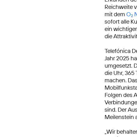
Reichweite v
mit dem
O
N
2
sofort alle 
ein wichtiger
die Attrakti
Telefónica D
Jahr 2025 h
umgesetzt. 
die Uhr, 365 
machen. Das 
Mobilfunkst
Folgen des A
Verbindungen
sind. Der Au
Meilenstein
„Wir behalte