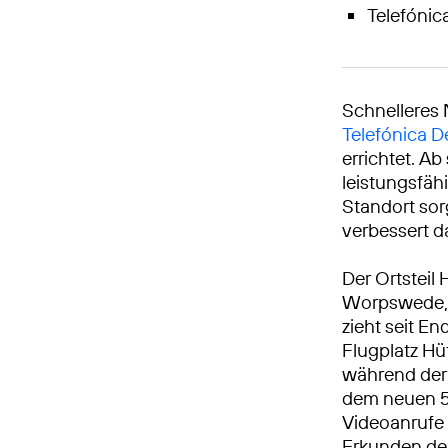
Telefónica
Schnelleres 
Telefónica 
errichtet. A
leistungsfäh
Standort sor
verbessert da
Der Ortsteil
Worpswede, m
zieht seit E
Flugplatz H
während der 
dem neuen 5
Videoanrufe 
Erkunden der