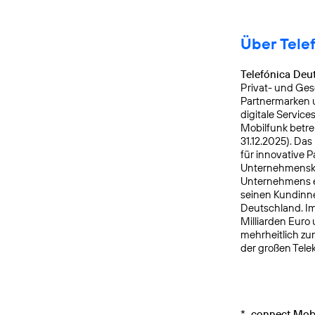
Über Tele
Telefónica Deu
Privat- und Ges
Partnermarken u
digitale Service
Mobilfunk betre
31.12.2025). Da
für innovative 
Unternehmensku
Unternehmens er
seinen Kundinne
Deutschland. Im
Milliarden Euro
mehrheitlich zu
der großen Tele
*
connect Mobi