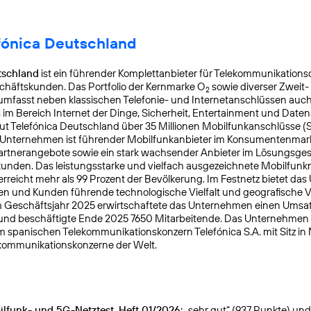
fónica Deutschland
tschland
ist ein führender Komplettanbieter für Telekommunikationsd
chäftskunden. Das Portfolio der Kernmarke O
sowie diverser Zweit-
2
mfasst neben klassischen Telefonie- und Internetanschlüssen auch
s im Bereich Internet der Dinge, Sicherheit, Entertainment und Daten
ut Telefónica Deutschland über 35 Millionen Mobilfunkanschlüsse (
s Unternehmen ist führender Mobilfunkanbieter im Konsumentenmar
Partnerangebote sowie ein stark wachsender Anbieter im Lösungsges
nden. Das leistungsstarke und vielfach ausgezeichnete Mobilfunk
reicht mehr als 99 Prozent der Bevölkerung. Im Festnetz bietet da
n und Kunden führende technologische Vielfalt und geografische Ve
 Geschäftsjahr 2025 erwirtschaftete das Unternehmen einen Umsat
 und beschäftigte Ende 2025 7650 Mitarbeitende. Das Unternehmen
m spanischen Telekommunikationskonzern Telefónica S.A. mit Sitz in
kommunikationskonzerne der Welt.
lfunk- und 5G-Netztest, Heft 01/2026:
„sehr gut“ (937 Punkte) und g