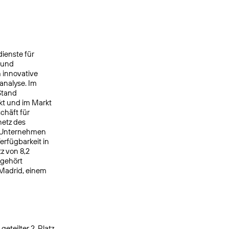
ienste für
 und
 innovative
analyse. Im
Stand
kt und im Markt
chäft für
netz des
s Unternehmen
rfügbarkeit in
z von 8,2
 gehört
 Madrid, einem
eteilter 2. Platz