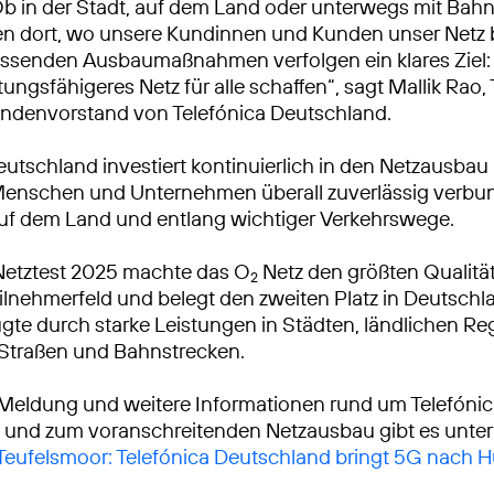
Ob in der Stadt, auf dem Land oder unterwegs mit Bah
ren dort, wo unsere Kundinnen und Kunden unser Netz
ssenden Ausbaumaßnahmen verfolgen ein klares Ziel: 
tungsfähigeres Netz für alle schaffen“, sagt Mallik Rao
ndenvorstand von Telefónica Deutschland.
eutschland investiert kontinuierlich in den Netzausbau
Menschen und Unternehmen überall zuverlässig verbu
auf dem Land und entlang wichtiger Verkehrswege.
Netztest 2025 machte das O
Netz den größten Qualitä
2
lnehmerfeld und belegt den zweiten Platz in Deutschl
gte durch starke Leistungen in Städten, ländlichen R
 Straßen und Bahnstrecken.
 Meldung und weitere Informationen rund um Telefóni
 und zum voranschreitenden Netzausbau gibt es unter
 Teufelsmoor: Telefónica Deutschland bringt 5G nach 