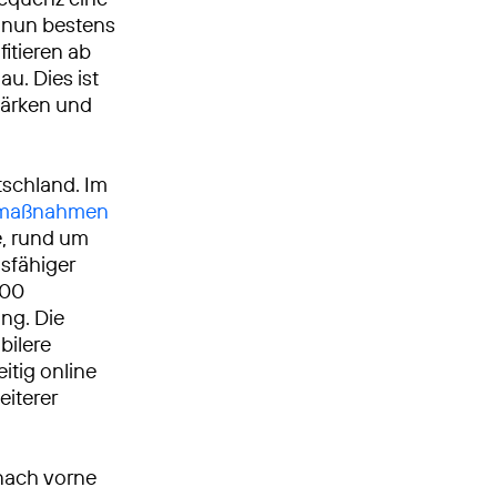
t nun bestens
itieren ab
au. Dies ist
stärken und
tschland. Im
umaßnahmen
, rund um
gsfähiger
000
ng. Die
bilere
itig online
eiterer
nach vorne