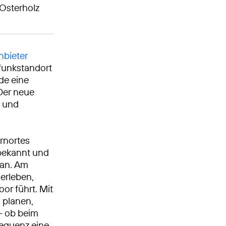
 Osterholz
bieter
funkstandort
de eine
Der neue
z und
ernortes
 bekannt und
 an. Am
erleben,
r führt. Mit
 planen,
– ob beim
requenz eine