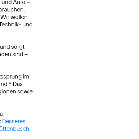
n und Auto –
 brauchen.
Wir wollen
, Technik- und
 und sorgt
nden sind –
tssprung im
and.* Das
egionen sowie
ca
:
Besseres
Hüttenbusch