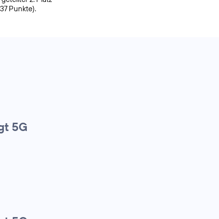
937 Punkte).
gt 5G