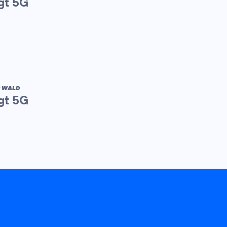
gt 5G
R WALD
gt 5G