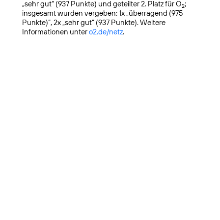
„sehr gut“ (937 Punkte) und geteilter 2. Platz für O
;
2
insgesamt wurden vergeben: 1x „überragend (975
Punkte)“, 2x „sehr gut“ (937 Punkte). Weitere
Informationen unter
o2.de/netz
.