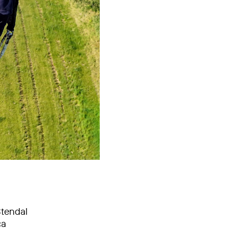
Stendal
ca