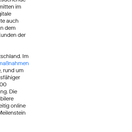
mitten im
itale
ote auch
Von dem
 Kunden der
tschland. Im
umaßnahmen
, rund um
gsfähiger
000
ng. Die
bilere
itig online
Meilenstein