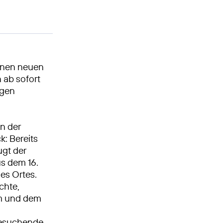
inen neuen
 ab sofort
igen
n der
k: Bereits
ugt der
us dem 16.
es Ortes.
chte,
um und dem
Besuchende