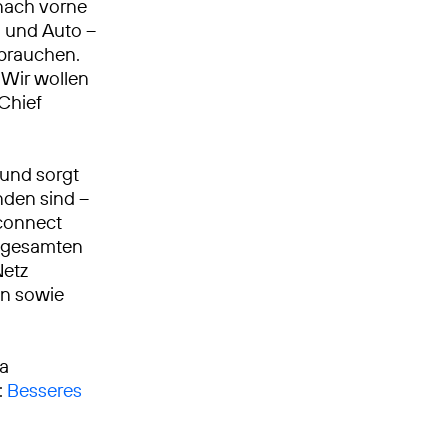
nach vorne
n und Auto –
 brauchen.
Wir wollen
 Chief
 und sorgt
nden sind –
 connect
m gesamten
Netz
en sowie
ca
:
Besseres