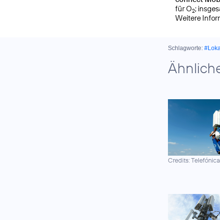
für O
; insge
2
Weitere Info
Schlagworte:
#Lok
Ähnlich
Credits: Telefónic