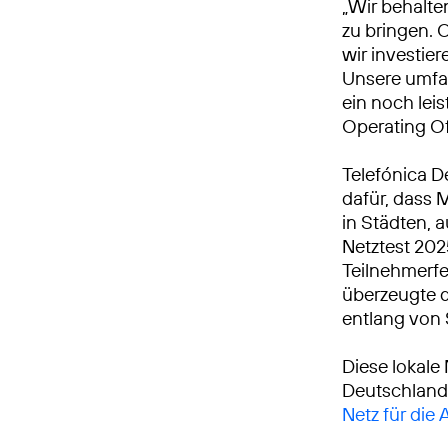
„Wir behalte
zu bringen. 
wir investie
Unsere umfa
ein noch leis
Operating Of
Telefónica D
dafür, dass 
in Städten, 
Netztest 20
Teilnehmerfe
überzeugte d
entlang von
Diese lokale
Deutschland
Netz für die