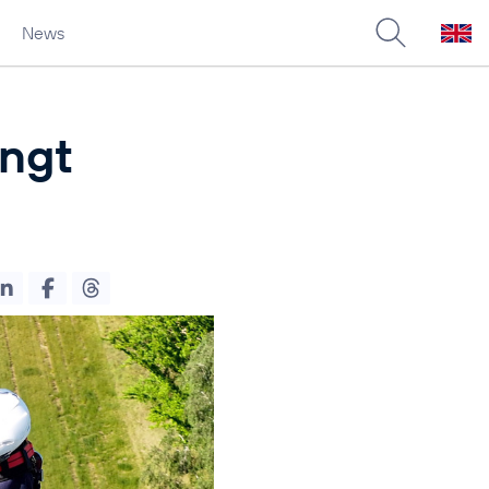
News
ingt