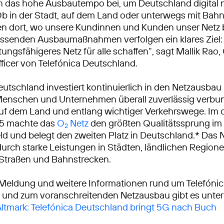
n das hohe Ausbautempo bei, um Deutschland digital 
Ob in der Stadt, auf dem Land oder unterwegs mit Bah
ren dort, wo unsere Kundinnen und Kunden unser Netz
ssenden Ausbaumaßnahmen verfolgen ein klares Ziel: 
tungsfähigeres Netz für alle schaffen“, sagt Mallik Rao,
ficer von Telefónica Deutschland.
eutschland investiert kontinuierlich in den Netzausbau
Menschen und Unternehmen überall zuverlässig verbu
auf dem Land und entlang wichtiger Verkehrswege. Im
25 machte das
O
Netz
den größten Qualitätssprung i
2
ld und belegt den zweiten Platz in Deutschland.* Das 
urch starke Leistungen in Städten, ländlichen Region
 Straßen und Bahnstrecken.
 Meldung und weitere Informationen rund um Telefóni
 und zum voranschreitenden Netzausbau gibt es unter
 Altmark: Telefónica Deutschland bringt 5G nach Buch