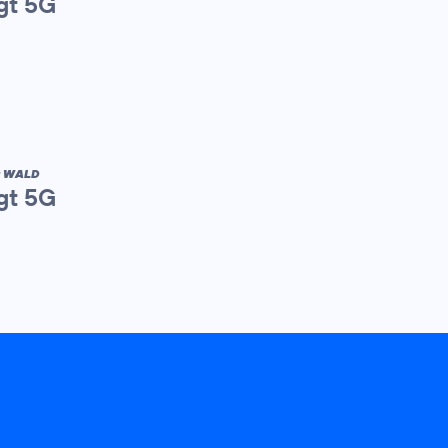
gt 5G
R WALD
gt 5G