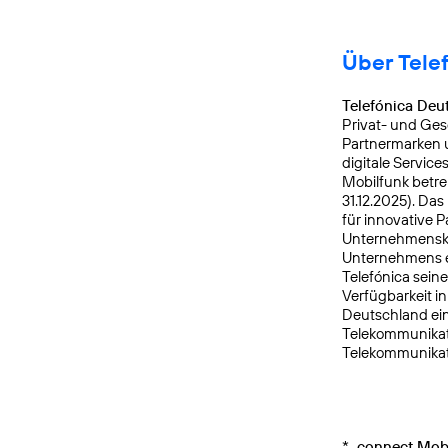
Über Tele
Telefónica Deu
Privat- und Ges
Partnermarken u
digitale Service
Mobilfunk betre
31.12.2025). Da
für innovative 
Unternehmensku
Unternehmens er
Telefónica sein
Verfügbarkeit i
Deutschland ein
Telekommunikati
Telekommunikat
*
connect Mobi