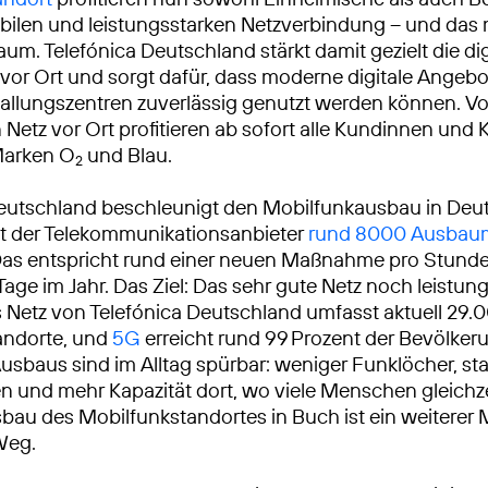
abilen und leistungsstarken Netzverbindung – und das 
um. Telefónica Deutschland stärkt damit gezielt die dig
r vor Ort und sorgt dafür, dass moderne digitale Angeb
Ballungszentren zuverlässig genutzt werden können. 
 Netz vor Ort profitieren ab sofort alle Kundinnen und
Marken O
und Blau.
2
eutschland beschleunigt den Mobilfunkausbau in Deu
at der Telekommunikationsanbieter
rund 8000 Ausba
Das entspricht rund einer neuen Maßnahme pro Stunde
Tage im Jahr. Das Ziel: Das sehr gute Netz noch leistun
Netz von Telefónica Deutschland umfasst aktuell 29.
andorte, und
5G
erreicht rund 99 Prozent der Bevölkeru
usbaus sind im Alltag spürbar: weniger Funklöcher, sta
 und mehr Kapazität dort, wo viele Menschen gleichze
sbau des Mobilfunkstandortes in Buch ist ein weiterer 
Weg.