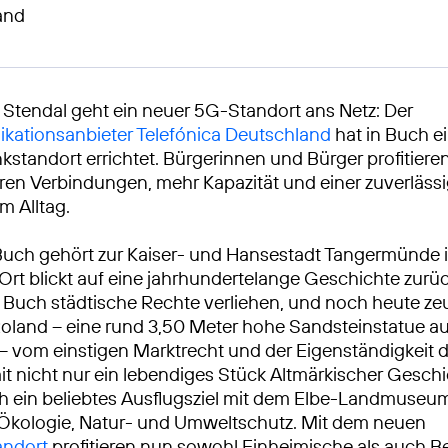
and
 Stendal geht ein neuer 5G-Standort ans Netz: Der
kationsanbieter Telefónica Deutschland
hat in Buch e
standort errichtet. Bürgerinnen und Bürger profitieren
ren Verbindungen, mehr Kapazität und einer zuverläss
m Alltag.
 Buch gehört zur Kaiser- und Hansestadt Tangermünde i
 Ort blickt auf eine jahrhundertelange Geschichte zurüc
Buch städtische Rechte verliehen, und noch heute ze
Roland – eine rund 3,50 Meter hohe Sandsteinstatue a
– vom einstigen Marktrecht und der Eigenständigkeit d
it nicht nur ein lebendiges Stück Altmärkischer Geschi
h ein beliebtes Ausflugsziel mit dem Elbe-Landmuse
 Ökologie, Natur- und Umweltschutz. Mit dem neuen
andort
profitieren nun sowohl Einheimische als auch 