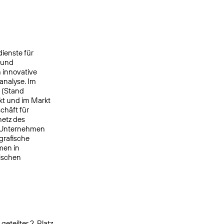
ienste für
 und
 innovative
analyse. Im
e (Stand
kt und im Markt
chäft für
netz des
s Unternehmen
grafische
men in
nischen
eteilter 2. Platz