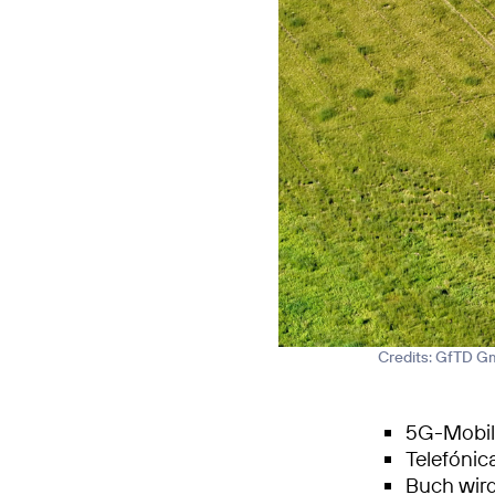
Credits: GfTD 
5G-Mobilf
Telefónic
Buch wird