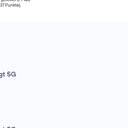
937 Punkte).
gt 5G