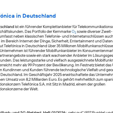
fónica in Deutschland
tschland
ist ein führender Komplettanbieter für Telekommunikationsd
chäftskunden. Das Portfolio der Kernmarke
O
sowie diverser Zweit-
2
mfasst neben klassischen Telefonie- und Internetanschlüssen auch
s im Bereich Internet der Dinge, Sicherheit, Entertainment und Daten
ut Telefónica in Deutschland über 35 Millionen Mobilfunkanschlüss
s Unternehmen ist führender Mobilfunkanbieter im Konsumentenmar
Partnerangebote sowie ein stark wachsender Anbieter im Lösungsges
nden. Das leistungsstarke und vielfach ausgezeichnete Mobilfunk
reicht mehr als 99 Prozent der Bevölkerung. Im Festnetz bietet da
en Kundinnen und Kunden führende technologische Vielfalt und geo
n Deutschland. Im Geschäftsjahr 2025 erwirtschaftete das Unterneh
en Umsatz von 8,2 Milliarden Euro. Es gehört mehrheitlich zum spa
onskonzern Telefónica S.A. mit Sitz in Madrid, einem der großen
ionskonzerne der Welt.
lfunk- und 5G-Netztest, Heft 01/2026:
„sehr gut“ (937 Punkte) und g