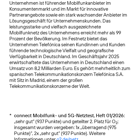
Unternehmen ist führender Mobilfunkanbieter im
Konsumentenmarkt und im Markt für innovative
Partnerangebote sowie ein stark wachsender Anbieter im
Lösungsgeschäft für Unternehmenskunden. Das
leistungsstarke und vielfach ausgezeichnete
Mobilfunknetz des Unternehmens erreicht mehr als 99
Prozent der Bevölkerung. Im Festnetz bietet das
Unternehmen Telefónica seinen Kundinnen und Kunden
führende technologische Vielfalt und geografische
Verfügbarkeit in Deutschland. Im Geschäftsjahr 2025
erwirtschaftete das Unternehmen in Deutschland einen
Umsatz von 8,2 Milliarden Euro. Es gehört mehrheitlich zum
spanischen Telekommunikationskonzern Telefónica S.A.
mit Sitz in Madrid, einem der großen
Telekommunikationskonzerne der Welt.
*
connect Mobilfunk- und 5G-Netztest, Heft 01/2026:
„sehr gut“ (937 Punkte) und geteilter 2. Platz für O
;
2
insgesamt wurden vergeben: 1x „überragend (975
Punkte)“, 2x „sehr gut“ (937 Punkte). Weitere
Informationen unter
o2.de/netz
.