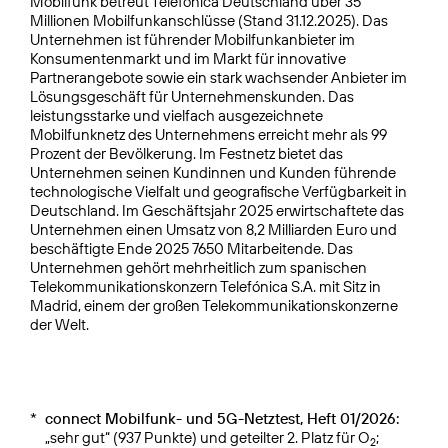
Mobilfunk betreut Telefónica Deutschland über 35
Millionen Mobilfunkanschlüsse (Stand 31.12.2025). Das
Unternehmen ist führender Mobilfunkanbieter im
Konsumentenmarkt und im Markt für innovative
Partnerangebote sowie ein stark wachsender Anbieter im
Lösungsgeschäft für Unternehmenskunden. Das
leistungsstarke und vielfach ausgezeichnete
Mobilfunknetz des Unternehmens erreicht mehr als 99
Prozent der Bevölkerung. Im Festnetz bietet das
Unternehmen seinen Kundinnen und Kunden führende
technologische Vielfalt und geografische Verfügbarkeit in
Deutschland. Im Geschäftsjahr 2025 erwirtschaftete das
Unternehmen einen Umsatz von 8,2 Milliarden Euro und
beschäftigte Ende 2025 7650 Mitarbeitende. Das
Unternehmen gehört mehrheitlich zum spanischen
Telekommunikationskonzern Telefónica S.A. mit Sitz in
Madrid, einem der großen Telekommunikationskonzerne
der Welt.
*
connect Mobilfunk- und 5G-Netztest, Heft 01/2026:
„sehr gut“ (937 Punkte) und geteilter 2. Platz für O
;
2