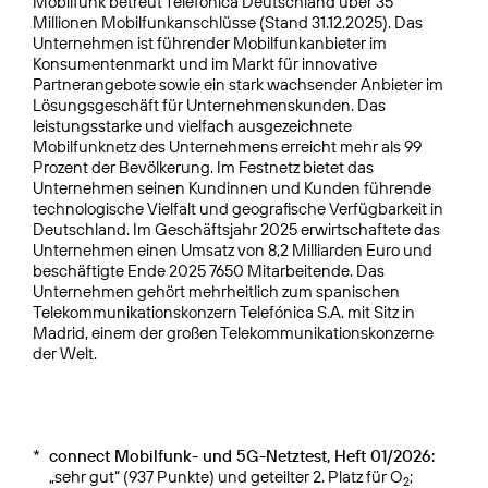
Mobilfunk betreut Telefónica Deutschland über 35
Millionen Mobilfunkanschlüsse (Stand 31.12.2025). Das
Unternehmen ist führender Mobilfunkanbieter im
Konsumentenmarkt und im Markt für innovative
Partnerangebote sowie ein stark wachsender Anbieter im
Lösungsgeschäft für Unternehmenskunden. Das
leistungsstarke und vielfach ausgezeichnete
Mobilfunknetz des Unternehmens erreicht mehr als 99
Prozent der Bevölkerung. Im Festnetz bietet das
Unternehmen seinen Kundinnen und Kunden führende
technologische Vielfalt und geografische Verfügbarkeit in
Deutschland. Im Geschäftsjahr 2025 erwirtschaftete das
Unternehmen einen Umsatz von 8,2 Milliarden Euro und
beschäftigte Ende 2025 7650 Mitarbeitende. Das
Unternehmen gehört mehrheitlich zum spanischen
Telekommunikationskonzern Telefónica S.A. mit Sitz in
Madrid, einem der großen Telekommunikationskonzerne
der Welt.
*
connect Mobilfunk- und 5G-Netztest, Heft 01/2026:
„sehr gut“ (937 Punkte) und geteilter 2. Platz für O
;
2