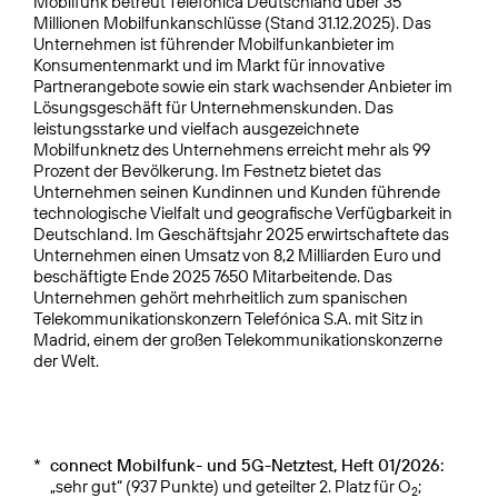
Mobilfunk betreut Telefónica Deutschland über 35
Millionen Mobilfunkanschlüsse (Stand 31.12.2025). Das
Unternehmen ist führender Mobilfunkanbieter im
Konsumentenmarkt und im Markt für innovative
Partnerangebote sowie ein stark wachsender Anbieter im
Lösungsgeschäft für Unternehmenskunden. Das
leistungsstarke und vielfach ausgezeichnete
Mobilfunknetz des Unternehmens erreicht mehr als 99
Prozent der Bevölkerung. Im Festnetz bietet das
Unternehmen seinen Kundinnen und Kunden führende
technologische Vielfalt und geografische Verfügbarkeit in
Deutschland. Im Geschäftsjahr 2025 erwirtschaftete das
Unternehmen einen Umsatz von 8,2 Milliarden Euro und
beschäftigte Ende 2025 7650 Mitarbeitende. Das
Unternehmen gehört mehrheitlich zum spanischen
Telekommunikationskonzern Telefónica S.A. mit Sitz in
Madrid, einem der großen Telekommunikationskonzerne
der Welt.
*
connect Mobilfunk- und 5G-Netztest, Heft 01/2026:
„sehr gut“ (937 Punkte) und geteilter 2. Platz für O
;
2