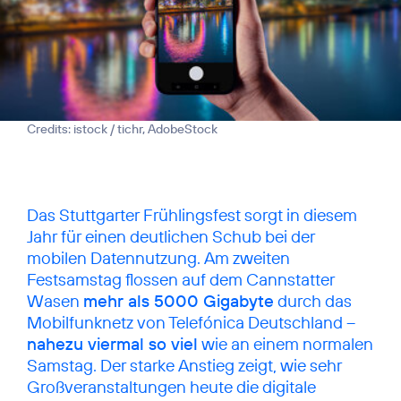
Credits: istock / tichr, AdobeStock
Das Stuttgarter Frühlingsfest sorgt in diesem
Jahr für einen deutlichen Schub bei der
mobilen Datennutzung. Am zweiten
Festsamstag flossen auf dem Cannstatter
Wasen
mehr als 5000 Gigabyte
durch das
Mobilfunknetz von Telefónica Deutschland –
nahezu viermal so viel
wie an einem normalen
Samstag. Der starke Anstieg zeigt, wie sehr
Großveranstaltungen heute die digitale