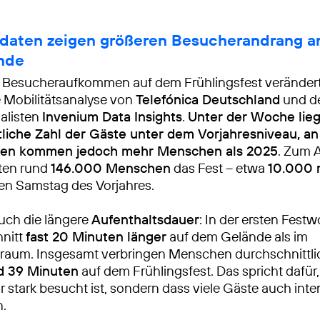
daten zeigen größeren Besucherandrang 
nde
 Besucheraufkommen auf dem Frühlingsfest verändert,
Mobilitätsanalyse von
Telefónica Deutschland
und d
alisten
Invenium Data Insights
.
Unter der Woche lieg
tliche Zahl der Gäste unter dem Vorjahresniveau, a
n kommen jedoch mehr Menschen als 2025
. Zum A
hten rund
146.000 Menschen
das Fest – etwa
10.000 
en Samstag des Vorjahres.
 auch die längere
Aufenthaltsdauer
: In der ersten Fest
hnitt
fast 20 Minuten länger
auf dem Gelände als im
traum. Insgesamt verbringen Menschen durchschnittl
d 39 Minuten
auf dem Frühlingsfest. Das spricht dafür
r stark besucht ist, sondern dass viele Gäste auch inte
n.