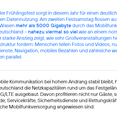
ter Frühlingsfest sorgt in diesem Jahr für einen deutli
len Datennutzung. Am zweiten Festsamstag flossen a
r Wasen
mehr als 5000 Gigabyte
durch das Mobilfunk
Deutschland –
nahezu viermal so viel
wie an einem nor
 starke Anstieg zeigt, wie sehr Großveranstaltungen h
rastruktur fordern: Menschen teilen Fotos und Videos, n
nste, Navigation, mobiles Bezahlen und zahlreiche we
 parallel.
bile Kommunikation bei hohem Andrang stabil bleibt, 
eutschland die Netzkapazitäten rund um das Festgelän
G/LTE ausgebaut. Davon profitieren nicht nur Gäste,
de, Servicekräfte, Sicherheitsdienste und Rettungskräft
liche Mobilfunkversorgung angewiesen sind.