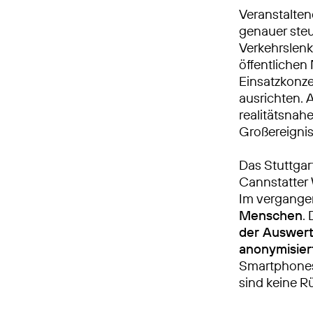
Veranstalte
genauer steu
Verkehrslen
öffentlichen
Einsatzkonze
ausrichten. 
realitätsnah
Großereignis 
Das Stuttgar
Cannstatter 
Im vergange
Menschen
.
der Auswer
anonymisier
Smartphones
sind keine R