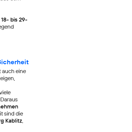
e
18- bis 29-
iegend
Sicherheit
t auch eine
zeigen,
viele
. Daraus
rnehmen
t sind die
rg Kablitz
,