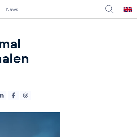
News
rmal
malen