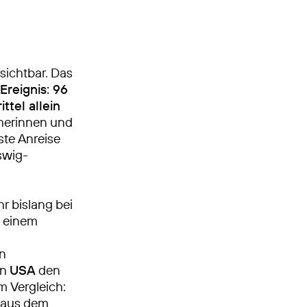
sichtbar. Das
Ereignis: 96
ittel allein
ucherinnen und
ste Anreise
swig-
hr bislang bei
t einem
en
en
USA
den
m Vergleich:
 aus dem