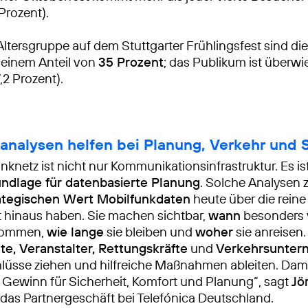
Prozent).
 Altersgruppe auf dem Stuttgarter Frühlingsfest sind di
 einem Anteil von
35 Prozent
; das Publikum ist überw
,2 Prozent).
sanalysen helfen bei Planung, Verkehr und 
nknetz ist nicht nur Kommunikationsinfrastruktur. Es is
ndlage für datenbasierte Planung
. Solche Analysen 
ategischen Wert Mobilfunkdaten
heute über die reine
t hinaus haben. Sie machen sichtbar,
wann
besonders 
kommen,
wie lange
sie bleiben und
woher
sie anreisen
te, Veranstalter, Rettungskräfte
und
Verkehrsunte
lüsse ziehen und hilfreiche Maßnahmen ableiten. Dami
 Gewinn für Sicherheit, Komfort und Planung“, sagt
Jö
 das Partnergeschäft bei Telefónica Deutschland.