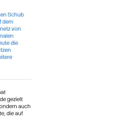
chen Schub
uf dem
netz von
malen
eute die
utzen
itere
hat
de gezielt
 sondern auch
e, die auf