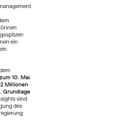
enmanagement
 dem
 können
ngsspitzen
nen ein
ein
 dem
 zum 10. Mai
.
,2 Millionen
t.
Grundlage
sights sind
egung des
regierung