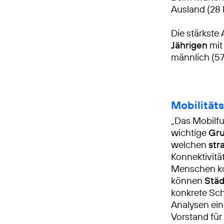
Ausland (28 
Die stärkste
Jährigen
mit
männlich (57
Mobilität
„Das Mobilfu
wichtige
Gru
welchen
str
Konnektivitä
Menschen 
können
Städ
konkrete Sch
Analysen ein
Vorstand für