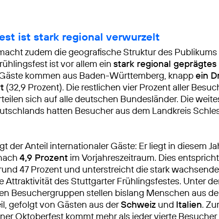
est ist stark regional verwurzelt
macht zudem die geografische Struktur des Publikums 
rühlingsfest ist vor allem ein
stark regional geprägtes 
 Gäste kommen aus Baden-Württemberg, knapp
ein Dr
t
(32,9 Prozent). Die restlichen vier Prozent aller Bes
teilen sich auf alle deutschen Bundesländer. Die weite
eutschlands hatten Besucher aus dem Landkreis Schle
gt der Anteil internationaler Gäste: Er liegt in diesem Ja
nach
4,9 Prozent
im Vorjahreszeitraum. Dies entsprich
rund 47 Prozent und unterstreicht die stark wachsende
e Attraktivität des Stuttgarter Frühlingsfestes. Unter d
alen Besuchergruppen stellen bislang Menschen aus d
il, gefolgt von Gästen aus der
Schweiz
und
Italien
. Zu
er Oktoberfest kommt mehr als jeder vierte Besucher