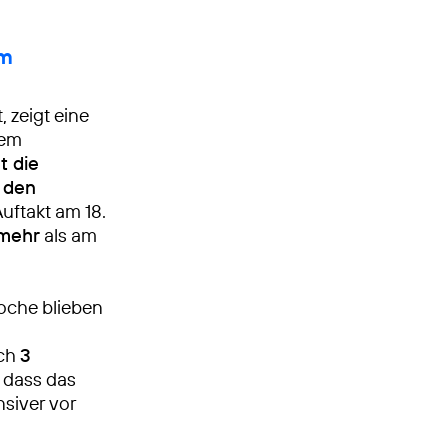
am
 zeigt eine
em
t die
n den
uftakt am 18.
mehr
als am
woche blieben
ich
3
, dass das
nsiver vor