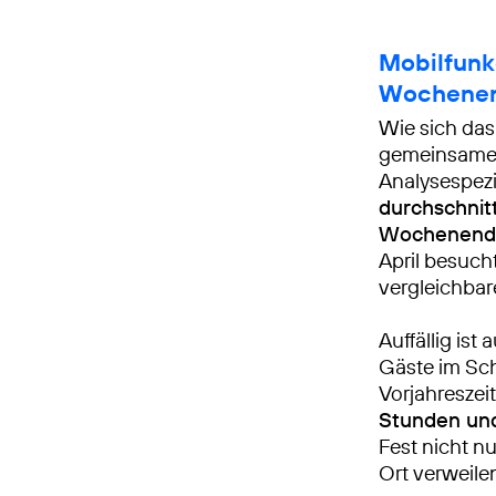
Mobilfunk
Wochene
Wie sich das
gemeinsame 
Analysespezi
durchschnit
Wochenende
April besuc
vergleichbar
Auffällig ist
Gäste im Sc
Vorjahreszei
Stunden un
Fest nicht nu
Ort verweile