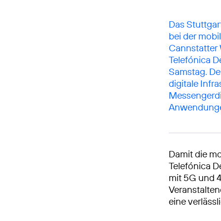
Das Stuttgar
bei der mobi
Cannstatte
Telefónica 
Samstag. Der
digitale Inf
Messengerdie
Anwendungen
Damit die mo
Telefónica D
mit 5G und 4
Veranstalten
eine verläss