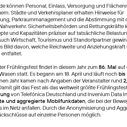
nde können Personal, Einlass, Versorgung und Fläch
ern. Städte und Verkehrsplaner erhalten Hinweise für
kung, Parkraummanagement und die Abstimmung mit
 Nahverkehr. Sicherheitsbehörden und Rettungskräfte
pte und Kapazitäten präziser auf tatsächliche Belastu
Auch Wirtschaft, Tourismus und Standortpartner gewin
es Bild davon, welche Reichweite und Anziehungskraft 
entfaltet.
ter Frühlingsfest findet in diesem Jahr zum
86. Mal
auf
Wasen statt. Es begann am 18. April und läuft noch
bis
nen Jahr kamen nach Angaben der Veranstalter rund
2
 Damit gilt das Fest als das weltweit größte Frühlingsfes
tung
von Telefónica Deutschland und Invenium Data In
te und aggregierte Mobilfunkdaten
, die bei der Bew
 im Netz anfallen. Durch die Anonymisierung und Agg
ückschlüsse auf einzelne Personen möglich.