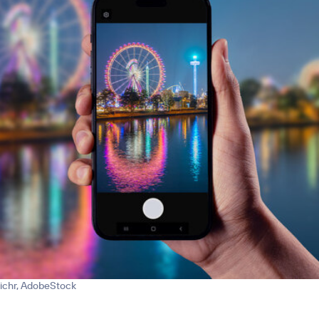
 tichr, AdobeStock