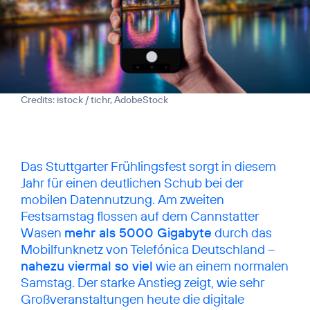
Credits: istock / tichr, AdobeStock
Das Stuttgarter Frühlingsfest sorgt in diesem
Jahr für einen deutlichen Schub bei der
mobilen Datennutzung. Am zweiten
Festsamstag flossen auf dem Cannstatter
Wasen
mehr als 5000 Gigabyte
durch das
Mobilfunknetz von Telefónica Deutschland –
nahezu viermal so viel
wie an einem normalen
Samstag. Der starke Anstieg zeigt, wie sehr
Großveranstaltungen heute die digitale