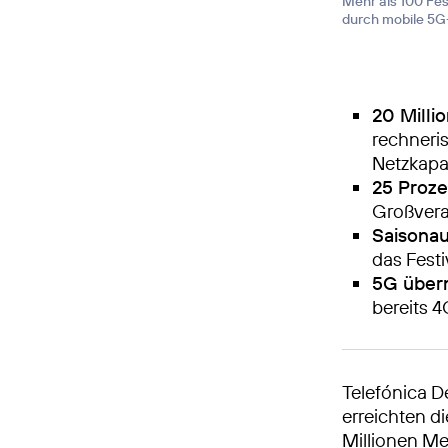
Mehr als 100 Fes
durch mobile 5G
20 Milli
rechneri
Netzkapa
25 Proze
Großvera
Saisonau
das Fest
5G übern
bereits 
Telefónica D
erreichten 
Millionen Me