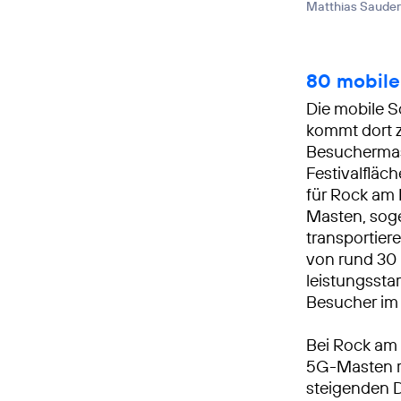
Matthias Sauder
80 mobile
Die mobile S
kommt dort zu
Besuchermas
Festivalflä
für Rock am 
Masten, sogen
transportier
von rund 30 
leistungssta
Besucher im
Bei Rock am 
5G-Masten r
steigenden D