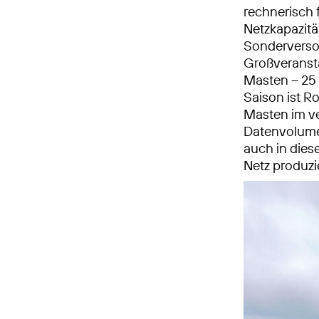
rechnerisch 
Netzkapazitä
Sonderversor
Großveransta
Masten – 25 
Saison ist Ro
Masten im v
Datenvolumen
auch in dies
Netz produzi