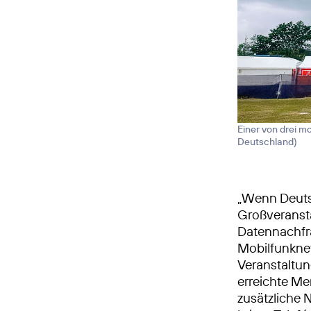
Einer von drei m
Deutschland
)
„Wenn Deutsc
Großveranst
Datennachfr
Mobilfunknet
Veranstaltun
erreichte M
zusätzliche 