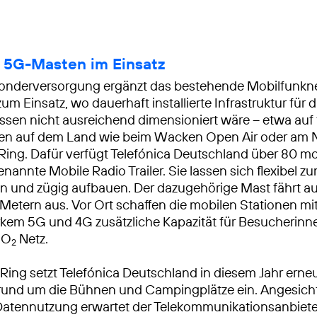
 5G-Masten im Einsatz
onderversorgung ergänzt das bestehende Mobilfunkne
m Einsatz, wo dauerhaft installierte Infrastruktur für 
sen nicht ausreichend dimensioniert wäre – etwa auf
chen auf dem Land wie beim Wacken Open Air oder am 
Ring. Dafür verfügt Telefónica Deutschland über 80 m
annte Mobile Radio Trailer. Sie lassen sich flexibel zu
en und zügig aufbauen. Der dazugehörige Mast fährt a
Metern aus. Vor Ort schaffen die mobilen Stationen mi
rkem 5G und 4G zusätzliche Kapazität für Besucherin
 O
Netz.
2
Ring setzt Telefónica Deutschland in diesem Jahr erneu
und um die Bühnen und Campingplätze ein. Angesicht
atennutzung erwartet der Telekommunikations­anbiete