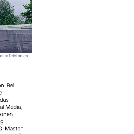
dits: Telefónica
n. Bei
e
 das
al Media,
ionen
ng
 5G-Masten