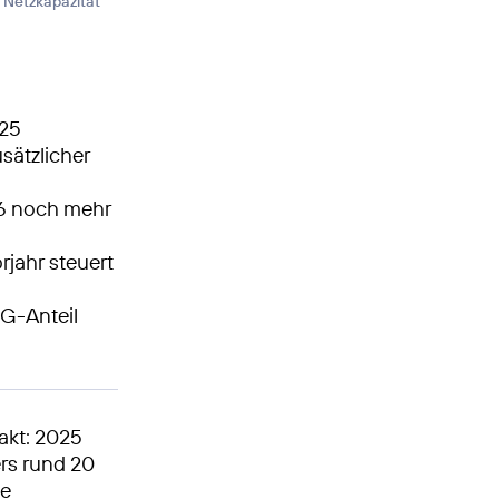
e Netzkapazität
025
sätzlicher
26 noch mehr
jahr steuert
5G-Anteil
akt: 2025
rs rund 20
te