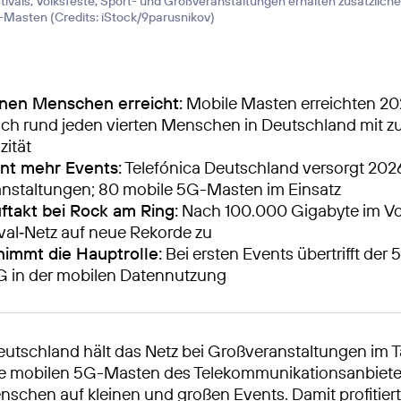
tivals, Volksfeste, Sport- und Großveranstaltungen erhalten zusätzlich
-Masten (
Credits: iStock/9parusnikov
)
onen Menschen erreicht:
Mobile Masten erreichten 2
sch rund jeden vierten Menschen in Deutschland mit zu
zität
nt mehr Events:
Telefónica Deutschland versorgt 20
nstaltungen; 80 mobile 5G-Masten im Einsatz
ftakt bei Rock am Ring:
Nach 100.000 Gigabyte im Vor
ival‑Netz auf neue Rekorde zu
immt die Hauptrolle:
Bei ersten Events übertrifft der 
4G in der mobilen Datennutzung
eutschland hält das Netz bei Großveranstaltungen im T
die mobilen 5G-Masten des Telekommunikationsanbiete
nschen auf kleinen und großen Events. Damit profitier