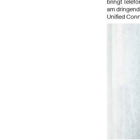
bringt Telef
am dringends
Unified Conn