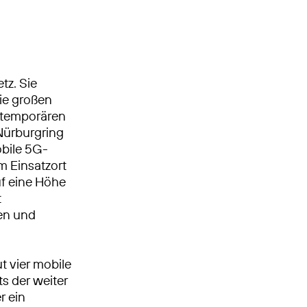
tz. Sie
die großen
 temporären
Nürburgring
obile 5G-
m Einsatzort
uf eine Höhe
t
nen und
t vier mobile
s der weiter
r ein