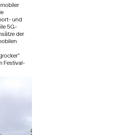
 mobiler
le
port- und
ile 5G-
nsätze der
mobilen
grocker“
 Festival-