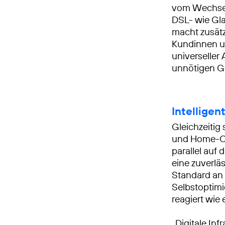
vom Wechsel
DSL- wie Gla
macht zusätz
Kundinnen u
universeller
unnötigen G
Intellige
Gleichzeitig
und Home-Off
parallel auf
eine zuverlä
Standard an B
Selbstoptimi
reagiert wie
„Digitale Inf