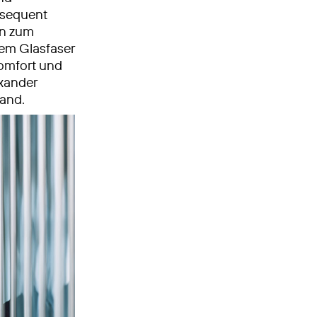
sequent
in zum
em Glasfaser
komfort und
exander
land.