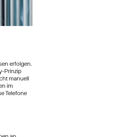
en erfolgen.
-Prinzip
cht manuell
en im
se Telefone
chen an