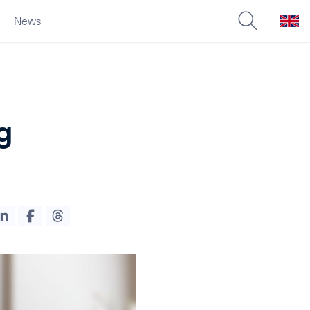
News
g