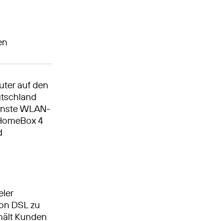
en
uter auf den
utschland
ernste WLAN-
 HomeBox 4
d
eler
von DSL zu
hält Kunden