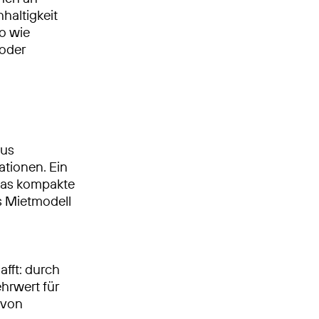
haltigkeit
o wie
 oder
us
ationen. Ein
 Das kompakte
s Mietmodell
fft: durch
hrwert für
 von