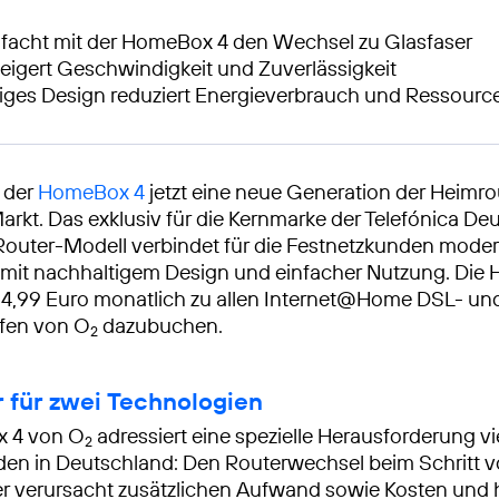
facht mit der HomeBox 4 den Wechsel zu Glasfaser
teigert Geschwindigkeit und Zuverlässigkeit
iges Design reduziert Energieverbrauch und Ressourc
t der
HomeBox 4
jetzt eine neue Generation der Heimro
rkt. Das exklusiv für die Kernmarke der Telefónica De
 Router-Modell verbindet für die Festnetzkunden mod
 mit nachhaltigem Design und einfacher Nutzung. Die
ür 4,99 Euro monatlich zu allen Internet@Home DSL- un
ifen von O
dazubuchen.
2
r für zwei Technologien
 4 von O
adressiert eine spezielle Herausforderung vi
2
en in Deutschland: Den Routerwechsel beim Schritt 
er verursacht zusätzlichen Aufwand sowie Kosten und 