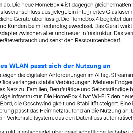
 ab. Die neue HomeBox 4 ist dagegen gleichermaßen f
sfaseranschluss ausgelegt. Ein integriertes Glasfas
liche Geräte überflüssig. Die HomeBox 4 begleitet dam
nd Kunden beim Technologiewechsel. Das Gerät wirkt 
 Adapter zwischen alter und neuer Infrastruktur. Das ve
eräteverbrauch und senkt den Ressourcenbedarf.
ntes WLAN passt sich der Nutzung an
 steigen die digitalen Anforderungen im Alltag. Stream
ice verlangen stabile Verbindungen. Mehrere Endgerä
 das Netz zu. Familien, Berufstätige und Selbstständige
ssige Infrastruktur. Die HomeBox 4 hat Wi-Fi 7 den n
ord, die Geschwindigkeit und Stabilität steigert. Eine i
erung passt das Heimnetz laufend an die Nutzung an.
 ein Verkehrsleitsystem, das den Datenfluss automatisch
rastruktur entscheidet über gesellschaftliche Teilhabe 