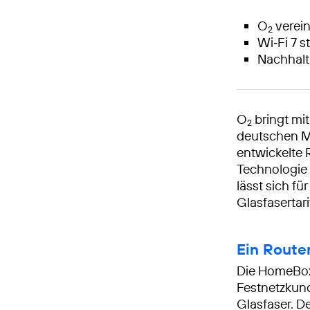
O
verein
2
Wi‑Fi 7 s
Nachhalt
O
bringt mi
2
deutschen Ma
entwickelte
Technologie
lässt sich f
Glasfasertar
Ein Route
Die HomeBox
Festnetzkund
Glasfaser. D