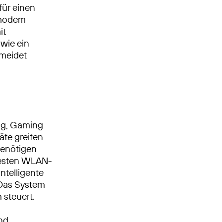
ür einen
ermodem
it
wie ein
rmeidet
ing, Gaming
te greifen
 benötigen
euesten WLAN-
ntelligente
 Das System
 steuert.
und