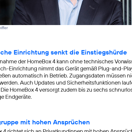
iffer
che Einrichtung senkt die Einstiegshürde
ebnahme der HomeBox 4 kann ohne technisches Vorwiss
uch-Einrichtung nimmt das Gerät gemäß Plug-and-Play
eßen automatisch in Betrieb. Zugangsdaten müssen ni
werden. Auch Updates und Sicherheitsfunktionen lauf
 Die HomeBox 4 versorgt zudem bis zu sechs schnurlo
ge Endgeräte.
lgruppe mit hohen Ansprüchen
4 richtet sich an Privatkundinnen mit hohen Ansprü