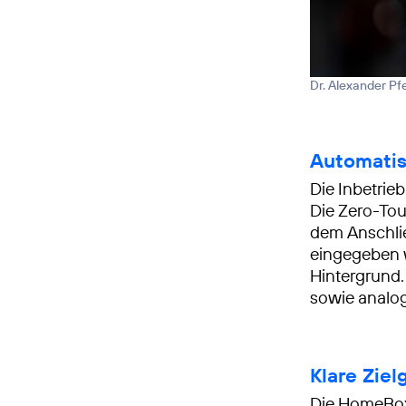
Dr. Alexander Pfe
Automatis
Die Inbetri
Die Zero-To
dem Anschli
eingegeben 
Hintergrund.
sowie analo
Klare Zie
Die HomeBox 