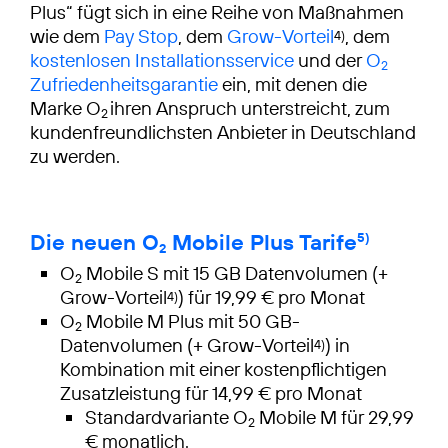
Plus“ fügt sich in eine Reihe von Maßnahmen
wie dem
Pay Stop
, dem
Grow-Vorteil
, dem
4)
kostenlosen Installationsservice
und der
O
2
Zufriedenheitsgarantie
ein, mit denen die
Marke O
ihren Anspruch unterstreicht, zum
2
kundenfreundlichsten Anbieter in Deutschland
zu werden.
Die neuen O
Mobile Plus Tarife
5)
2
O
Mobile S mit 15 GB Datenvolumen (+
2
Grow-Vorteil
) für 19,99 € pro Monat
4)
O
Mobile M Plus mit 50 GB-
2
Datenvolumen (+ Grow-Vorteil
) in
4)
Kombination mit einer kostenpflichtigen
Zusatzleistung für 14,99 € pro Monat
Standardvariante O
Mobile M für 29,99
2
€ monatlich.