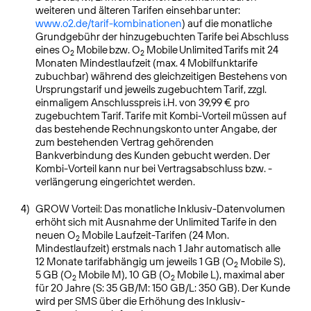
weiteren und älteren Tarifen einsehbar unter:
www.o2.de/tarif-kombinationen
) auf die monatliche
Grundgebühr der hinzugebuchten Tarife bei Abschluss
eines O
Mobile bzw. O
Mobile Unlimited Tarifs mit 24
2
2
Monaten Mindestlaufzeit (max. 4 Mobilfunktarife
zubuchbar) während des gleichzeitigen Bestehens von
Ursprungstarif und jeweils zugebuchtem Tarif, zzgl.
einmaligem Anschlusspreis i.H. von 39,99 € pro
zugebuchtem Tarif. Tarife mit Kombi-Vorteil müssen auf
das bestehende Rechnungskonto unter Angabe, der
zum bestehenden Vertrag gehörenden
Bankverbindung des Kunden gebucht werden. Der
Kombi-Vorteil kann nur bei Vertragsabschluss bzw. -
verlängerung eingerichtet werden.
4)
GROW Vorteil: Das monatliche Inklusiv-Datenvolumen
erhöht sich mit Ausnahme der Unlimited Tarife in den
neuen O
Mobile Laufzeit-Tarifen (24 Mon.
2
Mindestlaufzeit) erstmals nach 1 Jahr automatisch alle
12 Monate tarifabhängig um jeweils 1 GB (O
Mobile S),
2
5 GB (O
Mobile M), 10 GB (O
Mobile L), maximal aber
2
2
für 20 Jahre (S: 35 GB/M: 150 GB/L: 350 GB). Der Kunde
wird per SMS über die Erhöhung des Inklusiv-