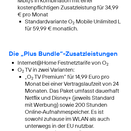
Mbit/s in Kombination mit einer
kostenpflichtigen Zusatzleistung für 34,99
€ pro Monat
Standardvariante O
Mobile Unlimited L
2
für 59,99 € monatlich.
Die „Plus Bundle“-Zusatzleistungen
Internet@Home Festnetztarife von O
2
O
TV in zwei Varianten:
2
„O
TV Premium“ für 14,99 Euro pro
2
Monat bei einer Vertragslaufzeit von 24
Monaten. Das Paket umfasst dauerhaft
Netflix und Disney+ (jeweils Standard
mit Werbung) sowie 200 Stunden
Online‑Aufnahmespeicher. Es ist
sowohl zuhause im WLAN als auch
unterwegs in der EU nutzbar.