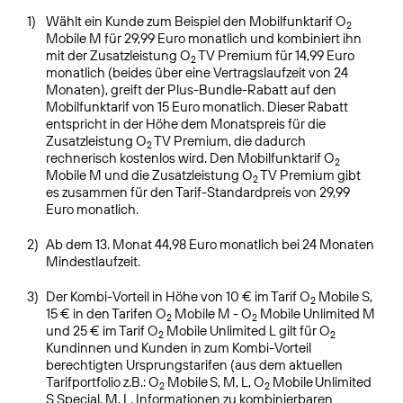
1)
Wählt ein Kunde zum Beispiel den Mobilfunktarif O
2
Mobile M für 29,99 Euro monatlich und kombiniert ihn
mit der Zusatzleistung O
TV Premium für 14,99 Euro
2
monatlich (beides über eine Vertragslaufzeit von 24
Monaten), greift der Plus-Bundle-Rabatt auf den
Mobilfunktarif von 15 Euro monatlich. Dieser Rabatt
entspricht in der Höhe dem Monatspreis für die
Zusatzleistung O
TV Premium, die dadurch
2
rechnerisch kostenlos wird. Den Mobilfunktarif O
2
Mobile M und die Zusatzleistung O
TV Premium gibt
2
es zusammen für den Tarif-Standardpreis von 29,99
Euro monatlich.
2)
Ab dem 13. Monat 44,98 Euro monatlich bei 24 Monaten
Mindestlaufzeit.
3)
Der Kombi-Vorteil in Höhe von 10 € im Tarif O
Mobile S,
2
15 € in den Tarifen O
Mobile M - O
Mobile Unlimited M
2
2
und 25 € im Tarif O
Mobile Unlimited L gilt für O
2
2
Kundinnen und Kunden in zum Kombi-Vorteil
berechtigten Ursprungstarifen (aus dem aktuellen
Tarifportfolio z.B.: O
Mobile S, M, L, O
Mobile Unlimited
2
2
S Special, M, L. Informationen zu kombinierbaren