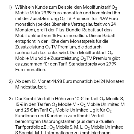
1)
Wählt ein Kunde zum Beispiel den Mobilfunktarif O
2
Mobile M für 29,99 Euro monatlich und kombiniert ihn
mit der Zusatzleistung O
TV Premium für 14,99 Euro
2
monatlich (beides über eine Vertragslaufzeit von 24
Monaten), greift der Plus-Bundle-Rabatt auf den
Mobilfunktarif von 15 Euro monatlich. Dieser Rabatt
entspricht in der Höhe dem Monatspreis für die
Zusatzleistung O
TV Premium, die dadurch
2
rechnerisch kostenlos wird. Den Mobilfunktarif O
2
Mobile M und die Zusatzleistung O
TV Premium gibt
2
es zusammen für den Tarif-Standardpreis von 29,99
Euro monatlich.
2)
Ab dem 13. Monat 44,98 Euro monatlich bei 24 Monaten
Mindestlaufzeit.
3)
Der Kombi-Vorteil in Höhe von 10 € im Tarif O
Mobile S,
2
15 € in den Tarifen O
Mobile M - O
Mobile Unlimited M
2
2
und 25 € im Tarif O
Mobile Unlimited L gilt für O
2
2
Kundinnen und Kunden in zum Kombi-Vorteil
berechtigten Ursprungstarifen (aus dem aktuellen
Tarifportfolio z.B.: O
Mobile S, M, L, O
Mobile Unlimited
2
2
S Special, M, L. Informationen zu kombinierbaren