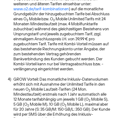
weiteren und älteren Tarifen einsehbar unter:
www.o2.de/tarif-kombinationen
) auf die monatliche
Grundgebühr der hinzugebuchten Tarife bei Abschluss
eines O
Mobile bzw. O
Mobile Unlimited Tarifs mit 24
2
2
Monaten Mindestlaufzeit (max. 4 Mobilfunktarife
zubuchbar) während des gleichzeitigen Bestehens von
Ursprungstarif und jeweils zugebuchtem Tarif, zzgl.
einmaligem Anschlusspreis i.H. von 39,99 € pro
zugebuchtem Tarif. Tarife mit Kombi-Vorteil müssen auf
das bestehende Rechnungskonto unter Angabe, der
zum bestehenden Vertrag gehörenden
Bankverbindung des Kunden gebucht werden. Der
Kombi-Vorteil kann nur bei Vertragsabschluss bzw. -
verlängerung eingerichtet werden.
4)
GROW Vorteil: Das monatliche Inklusiv-Datenvolumen
erhöht sich mit Ausnahme der Unlimited Tarife in den
neuen O
Mobile Laufzeit-Tarifen (24 Mon.
2
Mindestlaufzeit) erstmals nach 1 Jahr automatisch alle
12 Monate tarifabhängig um jeweils 1 GB (O
Mobile S),
2
5 GB (O
Mobile M), 10 GB (O
Mobile L), maximal aber
2
2
für 20 Jahre (S: 35 GB/M: 150 GB/L: 350 GB). Der Kunde
wird per SMS über die Erhöhung des Inklusiv-