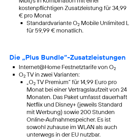
Mbit/s in Kombination mit einer
kostenpflichtigen Zusatzleistung für 34,99
€ pro Monat
Standardvariante O
Mobile Unlimited L
2
für 59,99 € monatlich.
Die „Plus Bundle“-Zusatzleistungen
Internet@Home Festnetztarife von O
2
O
TV in zwei Varianten:
2
„O
TV Premium“ für 14,99 Euro pro
2
Monat bei einer Vertragslaufzeit von 24
Monaten. Das Paket umfasst dauerhaft
Netflix und Disney+ (jeweils Standard
mit Werbung) sowie 200 Stunden
Online‑Aufnahmespeicher. Es ist
sowohl zuhause im WLAN als auch
unterwegs in der EU nutzbar.