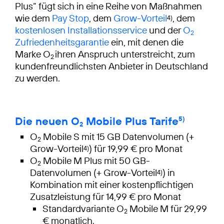
Plus“ fügt sich in eine Reihe von Maßnahmen
wie dem
Pay Stop
, dem
Grow-Vorteil
, dem
4)
kostenlosen Installationsservice
und der
O
2
Zufriedenheitsgarantie
ein, mit denen die
Marke O
ihren Anspruch unterstreicht, zum
2
kundenfreundlichsten Anbieter in Deutschland
zu werden.
Die neuen O
Mobile Plus Tarife
5)
2
O
Mobile S mit 15 GB Datenvolumen (+
2
Grow-Vorteil
) für 19,99 € pro Monat
4)
O
Mobile M Plus mit 50 GB-
2
Datenvolumen (+ Grow-Vorteil
) in
4)
Kombination mit einer kostenpflichtigen
Zusatzleistung für 14,99 € pro Monat
Standardvariante O
Mobile M für 29,99
2
€ monatlich.