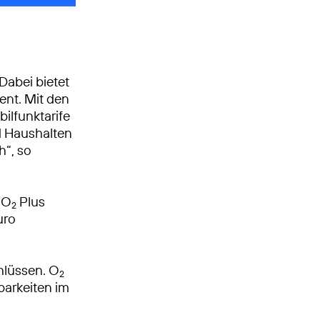
Dabei bietet
ent. Mit den
ilfunktarife
d Haushalten
h“, so
 O
Plus
2
uro
hlüssen. O
2
barkeiten im