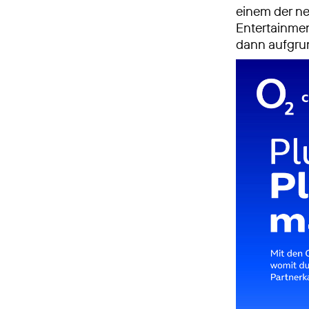
einem der n
Entertainme
dann aufgrun