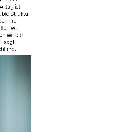
ltag ist.
ble Struktur
er ihre
ffen wir
en wir die
, sagt
chland.