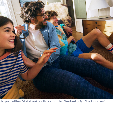
ch gestrafftes Mobilfunkportfolio mit der Neuheit „O
Plus Bundles“
2