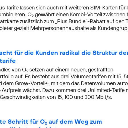
s Tarife lassen sich auch mit weiteren SIM-Karten für 
kombinieren. O
gewährt einen Kombi-Vorteil zwischen 
2
atzkarte zusätzlich zum „Plus Bundle“-Rabatt auf den Ta
nbieter gezielt Mehrpersonenhaushalte als Kundengrup
acht für die Kunden radikal die Struktur de
tarife
ndles von O
setzen auf einem neuen, gestrafften
2
tfolio auf. Es besteht aus drei Volumentarifen mit 15, 
d dem Grow-Vorteil
, mit dem das Datenvolumen auto
4)
e Aufpreis wächst. Dazu kommen drei Unlimited‑Tarife 
Geschwindigkeiten von 15, 100 und 300 Mbit/s.
e Schritt für O
auf dem Weg zum
2