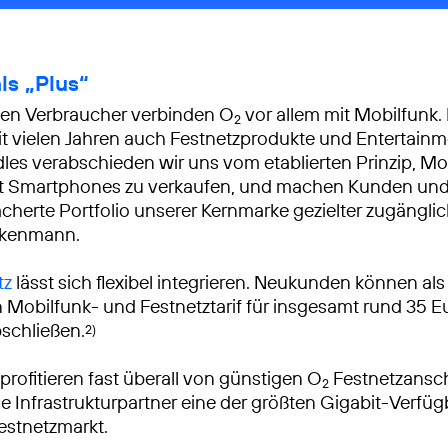
ls „Plus“
hen Verbraucher verbinden O
vor allem mit Mobilfunk. 
2
it vielen Jahren auch Festnetzprodukte und Entertainm
es verabschieden wir uns vom etablierten Prinzip, Mob
it Smartphones zu verkaufen, und machen Kunden un
ächerte Portfolio unserer Kernmarke gezielter zugänglic
ukenmann.
tz
lässt sich flexibel integrieren. Neukunden können als
 Mobilfunk- und Festnetztarif für insgesamt rund 35 E
schließen.
2)
profitieren fast überall von günstigen O
Festnetzansc
2
ne Infrastrukturpartner eine der größten Gigabit-Verfüg
estnetzmarkt.