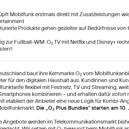
pft Mobilfunk erstmals direkt mit Zusatzleistungen wi
ertainment
kturierte Produkte gehen gezielter auf Bedürfnisse von
tig zur Fußball-WM: O
TV mit Netflix und Disney+ rec
2
sten
1)
eutschland baut ihre Kernmarke O
vom Mobilfunkanbi
2
er für den digitalen Haushalt aus. Kundinnen und K
funktarife flexibel mit Festnetz, TV und Streaming, we
Smartphones kombinieren – und erhalten dafür sofort
it etabliert der Anbieter eine neue Logik für Kombi-An
obilfunkmarkt.
Die „O
Plus Bundles“ starten am 10. 
2
e Angebote werden im Telekommunikationsmarkt bish
 gedacht. Wir setzen mit O
bewusst beim Mobilfunk a