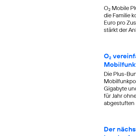
O
Mobile Plu
2
die Familie 
Euro pro Zus
stärkt der A
O
vereinf
2
Mobilfunk
Die Plus-Bu
Mobilfunkpor
Gigabyte un
für Jahr ohn
abgestuften 
Der nächst