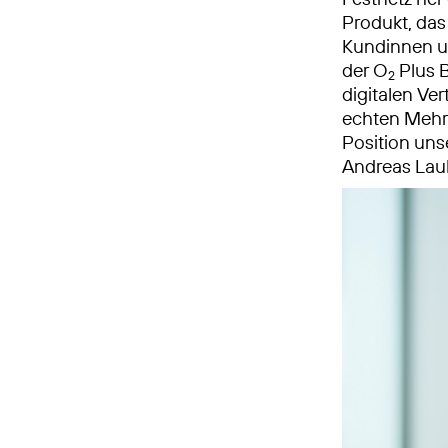
Produkt, das 
Kundinnen u
der O
Plus B
2
digitalen Ve
echten Mehrw
Position uns
Andreas Lau