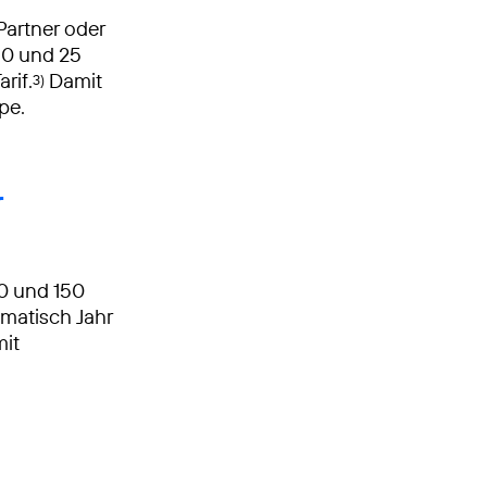
Partner oder
10 und 25
rif.
Damit
3)
pe.
r
50 und 150
matisch Jahr
mit