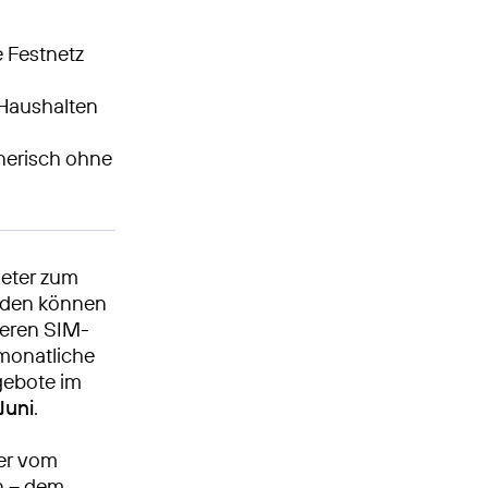
e Festnetz
 Haushalten
hnerisch ohne
eter zum
unden können
iteren SIM-
 monatliche
gebote im
Juni
.
er vom
n – dem