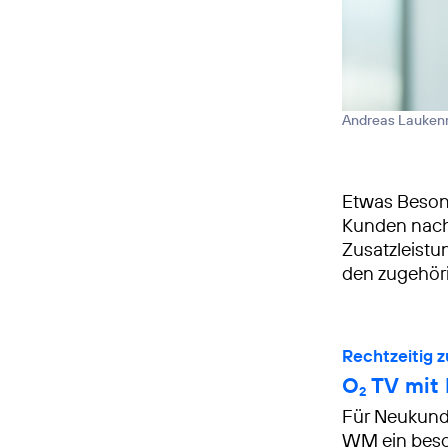
Andreas Lauke
Etwas Beson
Kunden nach 
Zusatzleistu
den zugehöri
Rechtzeitig 
O
TV mit 
2
Für Neukundi
WM ein beson