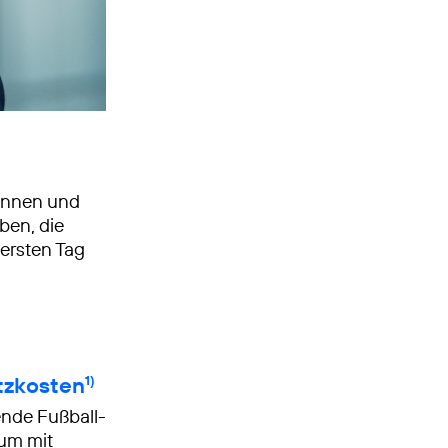
nnen und
ben, die
 ersten Tag
tzkosten
1)
ende Fußball-
um mit