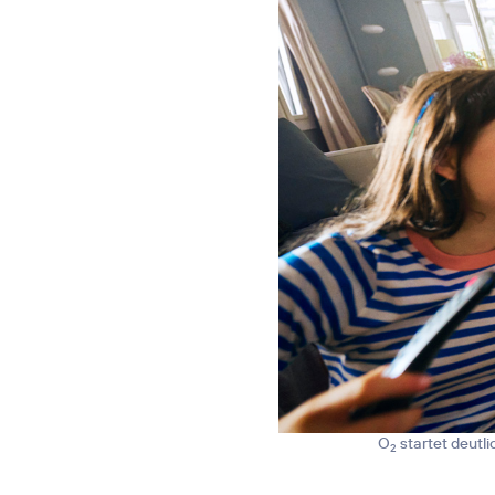
O
startet deutli
2