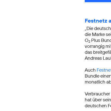
Festnetz a
„Die deutsc
die Marke se
O
Plus Bundl
2
vorrangig m
das breitgef
Andreas La
Auch
Festne
Bundle einen
monatlich ab
Verbraucher 
hat über sei
deutschen F