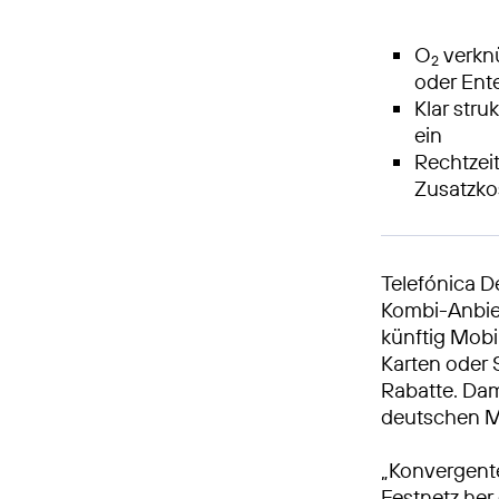
O
verknü
2
oder Ent
Klar stru
ein
Rechtzei
Zusatzko
Telefónica D
Kombi-Anbiet
künftig Mobil
Karten oder 
Rabatte. Dam
deutschen M
„Konvergent
Festnetz her