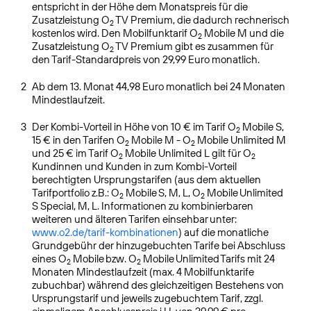
entspricht in der Höhe dem Monatspreis für die
Zusatzleistung O
TV Premium, die dadurch rechnerisch
2
kostenlos wird. Den Mobilfunktarif O
Mobile M und die
2
Zusatzleistung O
TV Premium gibt es zusammen für
2
den Tarif-Standardpreis von 29,99 Euro monatlich.
2
Ab dem 13. Monat 44,98 Euro monatlich bei 24 Monaten
Mindestlaufzeit.
3
Der Kombi-Vorteil in Höhe von 10 € im Tarif O
Mobile S,
2
15 € in den Tarifen O
Mobile M - O
Mobile Unlimited M
2
2
und 25 € im Tarif O
Mobile Unlimited L gilt für O
2
2
Kundinnen und Kunden in zum Kombi-Vorteil
berechtigten Ursprungstarifen (aus dem aktuellen
Tarifportfolio z.B.: O
Mobile S, M, L, O
Mobile Unlimited
2
2
S Special, M, L. Informationen zu kombinierbaren
weiteren und älteren Tarifen einsehbar unter:
www.o2.de/tarif-kombinationen
) auf die monatliche
Grundgebühr der hinzugebuchten Tarife bei Abschluss
eines O
Mobile bzw. O
Mobile Unlimited Tarifs mit 24
2
2
Monaten Mindestlaufzeit (max. 4 Mobilfunktarife
zubuchbar) während des gleichzeitigen Bestehens von
Ursprungstarif und jeweils zugebuchtem Tarif, zzgl.