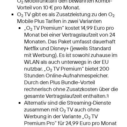
O
Mobilfunktarif den bewährten Kombi-
2
Vorteil von 10 € pro Monat.
O
TV gibt es als Zusatzleistung zu den O
2
2
Mobile Plus Tarifen in zwei Varianten
„O
TV Premium“ kostet 14,99 Euro pro
2
Monat bei einer Vertragslaufzeit von 24
Monaten. Das Paket umfasst dauerhaft
Netflix und Disney+ (jeweils Standard
mit Werbung). Es ist sowohl zuhause im
WLAN als auch unterwegs in der EU
nutzbar. „O
TV Premium“ bietet 200
2
Stunden Online‑Aufnahmespeicher.
Durch den Plus Bundle-Vorteil
rechnerisch ohne Zusatzkosten über die
gesamte Vertragslaufzeit enthalten.
1)
Alternativ sind die Streaming‑Dienste
zusammen mit O
TV auch ohne
2
Werbung in der Variante „O
TV
2
Premium Pro“ für 24,99 Euro pro Monat