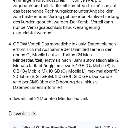
einmaligem Anschlusspreis i.H. von 39,99 € pro
zugebuchtem Tarif. Tarife mit Kombi-Vorteil müssen auf
das bestehende Rechnungskonto unter Angabe, der
zum bestehenden Vertrag gehörenden Bankverbindung
des Kunden gebucht werden. Der Kombi-Vorteil kann
nur bei Vertragsabschluss bzw. -verlängerung
eingerichtet werden.
4
GROW Vorteil: Das monatliche Inklusiv-Datenvolumen
erhöht sich mit Ausnahme der Unlimited Tarife in den
neuen O
Mobile Laufzeit-Tarifen (24 Mon.
2
Mindestlaufzeit) erstmals nach 1 Jahr automatisch alle 12
Monate tarifabhängig um jeweils 1 GB (O
Mobile S), 5
2
GB (O
Mobile M), 10 GB (O
Mobile L), maximal aber für
2
2
20 Jahre (S: 35 GB/M: 150 GB/L: 350 GB). Der Kunde
wird per SMS über die Erhöhung des Inklusiv-
Datenvolumens informiert.
5
Jeweils mit 24 Monaten Mindestlaufzeit.
Downloads
Visual O
Plus Bundle - 16x9
JPG | 1211 kb