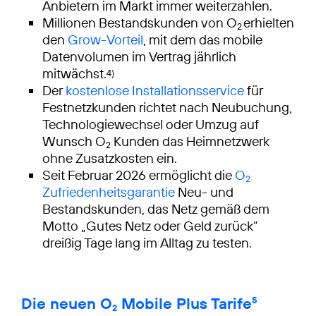
Anbietern im Markt immer weiterzahlen.
Millionen Bestandskunden von O
erhielten
2
den
Grow-Vorteil
, mit dem das mobile
Datenvolumen im Vertrag jährlich
mitwächst.
4)
Der
kostenlose Installationsservice
für
Festnetzkunden richtet nach Neubuchung,
Technologiewechsel oder Umzug auf
Wunsch O
Kunden das Heimnetzwerk
2
ohne Zusatzkosten ein.
Seit Februar 2026 ermöglicht die
O
2
Zufriedenheitsgarantie
Neu- und
Bestandskunden, das Netz gemäß dem
Motto „Gutes Netz oder Geld zurück“
dreißig Tage lang im Alltag zu testen.
Die neuen O
Mobile Plus Tarife
5
2