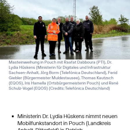
Masteinweihung in Pouch mit Raafat Dabboura (PTI), Dr.
Lydia Hüskens (Ministerin für Digitales und Infrastruktur
Sachsen-Anhalt, Jörg Borm (Telefónica Deutschland), Ferid
Giebler (Bürgermeister Muldestausee), Thomas Kautzsch
(EQOS), Iris Hamella (Ortsbürgermeisterin Pouch) und René
Schulz-Vogel (EQOS) (
Credits: Telefónica Deutschland
)
Ministerin Dr. Lydia Hüskens nimmt neuen
Mobilfunkstandort in Pouch (Landkreis
Anhalt-Bitterfeld) in Betrieb