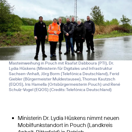
Masteinweihung in Pouch mit Raafat Dabboura (PTI), Dr.
Lydia Hüskens (Ministerin für Digitales und Infrastruktur
Sachsen-Anhalt, Jörg Borm (Telefónica Deutschland), Ferid
Giebler (Bürgermeister Muldestausee), Thomas Kautzsch
(EQOS), Iris Hamella (Ortsbürgermeisterin Pouch) und René
Schulz-Vogel (EQOS) (
Credits: Telefónica Deutschland
)
Ministerin Dr. Lydia Hüskens nimmt neuen
Mobilfunkstandort in Pouch (Landkreis
Anhalt-Bitterfeld) in Betrieb