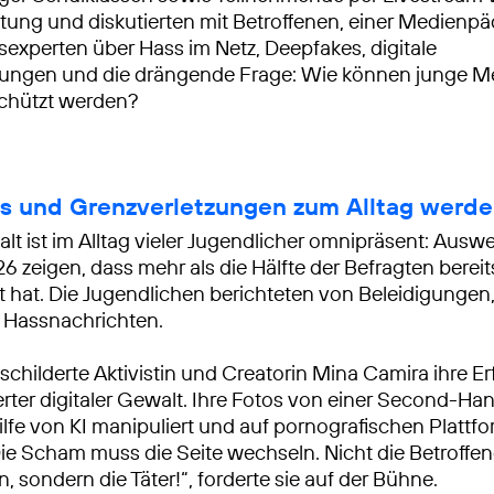
ltung und diskutierten mit Betroffenen, einer Medien
experten über Hass im Netz, Deepfakes, digitale
zungen und die drängende Frage: Wie können junge 
chützt werden?
 und Grenzverletzungen zum Alltag werd
alt ist im Alltag vieler Jugendlicher omnipräsent: Aus
 zeigen, dass mehr als die Hälfte der Befragten bereits
t hat. Die Jugendlichen berichteten von Beleidigungen
r Hassnachrichten.
 schilderte Aktivistin und Creatorin Mina Camira ihre 
ierter digitaler Gewalt. Ihre Fotos von einer Second-Ha
lfe von KI manipuliert und auf pornografischen Plattf
„Die Scham muss die Seite wechseln. Nicht die Betroff
 sondern die Täter!“, forderte sie auf der Bühne.