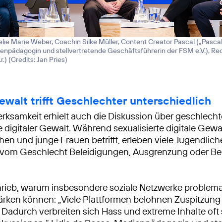
ie Marie Weber, Coachin Silke Müller, Content Creator Pascal („Pascalr
npädagogin und stellvertretende Geschäftsführerin der FSM e.V.), Re
r.) (
Credits: Jan Pries
)
ewalt trifft Geschlechter unterschiedlich
ksamkeit erhielt auch die Diskussion über geschlech
 digitaler Gewalt. Während sexualisierte digitale Gew
en und junge Frauen betrifft, erleben viele Jugendlich
vom Geschlecht Beleidigungen, Ausgrenzung oder B
rieb, warum insbesondere soziale Netzwerke problem
tärken können: „Viele Plattformen belohnen Zuspitzung
 Dadurch verbreiten sich Hass und extreme Inhalte oft 