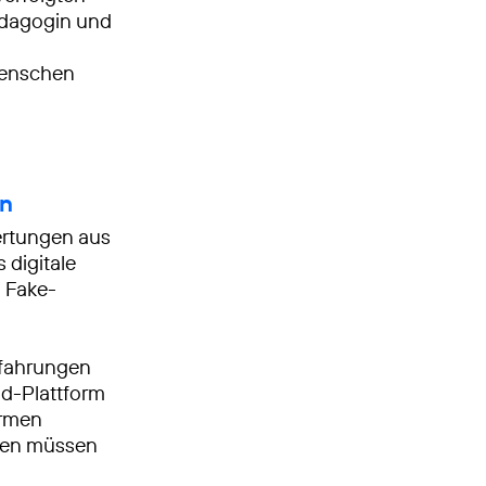
pädagogin und
Menschen
en
wertungen aus
 digitale
, Fake-
Erfahrungen
nd-Plattform
ormen
enen müssen