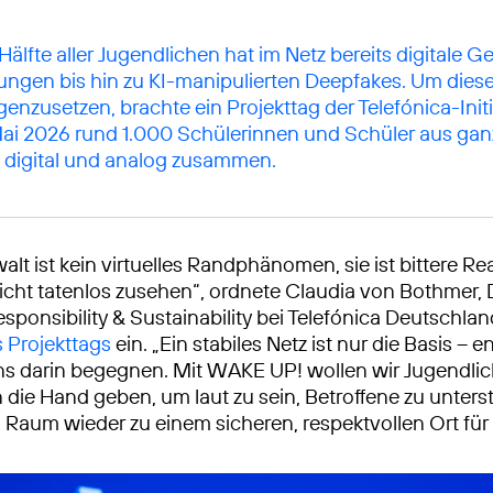
Hälfte aller Jugendlichen hat im Netz bereits digitale Ge
ungen bis hin zu KI-manipulierten Deepfakes. Um dies
enzusetzen, brachte ein Projekttag der Telefónica-Ini
ai 2026 rund 1.000 Schülerinnen und Schüler aus gan
 digital und analog zusammen.
alt ist kein virtuelles Randphänomen, sie ist bittere Rea
nicht tatenlos zusehen“, ordnete Claudia von Bothmer, 
ponsibility & Sustainability bei Telefónica Deutschlan
 Projekttags
ein. „Ein stabiles Netz ist nur die Basis –
 uns darin begegnen. Mit WAKE UP! wollen wir Jugendli
die Hand geben, um laut zu sein, Betroffene zu unters
n Raum wieder zu einem sicheren, respektvollen Ort für 