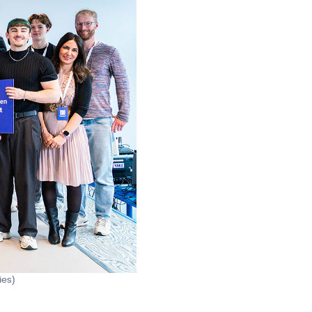
ies
)