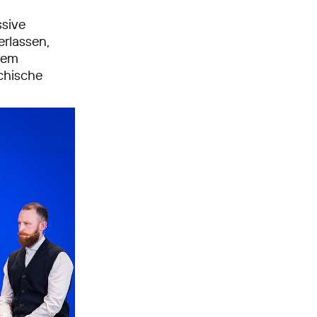
ssive
erlassen,
trem
ychische