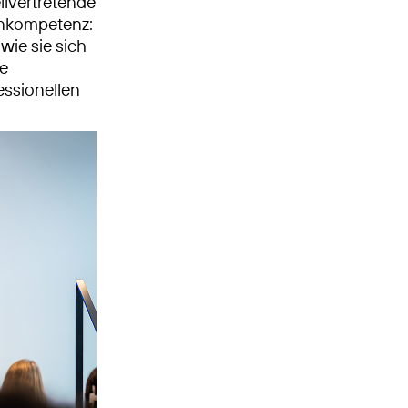
llvertretende
enkompetenz:
wie sie sich
ie
essionellen