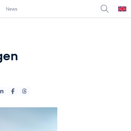
News
gen