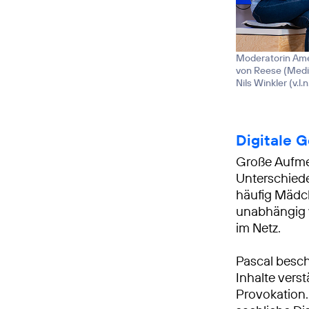
Moderatorin Amel
von Reese (Medie
Nils Winkler (v.l.n.
Digitale G
Große Aufmer
Unterschiede
häufig Mädch
unabhängig 
im Netz.
Pascal besch
Inhalte vers
Provokation.