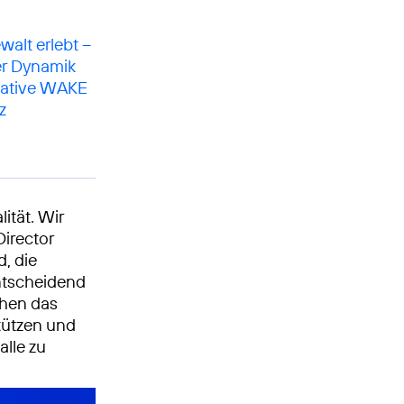
walt erlebt –
er Dynamik
tiative WAKE
z
lität. Wir
Director
d, die
 entscheidend
chen das
tützen und
alle zu