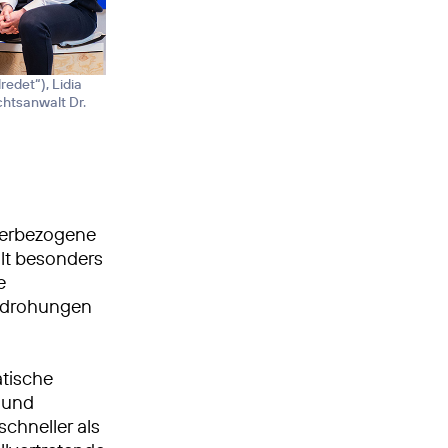
edet“), Lidia
chtsanwalt Dr.
terbezogene
alt besonders
e
edrohungen
atische
 und
schneller als