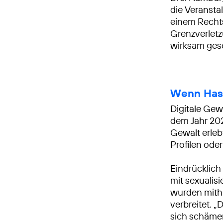
die Veransta
einem Rechts
Grenzverlet
wirksam ges
Wenn Hass
Digitale Gew
dem Jahr 2026
Gewalt erleb
Profilen ode
Eindrücklich
mit sexualis
wurden mithi
verbreitet. 
sich schämen,