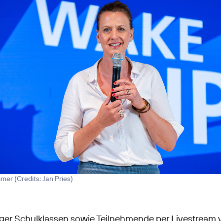
hmer (
Credits: Jan Pries
)
er Schulklassen sowie Teilnehmende per Livestream v