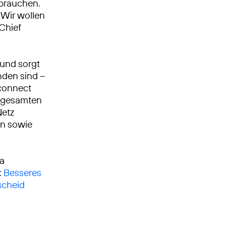
 brauchen.
Wir wollen
 Chief
 und sorgt
nden sind –
 connect
m gesamten
Netz
en sowie
ca
:
Besseres
scheid