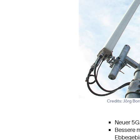
Credits: Jörg Bo
Neuer 5G-
Bessere 
Ebbegebi