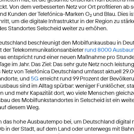
kt. Von dem verbesserten Netz vor Ort profitieren ab so
nd Kunden der Telefónica-Marken O
und Blau. Dies is
2
ritt, um die digitale Infrastruktur in der Region zu stär
t des Standortes Selscheid weiter zu erhöhen.
eutschland beschleunigt den Mobilfunkausbau in Deu
at der Telekommunikationsanbieter
rund 8000 Ausba
Das entspricht rund einer neuen Maßnahme pro Stunde
Tage im Jahr. Das Ziel: Das sehr gute Netz noch leistun
Netz von Telefónica Deutschland umfasst aktuell 29.
andorte, und
5G
erreicht rund 99 Prozent der Bevölkeru
usbaus sind im Alltag spürbar: weniger Funklöcher, sta
 und mehr Kapazität dort, wo viele Menschen gleichze
sbau des Mobilfunkstandortes in Selscheid ist ein weite
 auf diesem Weg.
n das hohe Ausbautempo bei, um Deutschland digital 
Ob in der Stadt, auf dem Land oder unterwegs mit Bah