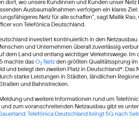
ren dort, wo unsere Kundinnen und Kunden unser Netz
ssenden Ausbaumaßnahmen verfolgen ein klares Ziel: 
tungsfähigeres Netz für alle schaffen“, sagt Mallik Rao,
ficer von Telefónica Deutschland.
eutschland investiert kontinuierlich in den Netzausbau
Menschen und Unternehmen überall zuverlässig verbu
auf dem Land und entlang wichtiger Verkehrswege. Im
25 machte das
O
Netz
den größten Qualitätssprung i
2
ld und belegt den zweiten Platz in Deutschland*. Das 
urch starke Leistungen in Städten, ländlichen Region
 Straßen und Bahnstrecken.
 Meldung und weitere Informationen rund um Telefóni
 und zum voranschreitenden Netzausbau gibt es unter
 Sauerland: Telefónica Deutschland bringt 5G nach Sel