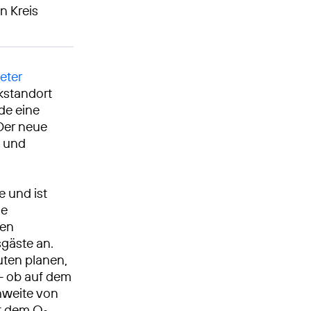
n Kreis
eter
kstandort
de eine
Der neue
z und
 und ist
ie
len
gäste an.
ten planen,
 – ob auf dem
hweite von
it dem O