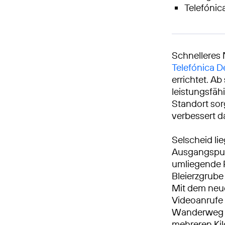
Telefónic
Schnelleres 
Telefónica 
errichtet. A
leistungsfäh
Standort sor
verbessert da
Selscheid li
Ausgangspun
umliegende 
Bleierzgrube
Mit dem neu
Videoanrufe 
Wanderweg o
mehreren Kil