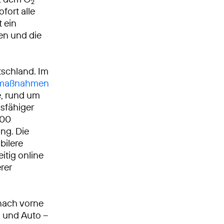
2
fort alle
t ein
ken und die
tschland. Im
umaßnahmen
, rund um
gsfähiger
000
ng. Die
bilere
itig online
rer
nach vorne
n und Auto –