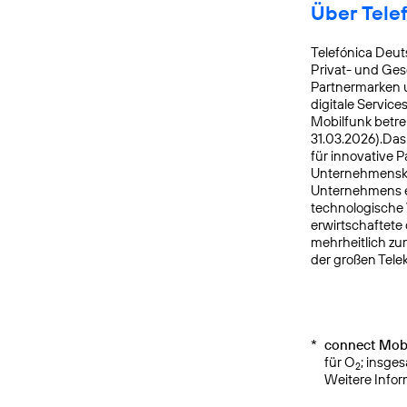
Über Tele
Telefónica Deut
Privat- und Ges
Partnermarken u
digitale Service
Mobilfunk betre
31.03.2026).Da
für innovative 
Unternehmensku
Unternehmens er
technologische 
erwirtschaftete
mehrheitlich zu
der großen Tele
*
connect Mobi
für O
; insge
2
Weitere Info