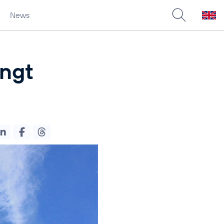
News
ingt