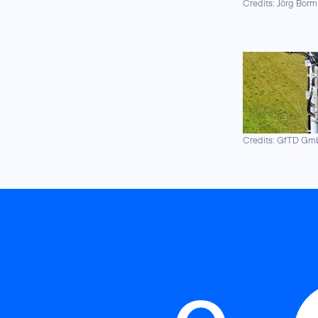
Credits: Jörg Borm
Credits: GfTD G