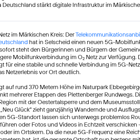
a Deutschland stärkt digitale Infrastruktur im Märkische
Netz im Märkischen Kreis: Der
Telekommunikationsanbi
Deutschland
hat in Selscheid einen neuen 5G-Mobilfun
b sofort steht den Bürgerinnen und Bürgern der Gemein
igere Mobilfunkverbindung im O
Netz zur Verfügung. 
2
gt für eine stabile und schnelle Verbindung im 5G-Net
s Netzerlebnis vor Ort deutlich.
egt auf rund 370 Metern Höhe im Naturpark Ebbegebirge
kt mehrerer Etappen des Plettenberger Rundwegs. D
Region mit der Oestertalsperre und dem Museumsstol
 „Neu Glück" zieht ganzjährig Wandernde und Ausflugs
en 5G-Standort lassen sich unterwegs problemlos Rou
führen oder Fotos und Videos in Echtzeit verschicken
der im Ortskern. Da die neue 5G-Frequenz eine Reic
ometern hat, ist die gesamte Ortschaft nun bestens m