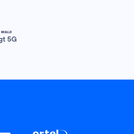
R WALD
gt 5G