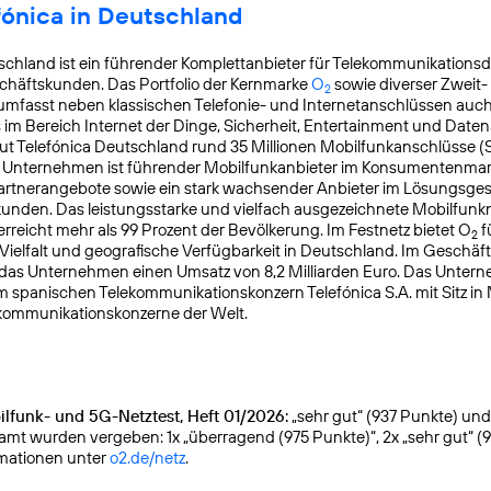
fónica in Deutschland
schland ist ein führender Komplettanbieter für Telekommunikationsd
chäftskunden. Das Portfolio der Kernmarke
O
sowie diverser Zweit-
2
mfasst neben klassischen Telefonie- und Internetanschlüssen auch
s im Bereich Internet der Dinge, Sicherheit, Entertainment und Daten
ut Telefónica Deutschland rund 35 Millionen Mobilfunkanschlüsse (
s Unternehmen ist führender Mobilfunkanbieter im Konsumentenmar
Partnerangebote sowie ein stark wachsender Anbieter im Lösungsges
nden. Das leistungsstarke und vielfach ausgezeichnete Mobilfunk
reicht mehr als 99 Prozent der Bevölkerung. Im Festnetz bietet O
f
2
Vielfalt und geografische Verfügbarkeit in Deutschland. Im Geschäf
 das Unternehmen einen Umsatz von 8,2 Milliarden Euro. Das Unter
m spanischen Telekommunikationskonzern Telefónica S.A. mit Sitz in
kommunikationskonzerne der Welt.
lfunk- und 5G-Netztest, Heft 01/2026:
„sehr gut“ (937 Punkte) und g
samt wurden vergeben: 1x „überragend (975 Punkte)“, 2x „sehr gut“ (
rmationen unter
o2.de/netz
.