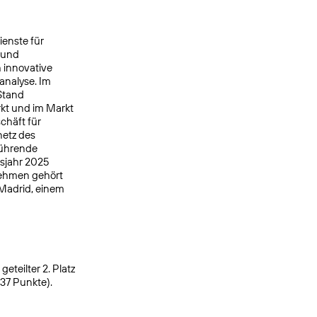
ienste für
 und
 innovative
analyse. Im
Stand
kt und im Markt
chäft für
netz des
ührende
tsjahr 2025
nehmen gehört
 Madrid, einem
eteilter 2. Platz
937 Punkte).