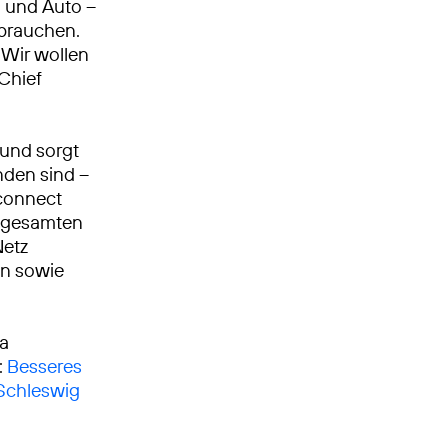
n und Auto –
 brauchen.
Wir wollen
 Chief
 und sorgt
nden sind –
 connect
m gesamten
Netz
en sowie
ca
:
Besseres
 Schleswig