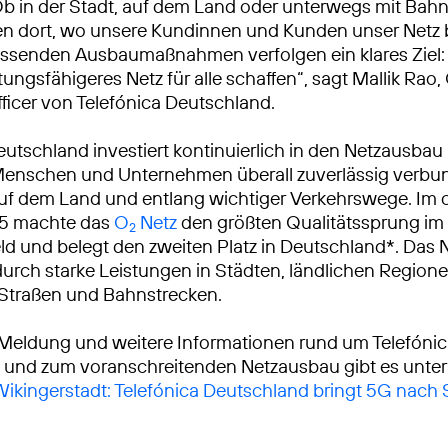
Ob in der Stadt, auf dem Land oder unterwegs mit Bah
ren dort, wo unsere Kundinnen und Kunden unser Netz
ssenden Ausbaumaßnahmen verfolgen ein klares Ziel: 
tungsfähigeres Netz für alle schaffen“, sagt Mallik Rao,
ficer von Telefónica Deutschland.
eutschland investiert kontinuierlich in den Netzausbau
Menschen und Unternehmen überall zuverlässig verbu
auf dem Land und entlang wichtiger Verkehrswege. Im
25 machte das
O
Netz
den größten Qualitätssprung i
2
ld und belegt den zweiten Platz in Deutschland*. Das 
urch starke Leistungen in Städten, ländlichen Region
 Straßen und Bahnstrecken.
 Meldung und weitere Informationen rund um Telefóni
 und zum voranschreitenden Netzausbau gibt es unter
 Wikingerstadt: Telefónica Deutschland bringt 5G nach