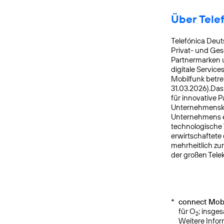
Über Tele
Telefónica Deut
Privat- und Ges
Partnermarken u
digitale Service
Mobilfunk betre
31.03.2026).Da
für innovative 
Unternehmensku
Unternehmens er
technologische 
erwirtschaftete
mehrheitlich zu
der großen Tele
*
connect Mobi
für O
; insge
2
Weitere Info