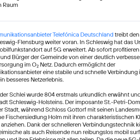
en Raum
unikationsanbieter Telefónica Deutschland
treibt de
leswig-Flensburg weiter voran. In Schleswig hat das
obilfunkstandort auf 5G erweitert. Ab sofort profitieren
und Bürger der Gemeinde von einer deutlich verbesse
rsorgung im O
Netz. Dadurch ermöglicht der
2
ationsanbieter eine stabile und schnelle Verbindung
ein besseres Netzerlebnis.
 der Schlei wurde 804 erstmals urkundlich erwähnt und 
Stadt Schleswig-Holsteins. Der imposante St.-Petri-Dom
er Stadt, während Schloss Gottorf mit seinen Landes
che Fischersiedlung Holm mit ihren charakteristischen 
anziehen. Dank der schnelleren Verbindungstechnik 
imische als auch Reisende nun reibungslos mobil surfe
en und ihre Erlebnisse mit allen teilen. Da die neue 5