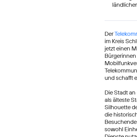
ländlich
Der
Telekomm
im Kreis Sch
jetzt einen M
Bürgerinnen 
Mobilfunkve
Telekommunik
und schafft 
Die Stadt an
als älteste 
Silhouette d
die historis
Besuchende 
sowohl Einhe
Dienste nutz