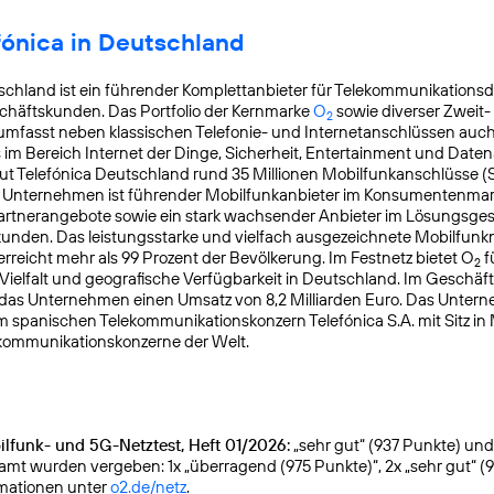
fónica in Deutschland
schland ist ein führender Komplettanbieter für Telekommunikationsd
chäftskunden. Das Portfolio der Kernmarke
O
sowie diverser Zweit-
2
mfasst neben klassischen Telefonie- und Internetanschlüssen auch
s im Bereich Internet der Dinge, Sicherheit, Entertainment und Daten
ut Telefónica Deutschland rund 35 Millionen Mobilfunkanschlüsse (
s Unternehmen ist führender Mobilfunkanbieter im Konsumentenmar
Partnerangebote sowie ein stark wachsender Anbieter im Lösungsges
nden. Das leistungsstarke und vielfach ausgezeichnete Mobilfunk
reicht mehr als 99 Prozent der Bevölkerung. Im Festnetz bietet O
f
2
Vielfalt und geografische Verfügbarkeit in Deutschland. Im Geschäf
 das Unternehmen einen Umsatz von 8,2 Milliarden Euro. Das Unter
m spanischen Telekommunikationskonzern Telefónica S.A. mit Sitz in
kommunikationskonzerne der Welt.
lfunk- und 5G-Netztest, Heft 01/2026:
„sehr gut“ (937 Punkte) und g
samt wurden vergeben: 1x „überragend (975 Punkte)“, 2x „sehr gut“ (
rmationen unter
o2.de/netz
.