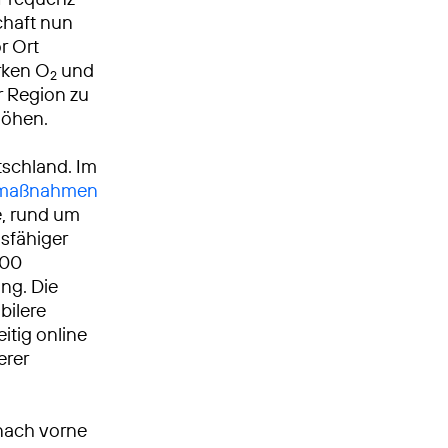
chaft nun
r Ort
rken O
und
2
er Region zu
höhen.
tschland. Im
umaßnahmen
, rund um
gsfähiger
000
ng. Die
bilere
itig online
erer
nach vorne