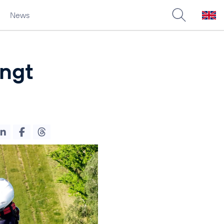
News
ingt