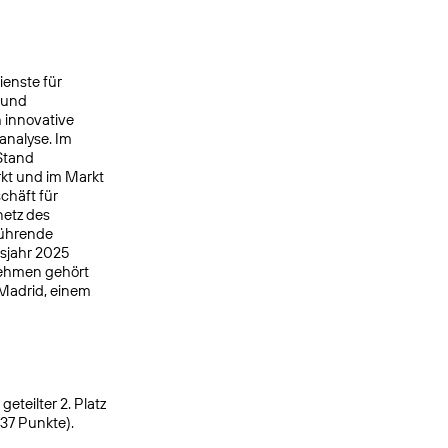
ienste für
 und
 innovative
analyse. Im
Stand
kt und im Markt
chäft für
netz des
ührende
tsjahr 2025
nehmen gehört
 Madrid, einem
eteilter 2. Platz
937 Punkte).