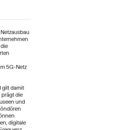
n Netzausbau
 Unternehmen
 die
rten
 im 5G-Netz
gilt damit
 prägt die
museen und
Klöndören
können
n, digitale
G-Frequenz