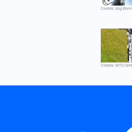
Credits: Jörg Borm
Credits: GfTD G