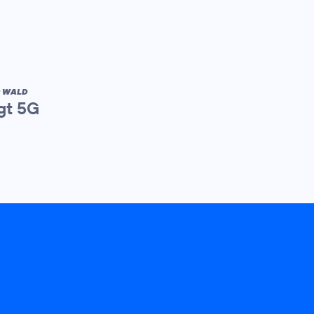
R WALD
gt 5G