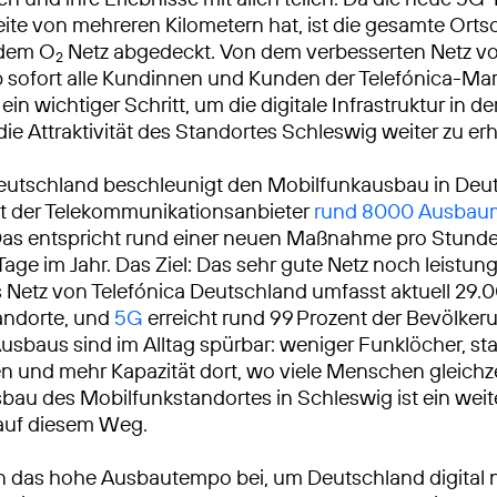
ite von mehreren Kilometern hat, ist die gesamte Orts
 dem O
Netz abgedeckt. Von dem verbesserten Netz vo
2
ab sofort alle Kundinnen und Kunden der Telefónica-Ma
t ein wichtiger Schritt, um die digitale Infrastruktur in d
die Attraktivität des Standortes Schleswig weiter zu er
eutschland beschleunigt den Mobilfunkausbau in Deu
at der Telekommunikationsanbieter
rund 8000 Ausba
Das entspricht rund einer neuen Maßnahme pro Stunde
Tage im Jahr. Das Ziel: Das sehr gute Netz noch leistun
Netz von Telefónica Deutschland umfasst aktuell 29.
andorte, und
5G
erreicht rund 99 Prozent der Bevölkeru
usbaus sind im Alltag spürbar: weniger Funklöcher, sta
 und mehr Kapazität dort, wo viele Menschen gleichze
sbau des Mobilfunkstandortes in Schleswig ist ein weit
 auf diesem Weg.
n das hohe Ausbautempo bei, um Deutschland digital 