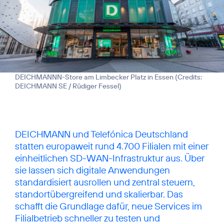
DEICHMANNN-Store am Limbecker Platz in Essen (
Credits:
DEICHMANN SE / Rüdiger Fessel
)
DEICHMANN und Telefónica Deutschland
statten europaweit rund 4.700 Filialen mit einer
einheitlichen SD-WAN-Infrastruktur aus. Über
sie lassen sich digitale Anwendungen
standardisiert ausrollen und zentral steuern,
standortübergreifend und skalierbar. Das
schafft die Grundlage dafür, neue Services im
Filialbetrieb schneller zu testen und