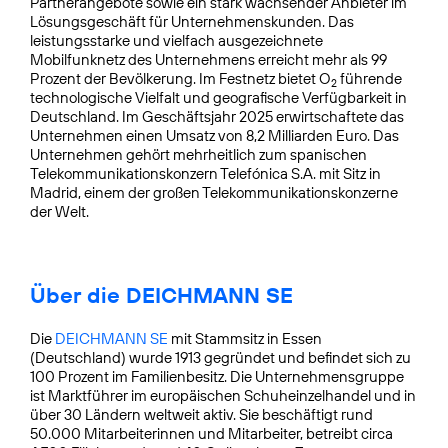
Partnerangebote sowie ein stark wachsender Anbieter im
Lösungsgeschäft für Unternehmens­kunden. Das
leistungsstarke und vielfach ausgezeichnete
Mobilfunknetz des Unternehmens erreicht mehr als 99
Prozent der Bevölkerung. Im Festnetz bietet O
führende
2
technologische Vielfalt und geografische Verfügbarkeit in
Deutschland. Im Geschäftsjahr 2025 erwirtschaftete das
Unternehmen einen Umsatz von 8,2 Milliarden Euro. Das
Unternehmen gehört mehrheitlich zum spanischen
Telekommunikationskonzern Telefónica S.A. mit Sitz in
Madrid, einem der großen Telekommunikationskonzerne
der Welt.
Über die DEICHMANN SE
Die
DEICHMANN SE
mit Stammsitz in Essen
(Deutschland) wurde 1913 gegründet und befindet sich zu
100 Prozent im Familienbesitz. Die Unternehmensgruppe
ist Marktführer im europäischen Schuheinzelhandel und in
über 30 Ländern weltweit aktiv. Sie beschäftigt rund
50.000 Mitarbeiterinnen und Mitarbeiter, betreibt circa