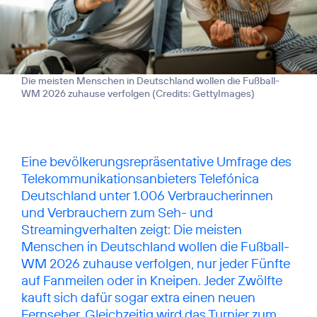
Die meisten Menschen in Deutschland wollen die Fußball-
WM 2026 zuhause verfolgen (
Credits: GettyImages
)
Eine bevölkerungsrepräsentative Umfrage des
Telekommunikationsanbieters Telefónica
Deutschland unter 1.006 Verbraucherinnen
und Verbrauchern zum Seh- und
Streamingverhalten zeigt: Die meisten
Menschen in Deutschland wollen die Fußball-
WM 2026 zuhause verfolgen, nur jeder Fünfte
auf Fanmeilen oder in Kneipen. Jeder Zwölfte
kauft sich dafür sogar extra einen neuen
Fernseher. Gleichzeitig wird das Turnier zum