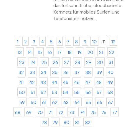
das fortschrittliche, cloudbasierte
Kernnetz für mobiles Surfen und
Telefonieren nutzen.
1
2
3
4
5
6
7
8
9
10
11
12
13
14
15
16
17
18
19
20
21
22
23
24
25
26
27
28
29
30
31
32
33
34
35
36
37
38
39
40
41
42
43
44
45
46
47
48
49
50
51
52
53
54
55
56
57
58
59
60
61
62
63
64
65
66
67
68
69
70
71
72
73
74
75
76
77
78
79
80
81
82