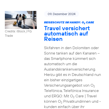
09. Dezember 2024
REISESCHUTZ IM HANDY: O
CARE
2
Travel versichert
Credits: iStock / FG
automatisch auf
Trade
Reisen
Skifahren in den Dolomiten oder
Sonne tanken auf den Kanaren –
das Smartphone kümmert sich
automatisch um die
Auslandskrankenversicherung.
Hierzu gibt es in Deutschland nun
ein bisher einzigartiges
Versicherungsangebot von O
2
Telefónica, Telefónica Insurance
und ERGO: Mit O
Care | Travel
2
können O
Privatkundinnen und -
2
kunden einfach über ihr