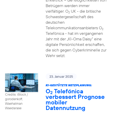
Enkeltrick – die Möglichkeiten von
Betrügern werden immer
vielfältiger. O
UK - die britische
2
Schwestergesellschaft des
deutschen
Telekommunikationsanbieters O
2
Telefónica - hat im vergangenen
Jahr mit der „KI-Oma Daisy“ eine
digitale Persönlichkeit erschaffen,
die sich gegen Cyberkriminelle zur
Wehr setzt.
23. Januar 2025
KI-GESTÜTZTE NETZPLANUNG:
O
Telefónica
2
Credits: iStock /
verbessert Prognose
gorodenkoff,
mobiler
Waehatman
Datennutzung
Waedarase