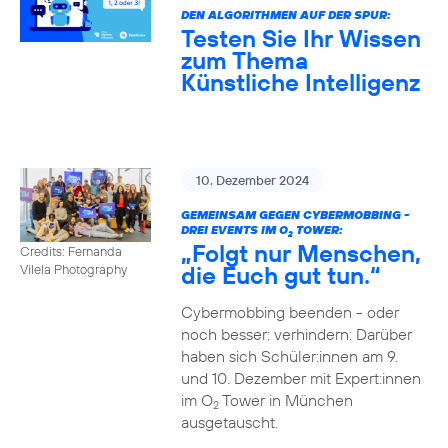
DEN ALGORITHMEN AUF DER SPUR:
Testen Sie Ihr Wissen
zum Thema
Künstliche Intelligenz
10. Dezember 2024
GEMEINSAM GEGEN CYBERMOBBING -
DREI EVENTS IM O
TOWER:
2
„Folgt nur Menschen,
Credits: Fernanda
die Euch gut tun.“
Vilela Photography
Cybermobbing beenden - oder
noch besser: verhindern: Darüber
haben sich Schüler:innen am 9.
und 10. Dezember mit Expert:innen
im O
Tower in München
2
ausgetauscht.