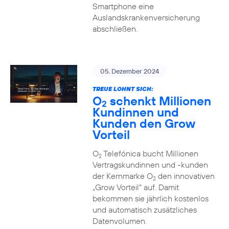
Smartphone eine
Auslandskrankenversicherung
abschließen.
05. Dezember 2024
TREUE LOHNT SICH:
O
schenkt Millionen
2
Kundinnen und
Kunden den Grow
Vorteil
O
Telefónica bucht Millionen
2
Vertragskundinnen und -kunden
der Kernmarke O
den innovativen
2
„Grow Vorteil“ auf. Damit
bekommen sie jährlich kostenlos
und automatisch zusätzliches
Datenvolumen.