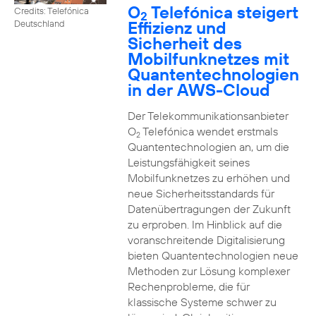
O
Telefónica steigert
Credits: Telefónica
2
Effizienz und
Deutschland
Sicherheit des
Mobilfunknetzes mit
Quantentechnologien
in der AWS-Cloud
Der Telekommunikationsanbieter
O
Telefónica wendet erstmals
2
Quantentechnologien an, um die
Leistungsfähigkeit seines
Mobilfunknetzes zu erhöhen und
neue Sicherheitsstandards für
Datenübertragungen der Zukunft
zu erproben. Im Hinblick auf die
voranschreitende Digitalisierung
bieten Quantentechnologien neue
Methoden zur Lösung komplexer
Rechenprobleme, die für
klassische Systeme schwer zu