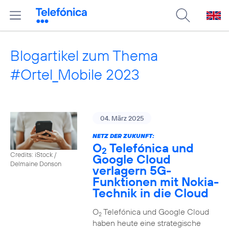
Blogartikel zum Thema
#Ortel_Mobile 2023
04. März 2025
NETZ DER ZUKUNFT:
O
Telefónica und
2
Credits: iStock /
Google Cloud
Delmaine Donson
verlagern 5G-
Funktionen mit Nokia-
Technik in die Cloud
O
Telefónica und Google Cloud
2
haben heute eine strategische