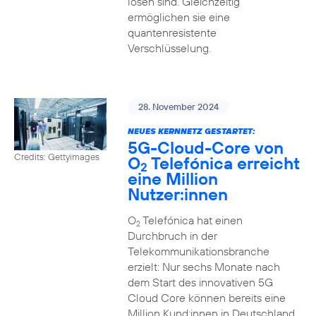
lösen sind. Gleichzeitig
ermöglichen sie eine
quantenresistente
Verschlüsselung.
28. November 2024
NEUES KERNNETZ GESTARTET:
5G-Cloud-Core von
Credits: Gettyimages
O
Telefónica erreicht
2
eine Million
Nutzer:innen
O
Telefónica hat einen
2
Durchbruch in der
Telekommunikationsbranche
erzielt: Nur sechs Monate nach
dem Start des innovativen 5G
Cloud Core können bereits eine
Million Kund:innen in Deutschland