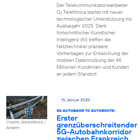
Der Telekommunikationsanbieter
O
Telefónica startet mit neuer
2
technologischer Unterstützung ins
Ausbaujahr 2025: Dank
fortschrittlicher Künstlicher
Intelligenz (KI) treffen die
Netztechniker präzisere
Vorhersagen zur Entwicklung der
mobilen Datennutzung der 45
Millionen Kundinnen und Kunden
an jedem Standort.
15. Januar 2025
5G AUTOBAHN TO AUTOROUTE:
Erster
Credits: AdobeStock /
grenzüberschreitender
Anselm
5G-Autobahnkorridor
zwischen Frankreich