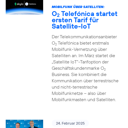
MOBILFUNK ÜBER SATELLITEN:
O
Telefónica startet
2
ersten Tarif für
Satellite-IoT
Der Telekommunikationsanbieter
O
Telefónica bietet erstmals
2
Mobilfunk-Vernetzung über
Satelliten an. Im März startet die
„Satellite IoT”-Tarifoption der
Geschäftskundenmarke O
2
Business. Sie kombiniert die
Kommunikation über terrestrische
und nicht-terrestrische
Mobilfunknetze – also über
Mobilfunkmasten und Satelliten.
24. Februar 2025