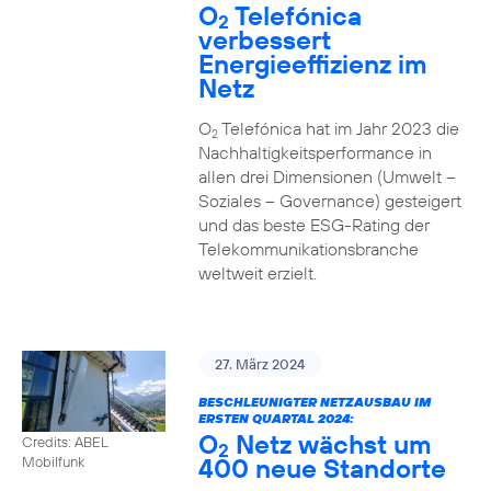
O
Telefónica
2
verbessert
Energieeffizienz im
Netz
O
Telefónica hat im Jahr 2023 die
2
Nachhaltigkeitsperformance in
allen drei Dimensionen (Umwelt –
Soziales – Governance) gesteigert
und das beste ESG-Rating der
Telekommunikationsbranche
weltweit erzielt.
27. März 2024
BESCHLEUNIGTER NETZAUSBAU IM
ERSTEN QUARTAL 2024:
O
Netz wächst um
Credits: ABEL
2
400 neue Standorte
Mobilfunk