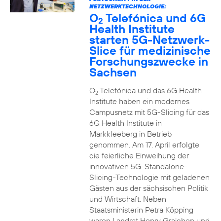
NETZWERKTECHNOLOGIE:
O
Telefónica und 6G
2
Health Institute
starten 5G-Netzwerk-
Slice für medizinische
Forschungszwecke in
Sachsen
O
Telefónica und das 6G Health
2
Institute haben ein modernes
Campusnetz mit 5G-Slicing für das
6G Health Institute in
Markkleeberg in Betrieb
genommen. Am 17. April erfolgte
die feierliche Einweihung der
innovativen 5G-Standalone-
Slicing-Technologie mit geladenen
Gästen aus der sächsischen Politik
und Wirtschaft. Neben
Staatsministerin Petra Köpping
waren Landrat Henry Graichen und