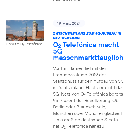
19. März 2024
ZWISCHENBILANZ ZUM 5G-AUSBAU IN
DEUTSCHLAND:
O
Telefónica macht
Credits: O
Telefónica
2
2
5G
massenmarkttauglich
Vor fünf Jahren fiel mit der
Frequenzauktion 2019 der
Startschuss für den Aufbau von 5G
in Deutschland. Heute erreicht das
5G-Netz von O
Telefónica bereits
2
95 Prozent der Bevölkerung. Ob
Berlin oder Braunschweig,
München oder Mönchengladbach
– die größten deutschen Städte
hat O
Telefónica nahezu
2