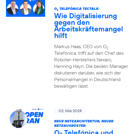
O
TELEFÓNICA TECTALK:
2
Wie Digitalisierung
gegen den
Arbeitskräftemangel
hilft
Markus Haas, CEO von O
2
Telefónica, trifft auf den Chef des
Roboter-Herstellers Nexaro,
Henning Hayn. Die beiden Manager
diskutieren darüber, wie sich der
Personalmangel in Deutschland
bewältigen lässt.
02. Mai 2024
NEUE NETZARCHITEKTUR, NEUER
NETZAUSRÜSTER:
O
Telefónica und