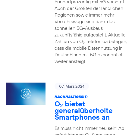
hundertprozentig mit 5G versorgt.
Auch der Großteil der ländlichen
Regionen sowie immer mehr
Verkehrswege sind dank des
schnellen 5G-Ausbaus
zukunftsfähig aufgestellt. Aktuelle
Zahlen von O
Telefónica belegen,
2
dass die mobile Datennutzung in
Deutschland mit 5G exponentiell
weiter ansteigt.
07. März 2024
NACHHALTIGKEIT:
O
bietet
2
generalüberholte
Smartphones an
Es muss nicht immer neu sein: Ab
sofort können O
Kund:innen