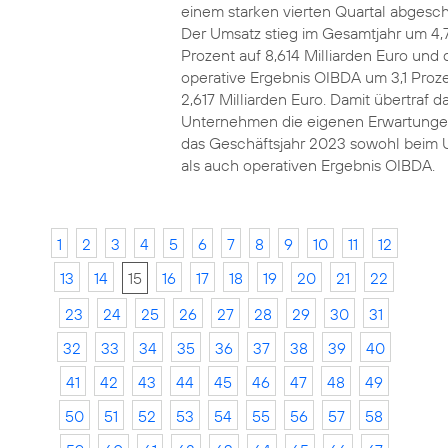
einem starken vierten Quartal abgesch
Der Umsatz stieg im Gesamtjahr um 4,
Prozent auf 8,614 Milliarden Euro und 
operative Ergebnis OIBDA um 3,1 Proze
2,617 Milliarden Euro. Damit übertraf d
Unternehmen die eigenen Erwartunge
das Geschäftsjahr 2023 sowohl beim 
als auch operativen Ergebnis OIBDA.
1
2
3
4
5
6
7
8
9
10
11
12
13
14
15
16
17
18
19
20
21
22
23
24
25
26
27
28
29
30
31
32
33
34
35
36
37
38
39
40
41
42
43
44
45
46
47
48
49
50
51
52
53
54
55
56
57
58