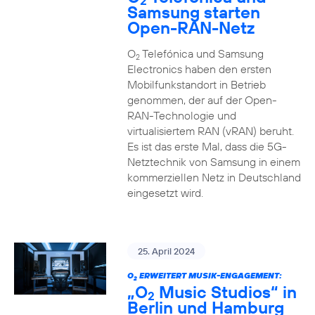
2
Samsung starten
Open-RAN-Netz
O
Telefónica und Samsung
2
Electronics haben den ersten
Mobilfunkstandort in Betrieb
genommen, der auf der Open-
RAN-Technologie und
virtualisiertem RAN (vRAN) beruht.
Es ist das erste Mal, dass die 5G-
Netztechnik von Samsung in einem
kommerziellen Netz in Deutschland
eingesetzt wird.
25. April 2024
O
ERWEITERT MUSIK-ENGAGEMENT:
2
„O
Music Studios“ in
2
Berlin und Hamburg