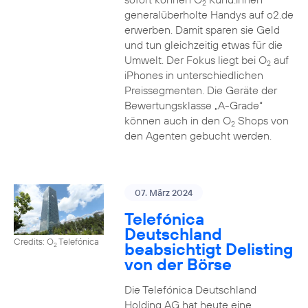
2
generalüberholte Handys auf o2.de
erwerben. Damit sparen sie Geld
und tun gleichzeitig etwas für die
Umwelt. Der Fokus liegt bei O
auf
2
iPhones in unterschiedlichen
Preissegmenten. Die Geräte der
Bewertungsklasse „A-Grade“
können auch in den O
Shops von
2
den Agenten gebucht werden.
07. März 2024
Telefónica
Deutschland
Credits: O
Telefónica
beabsichtigt Delisting
2
von der Börse
Die Telefónica Deutschland
Holding AG hat heute eine