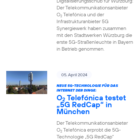
Digitalisierungsschub für Würzburg:
Der Telekommunikationsanbieter
O
Telefónica und der
2
Infrastrukturanbieter 5G
Synergiewerk haben zusammen
mit den Stadtwerken Würzburg die
erste 5G-Straßenleuchte in Bayern
in Betrieb genommen.
05. April 2024
NEUE 5G-TECHNOLOGIE FÜR DAS
INTERNET DER DINGE:
O
Telefónica testet
2
„5G RedCap“ in
München
Der Telekommunikationsanbieter
O
Telefónica erprobt die 5G-
2
Technologie „5G RedCap“