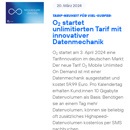
20. März 2024
TARIF-NEUHEIT FÜR VIEL-SURFER:
O
startet
2
unlimitierten Tarif mit
innovativer
Datenmechanik
O
startet am 3. April 2024 eine
2
Tarifinnovation im deutschen Markt:
Der neue Tarif O
Mobile Unlimited
2
On Demand ist mit einer
Datenmechanik ausgestattet und
kostet 59,99 Euro. Pro Kalendertag
erhalten Kund:innen 10 Gigabyte
Datenvolumen als Basis. Benötigen
sie an einem Tag mehr
Datenvolumen, können sie beliebig
oft zusätzliches Highspeed-
Datenvolumen kostenlos per SMS
nachbuchen.