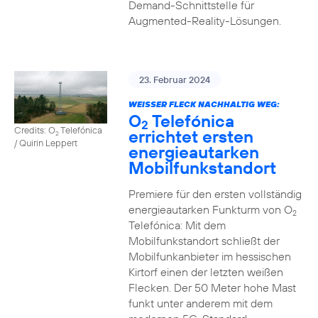
Demand-Schnittstelle für
Augmented-Reality-Lösungen.
23. Februar 2024
WEISSER FLECK NACHHALTIG WEG:
O
Telefónica
2
Credits: O
Telefónica
errichtet ersten
2
/ Quirin Leppert
energieautarken
Mobilfunkstandort
Premiere für den ersten vollständig
energieautarken Funkturm von O
2
Telefónica: Mit dem
Mobilfunkstandort schließt der
Mobilfunkanbieter im hessischen
Kirtorf einen der letzten weißen
Flecken. Der 50 Meter hohe Mast
funkt unter anderem mit dem