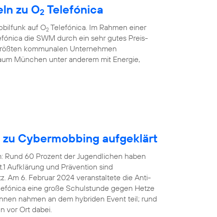
ln zu O
Telefónica
2
bilfunk auf O
Telefónica. Im Rahmen einer
2
fónica die SWM durch ein sehr gutes Preis-
r größten kommunalen Unternehmen
aum München unter anderem mit Energie,
n zu Cybermobbing aufgeklärt
em: Rund 60 Prozent der Jugendlichen haben
1 Aufklärung und Prävention sind
 Am 6. Februar 2024 veranstaltete die Anti-
efónica eine große Schulstunde gegen Hetze
innen nahmen an dem hybriden Event teil; rund
 vor Ort dabei.