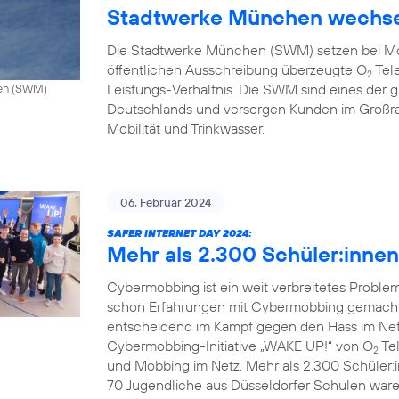
Stadtwerke München wechse
Die Stadtwerke München (SWM) setzen bei Mo
öffentlichen Ausschreibung überzeugte O
Tele
2
Leistungs-Verhältnis. Die SWM sind eines de
hen (SWM)
Deutschlands und versorgen Kunden im Großr
Mobilität und Trinkwasser.
06. Februar 2024
SAFER INTERNET DAY 2024:
Mehr als 2.300 Schüler:inne
Cybermobbing ist ein weit verbreitetes Probl
schon Erfahrungen mit Cybermobbing gemacht.
entscheidend im Kampf gegen den Hass im Netz.
Cybermobbing-Initiative „WAKE UP!“ von O
Tel
2
und Mobbing im Netz. Mehr als 2.300 Schüler:
70 Jugendliche aus Düsseldorfer Schulen waren