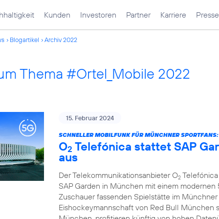
haltigkeit
Kunden
Investoren
Partner
Karriere
Presse
ws
Blogartikel
Archiv 2022
 zum Thema #Ortel_Mobile 2022
15. Februar 2024
SCHNELLER MOBILFUNK FÜR MÜNCHNER SPORTFANS:
O
Telefónica stattet SAP G
2
aus
Der Telekommunikationsanbieter O
Telefónica 
2
SAP Garden in München mit einem modernen 5G
Zuschauer fassenden Spielstätte im Münchner
Eishockeymannschaft von Red Bull München s
München, profitieren künftig von hohen Daten