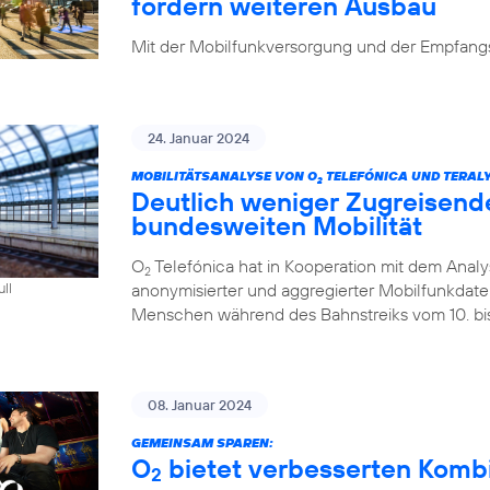
fordern weiteren Ausbau
Mit der Mobilfunkversorgung und der Empfangsq
24. Januar 2024
MOBILITÄTSANALYSE VON O
TELEFÓNICA UND TERALY
2
Deutlich weniger Zugreisend
bundesweiten Mobilität
O
Telefónica hat in Kooperation mit dem Analys
2
anonymisierter und aggregierter Mobilfunkdaten 
ull
Menschen während des Bahnstreiks vom 10. bis 
08. Januar 2024
GEMEINSAM SPAREN:
O
bietet verbesserten Kombi-
2