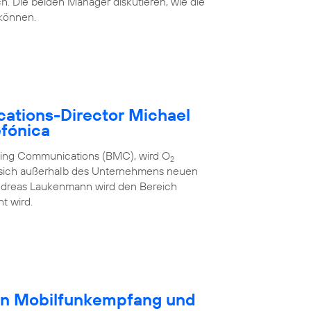
h. Die beiden Manager diskutieren, wie die
 können.
ations-Director Michael
fónica
eting Communications (BMC), wird O
2
 sich außerhalb des Unternehmens neuen
ndreas Laukenmann wird den Bereich
t wird.
en Mobilfunkempfang und