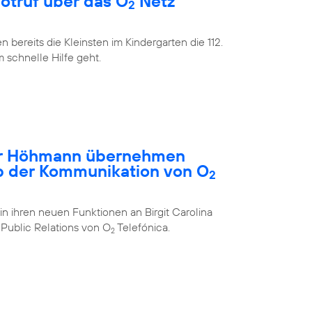
Notruf über das O
Netz
2
bereits die Kleinsten im Kindergarten die 112.
m schnelle Hilfe geht.
ar Höhmann übernehmen
b der Kommunikation von O
2
in ihren neuen Funktionen an Birgit Carolina
Public Relations von O
Telefónica.
2