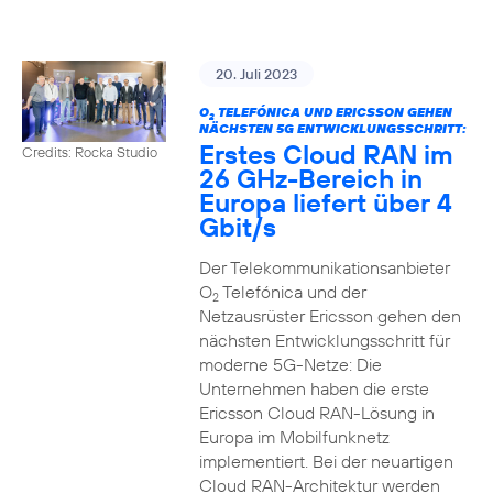
20. Juli 2023
O
TELEFÓNICA UND ERICSSON GEHEN
2
NÄCHSTEN 5G ENTWICKLUNGSSCHRITT:
Erstes Cloud RAN im
Credits: Rocka Studio
26 GHz-Bereich in
Europa liefert über 4
Gbit/s
Der Telekommunikationsanbieter
O
Telefónica und der
2
Netzausrüster Ericsson gehen den
nächsten Entwicklungsschritt für
moderne 5G-Netze: Die
Unternehmen haben die erste
Ericsson Cloud RAN-Lösung in
Europa im Mobilfunknetz
implementiert. Bei der neuartigen
Cloud RAN-Architektur werden