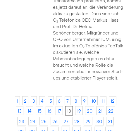
Transformation profitieren, kommt
es jetzt darauf an, die Veränderung
aktiv zu gestalten. Darin sind sich
O
Telefónica CEO Markus Haas
2
und Prof. Dr. Helmut
Schönenberger, Mitgründer und
CEO von UnternehmerTUM, einig.
Im aktuellen O
Telefónica TecTalk
2
diskutieren sie, welche
Rahmenbedingungen es dafür
braucht und welche Rolle die
Zusammenarbeit innovativer Start-
ups und etablierter Player spielt.
1
2
3
4
5
6
7
8
9
10
11
12
13
14
15
16
17
18
19
20
21
22
23
24
25
26
27
28
29
30
31