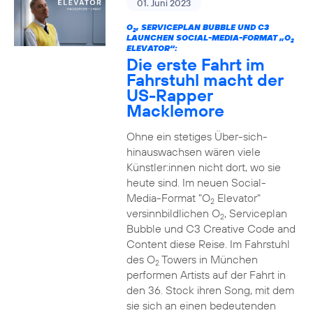
01. Juni 2023
O
, SERVICEPLAN BUBBLE UND C3
2
LAUNCHEN SOCIAL-MEDIA-FORMAT „O
2
ELEVATOR“:
Die erste Fahrt im
Fahrstuhl macht der
US-Rapper
Macklemore
Ohne ein stetiges Über-sich-
hinauswachsen wären viele
Künstler:innen nicht dort, wo sie
heute sind. Im neuen Social-
Media-Format "O
Elevator"
2
versinnbildlichen O
, Serviceplan
2
Bubble und C3 Creative Code and
Content diese Reise. Im Fahrstuhl
des O
Towers in München
2
performen Artists auf der Fahrt in
den 36. Stock ihren Song, mit dem
sie sich an einen bedeutenden