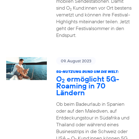
mobilen Sendestationen. Damit
sind O
Kund:innen vor Ort bestens
2
vernetzt und können ihre Festival-
Highlights miteinander teilen. Jetzt
geht der Festivalsommer in den
Endspurt.
09. August 2023
5G-NUTZUNG RUND UM DIE WELT:
O
ermöglicht 5G-
2
Roaming in 70
Ländern
Ob beim Badeurlaub in Spanien
oder auf den Malediven, auf
Entdeckungstour in Südafrika und
Thailand oder während eines
Businesstrips in die Schweiz oder
USA – O
Kund:innen können 5G