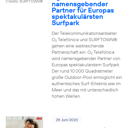
Credits: SURFTOWN®
namensgebender
Partner für Europas
spektakulärsten
Surfpark
Der Telekommunikationsanbieter
O
Telefónica und SURFTOWN®
2
gehen eine weitreichende
Partnerschaft ein: O
Telefónica
2
wird namensgebender Partner von
Europas spektakulärstem Surfpark.
Der rund 10.000 Quadratmeter
große Outdoor-Pool ermöglicht ein
authentisches Surf-Erlebnis wie im
Meer und das mit unterschiedlich
hohen Wellen.
29. Juni 2023