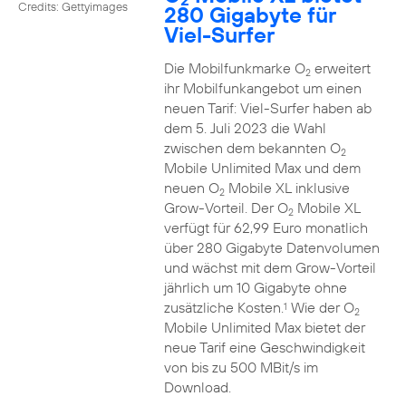
Credits: Gettyimages
280 Gigabyte für
Viel-Surfer
Die Mobilfunkmarke O
erweitert
2
ihr Mobilfunkangebot um einen
neuen Tarif: Viel-Surfer haben ab
dem 5. Juli 2023 die Wahl
zwischen dem bekannten O
2
Mobile Unlimited Max und dem
neuen O
Mobile XL inklusive
2
Grow-Vorteil. Der O
Mobile XL
2
verfügt für 62,99 Euro monatlich
über 280 Gigabyte Datenvolumen
und wächst mit dem Grow-Vorteil
jährlich um 10 Gigabyte ohne
zusätzliche Kosten.
Wie der O
1
2
Mobile Unlimited Max bietet der
neue Tarif eine Geschwindigkeit
von bis zu 500 MBit/s im
Download.