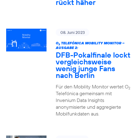
rückt häher
08. Juni 2023
O
TELEFÓNICA MOBILITY MONITOR –
2
AUSGABE 2:
DFB-Pokalfinale lockt
vergleichsweise
wenig junge Fans
nach Berlin
Für den Mobility Monitor wertet O
2
Telefónica gemeinsam mit
Invenium Data Insights
anonymisierte und aggregierte
Mobilfunkdaten aus.