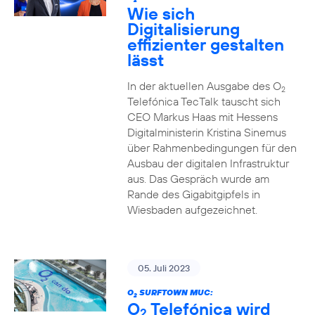
2
Wie sich
Digitalisierung
effizienter gestalten
lässt
In der aktuellen Ausgabe des O
2
Telefónica TecTalk tauscht sich
CEO Markus Haas mit Hessens
Digitalministerin Kristina Sinemus
über Rahmenbedingungen für den
Ausbau der digitalen Infrastruktur
aus. Das Gespräch wurde am
Rande des Gigabitgipfels in
Wiesbaden aufgezeichnet.
05. Juli 2023
O
SURFTOWN MUC:
2
O
Telefónica wird
2