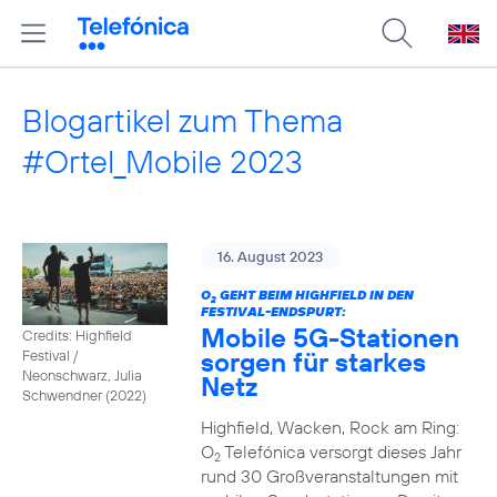
Blogartikel zum Thema
#Ortel_Mobile 2023
16. August 2023
O
GEHT BEIM HIGHFIELD IN DEN
2
FESTIVAL-ENDSPURT:
Mobile 5G-Stationen
Credits: Highfield
sorgen für starkes
Festival /
Neonschwarz, Julia
Netz
Schwendner (2022)
Highfield, Wacken, Rock am Ring:
O
Telefónica versorgt dieses Jahr
2
rund 30 Großveranstaltungen mit