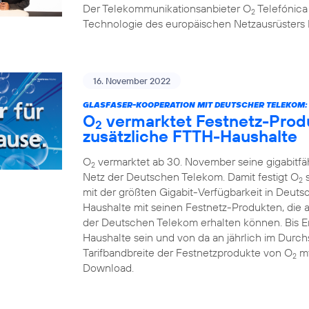
Der Telekommunikationsanbieter O
Telefónica
2
Technologie des europäischen Netzausrüsters 
16. November 2022
GLASFASER-KOOPERATION MIT DEUTSCHER TELEKOM:
O
vermarktet Festnetz-Produ
2
zusätzliche FTTH-Haushalte
O
vermarktet ab 30. November seine gigabitf
2
Netz der Deutschen Telekom. Damit festigt O
s
2
mit der größten Gigabit-Verfügbarkeit in Deuts
Haushalte mit seinen Festnetz-Produkten, die 
der Deutschen Telekom erhalten können. Bis En
Haushalte sein und von da an jährlich im Durchs
Tarifbandbreite der Festnetzprodukte von O
my
2
Download.