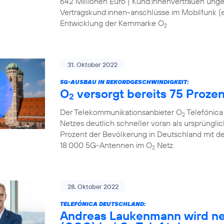
642 Millionen Euro | Kund:innenvertrauen ung
Vertragskund:innen-anschlüsse im Mobilfunk (ex
Entwicklung der Kernmarke O
2
31. Oktober 2022
5G-AUSBAU IN REKORDGESCHWINDIGKEIT:
O
versorgt bereits 75 Proze
2
Der Telekommunikationsanbieter O
Telefónica
2
Netzes deutlich schneller voran als ursprüngli
Prozent der Bevölkerung in Deutschland mit d
18.000 5G-Antennen im O
Netz.
2
28. Oktober 2022
TELEFÓNICA DEUTSCHLAND:
Andreas Laukenmann wird ne