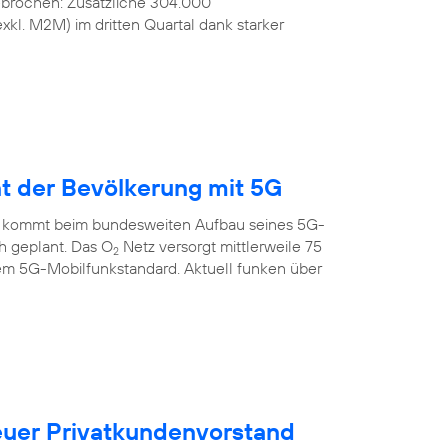
ebrochen: Zusätzliche 304.000
kl. M2M) im dritten Quartal dank starker
nt der Bevölkerung mit 5G
 kommt beim bundesweiten Aufbau seines 5G-
ch geplant. Das O
Netz versorgt mittlerweile 75
2
em 5G-Mobilfunkstandard. Aktuell funken über
uer Privatkundenvorstand