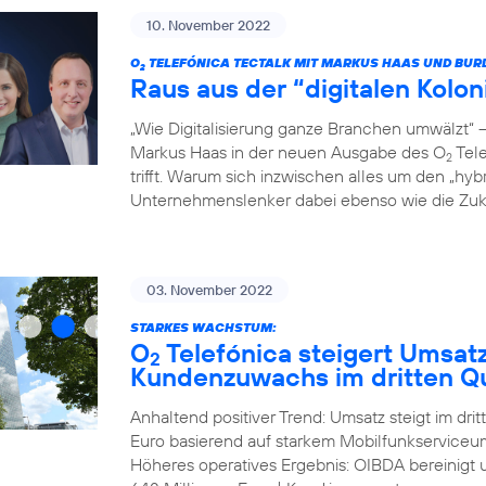
10. November 2022
O
TELEFÓNICA TECTALK MIT MARKUS HAAS UND BUR
2
Raus aus der “digitalen Kolo
„Wie Digitalisierung ganze Branchen umwälzt“
Markus Haas in der neuen Ausgabe des O
Tele
2
trifft. Warum sich inzwischen alles um den „hyb
Unternehmenslenker dabei ebenso wie die Zukun
03. November 2022
STARKES WACHSTUM:
O
Telefónica steigert Umsat
2
Kundenzuwachs im dritten Qu
Anhaltend positiver Trend: Umsatz steigt im dri
Euro basierend auf starkem Mobilfunkserviceum
Höheres operatives Ergebnis: OIBDA bereinigt