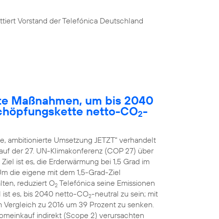
tiert Vorstand der Telefónica Deutschland
rete Maßnahmen, um bis 2040
chöpfungskette netto-CO
-
2
, ambitionierte Umsetzung JETZT" verhandelt
 auf der 27. UN-Klimakonferenz (COP 27) über
el ist es, die Erderwärmung bei 1,5 Grad im
 Um die eigene mit dem 1,5-Grad-Ziel
ten, reduziert O
Telefónica seine Emissionen
2
 ist es, bis 2040 netto-CO
-neutral zu sein; mit
2
m Vergleich zu 2016 um 39 Prozent zu senken.
romeinkauf indirekt (Scope 2) verursachten