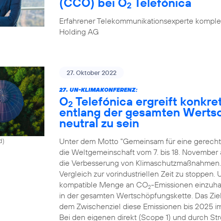
(CCO) bei O
Telefónica
2
Erfahrener Telekommunikationsexperte komplet
Holding AG
27. Oktober 2022
27. UN-KLIMAKONFERENZ:
O
Telefónica ergreift konk
2
entlang der gesamten Werts
neutral zu sein
Unter dem Motto "Gemeinsam für eine gerechte
d)
die Weltgemeinschaft vom 7. bis 18. November
die Verbesserung von Klimaschutzmaßnahmen. Zi
Vergleich zur vorindustriellen Zeit zu stoppen.
kompatible Menge an CO
-Emissionen einzuhal
2
in der gesamten Wertschöpfungskette. Das Ziel
dem Zwischenziel diese Emissionen bis 2025 i
Bei den eigenen direkt (Scope 1) und durch St