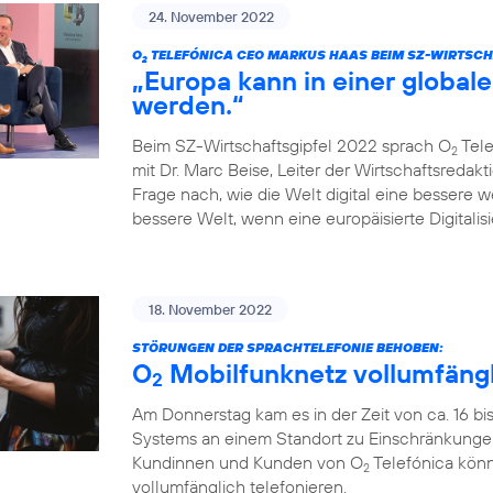
24. November 2022
O
TELEFÓNICA CEO MARKUS HAAS BEIM SZ-WIRTSCH
2
„Europa kann in einer globale
werden.“
Beim SZ-Wirtschaftsgipfel 2022 sprach O
Tele
2
mit Dr. Marc Beise, Leiter der Wirtschaftsredak
Frage nach, wie die Welt digital eine bessere 
bessere Welt, wenn eine europäisierte Digitalisi
18. November 2022
STÖRUNGEN DER SPRACHTELEFONIE BEHOBEN:
O
Mobilfunknetz vollumfängl
2
Am Donnerstag kam es in der Zeit von ca. 16 bi
Systems an einem Standort zu Einschränkungen
Kundinnen und Kunden von O
Telefónica könn
2
vollumfänglich telefonieren.