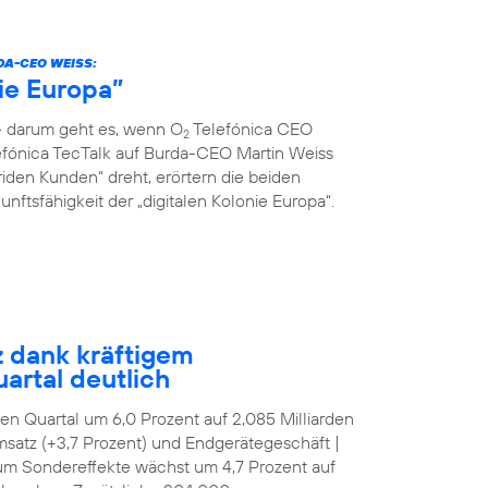
DA-CEO WEISS:
nie Europa”
 – darum geht es, wenn O
Telefónica CEO
2
fónica TecTalk auf Burda-CEO Martin Weiss
riden Kunden“ dreht, erörtern die beiden
ftsfähigkeit der „digitalen Kolonie Europa“.
z dank kräftigem
artal deutlich
tten Quartal um 6,0 Prozent auf 2,085 Milliarden
satz (+3,7 Prozent) und Endgerätegeschäft |
 um Sondereffekte wächst um 4,7 Prozent auf