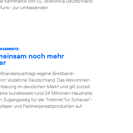
 die Kernmarke von O
Telefónica Deutschland
2
ilfunk- zur umfassenden
ASERNETZ:
meinsam noch mehr
er
oßhandelsvertrags eigene Breitband-
z von Vodafone Deutschland. Das Abkommen
nbarung im deutschen Markt und gilt zurzeit
Marke bundesweit rund 24 Millionen Haushalte.
 Zugangsweg für die “Internet für Zuhause”-
faser und Festnetzersatzprodukten auf