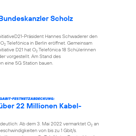
Bundeskanzler Scholz
nitiativeD21-Präsident Hannes Schwaderer den
 O
Telefónica in Berlin eröffnet. Gemeinsam
2
itiative D21 hat O
Telefónica 18 Schülerinnen
2
er vorgestellt. Am Stand des
 eine 5G Station bauen.
IGABIT-FESTNETZABDECKUNG:
über 22 Millionen Kabel-
deutlich: Ab dem 3. Mai 2022 vermarktet O
an
2
schwindigkeiten von bis zu 1 Gbit/s.