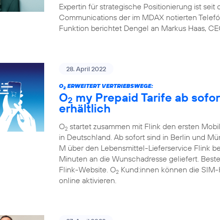
Expertin für strategische Positionierung ist sei
Communications der im MDAX notierten Telefón
Funktion berichtet Dengel an Markus Haas, CE
28. April 2022
O
ERWEITERT VERTRIEBSWEGE:
2
O
my Prepaid Tarife ab sofor
2
erhältlich
O
startet zusammen mit Flink den ersten Mobil
2
in Deutschland. Ab sofort sind in Berlin und M
M über den Lebensmittel-Lieferservice Flink b
Minuten an die Wunschadresse geliefert. Beste
Flink-Website. O
Kund:innen können die SIM-Ka
2
online aktivieren.