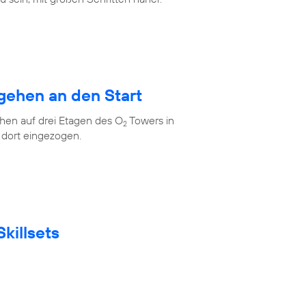
gehen an den Start
en auf drei Etagen des O
Towers in
2
 dort eingezogen.
killsets