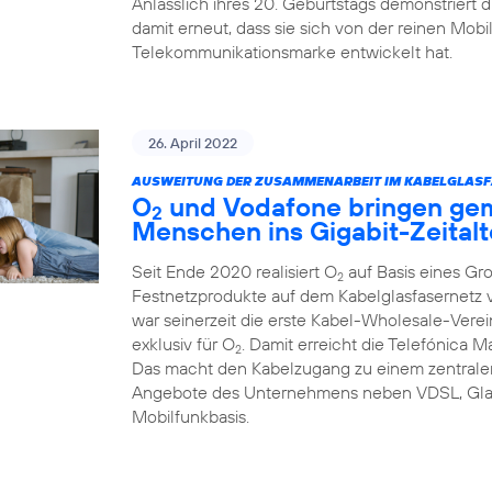
Anlässlich ihres 20. Geburtstags demonstriert
damit erneut, dass sie sich von der reinen Mob
Telekommunikationsmarke entwickelt hat.
26. April 2022
AUSWEITUNG DER ZUSAMMENARBEIT IM KABELGLASF
O
und Vodafone bringen ge
2
Menschen ins Gigabit-Zeitalt
Seit Ende 2020 realisiert O
auf Basis eines Gr
2
Festnetzprodukte auf dem Kabelglasfasernet
war seinerzeit die erste Kabel-Wholesale-Verei
exklusiv für O
. Damit erreicht die Telefónica 
2
Das macht den Kabelzugang zu einem zentralen
Angebote des Unternehmens neben VDSL, Glas
Mobilfunkbasis.