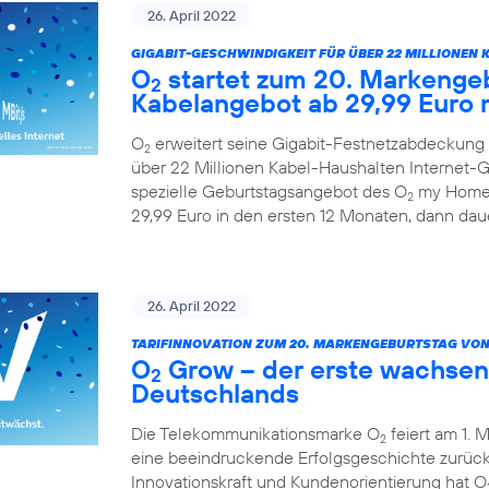
26. April 2022
GIGABIT-GESCHWINDIGKEIT FÜR ÜBER 22 MILLIONEN 
O
startet zum 20. Markengeb
2
Kabelangebot ab 29,99 Euro 
O
erweitert seine Gigabit-Festnetzabdeckung 
2
über 22 Millionen Kabel-Haushalten Internet-Ge
spezielle Geburtstagsangebot des O
my Home 
2
29,99 Euro in den ersten 12 Monaten, dann daue
26. April 2022
TARIFINNOVATION ZUM 20. MARKENGEBURTSTAG VON
O
Grow – der erste wachsen
2
Deutschlands
Die Telekommunikationsmarke O
feiert am 1. 
2
eine beeindruckende Erfolgsgeschichte zurück.
Innovationskraft und Kundenorientierung hat O