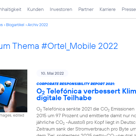
haltigkeit
Kunden
Investoren
Partner
Karriere
Presse
ws
Blogartikel
Archiv 2022
 zum Thema #Ortel_Mobile 2022
10. Mai 2022
CORPORATE RESPONSIBILITY REPORT 2021:
O
Telefónica verbessert Klima
2
digitale Teilhabe
O
Telefónica senkte 2021 die CO
Emissionen 
2
2
2015 um 97 Prozent und emittierte damit nur 
images, edited
jährliche CO
-Ausstoß pro Kopf liegt in Deutsc
2
Zeitraum sank der Stromverbrauch pro Byte u
dem Ziel, spätestens 2025 netto-CO
-neutral 