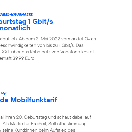
KABEL-HAUSHALTE:
urtstag 1 Gbit/s
monatlich
deutlich: Ab dem 3. Mai 2022 vermarktet O
an
2
schwindigkeiten von bis zu 1 Gbit/s. Das
XXL über das Kabelnetz von Vodafone kostet
rhaft 39,99 Euro.
 O
:
2
de Mobilfunktarif
Mai ihren 20. Geburtstag und schaut dabei auf
 Als Marke für Freiheit, Selbstbestimmung,
seine Kund:innen beim Aufstieg des
2