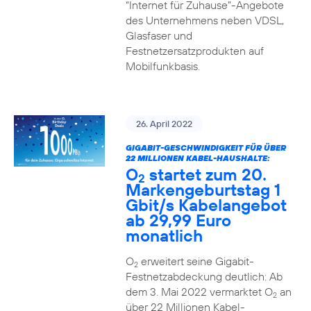
“Internet für Zuhause”-Angebote
des Unternehmens neben VDSL,
Glasfaser und
Festnetzersatzprodukten auf
Mobilfunkbasis.
26. April 2022
GIGABIT-GESCHWINDIGKEIT FÜR ÜBER
22 MILLIONEN KABEL-HAUSHALTE:
O
startet zum 20.
2
Markengeburtstag 1
Gbit/s Kabelangebot
ab 29,99 Euro
monatlich
O
erweitert seine Gigabit-
2
Festnetzabdeckung deutlich: Ab
dem 3. Mai 2022 vermarktet O
an
2
über 22 Millionen Kabel-