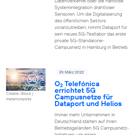
Datenverkehre oder die nahtlose
Systemintegration drahtloser
Sensoren. Um die Digitalisierung
des öffentlichen Sektors
voranzutreiben, nimmt Dataport für
sein neues 5G-Testlabor das erste
private 5G-Standalone-
Campusnetz in Hamburg in Betrieb.
29. März 2022
O
Telefónica
2
errichtet 5G
Credits: iStock /
Campusnetze für
metamorworks
Dataport und Helios
Immer mehr Unternehmen in
Deutschland starten auf ihren
Betriebsgeländen 5G Campusnetz-
Initiativen, um einen