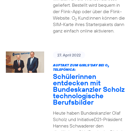
geliefert. Bestellt wird bequem in
der Flink-App oder über die Flink-
Website. O
Kund:innen können die
2
SIM-Karte ihres Starterpakets dann
ganz einfach online aktivieren.
27. April 2022
AUFTAKT ZUM GIRLS’DAY BEI O
2
TELEFÓNICA:
Schülerinnen
entdecken mit
Bundeskanzler Scholz
technologische
Berufsbilder
Heute haben Bundeskanzler Olaf
Scholz und InitiativeD21-Präsident
Hannes Schwaderer den