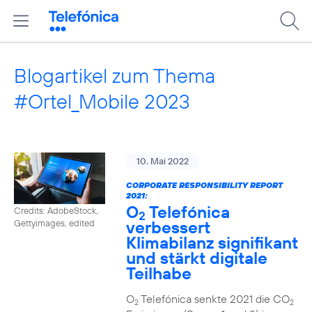
Blogartikel zum Thema
#Ortel_Mobile 2023
10. Mai 2022
CORPORATE RESPONSIBILITY REPORT
2021:
O
Telefónica
Credits: AdobeStock,
2
verbessert
Gettyimages, edited
Klimabilanz signifikant
und stärkt digitale
Teilhabe
O
Telefónica senkte 2021 die CO
2
2