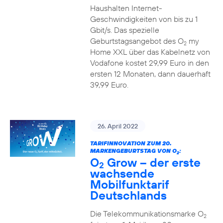
Haushalten Internet-
Geschwindigkeiten von bis zu 1
Gbit/s. Das spezielle
Geburtstagsangebot des O
my
2
Home XXL über das Kabelnetz von
Vodafone kostet 29,99 Euro in den
ersten 12 Monaten, dann dauerhaft
39,99 Euro.
26. April 2022
TARIFINNOVATION ZUM 20.
MARKENGEBURTSTAG VON O
:
2
O
Grow – der erste
2
wachsende
Mobilfunktarif
Deutschlands
Die Telekommunikationsmarke O
2