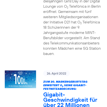
diesjährigen Girls‘Day in der Digital
Lounge von O
Telefónica in Berlin
2
eröffnet. Gemeinsam mit fünf
weiteren Mitgliedsorganisationen
der Initiative D21 hat O
Telefónica
2
18 Schülerinnen der 9.
Jahrgangsstufe moderne MINT-
Berufsbilder vorgestellt. Am Stand
des Telekommunikationsanbieters
konnten Mädchen eine 5G Station
bauen.
26. April 2022
ZUM 20. MARKENGEBURTSTAG
ERWEITERT O
SEINE GIGABIT-
2
FESTNETZABDECKUNG:
Gigabit-
Geschwindigkeit für
über 22 Millionen