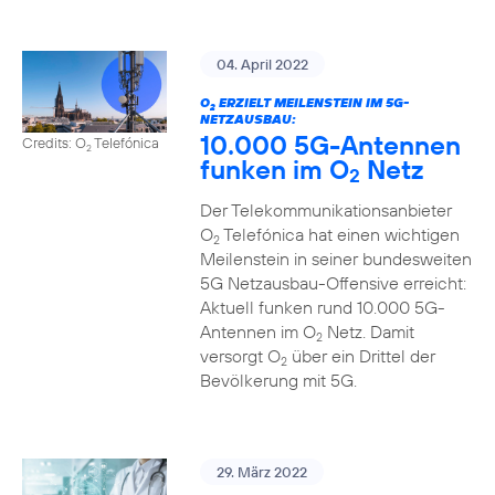
04. April 2022
O
ERZIELT MEILENSTEIN IM 5G-
2
NETZAUSBAU:
10.000 5G-Antennen
Credits: O
Telefónica
2
funken im O
Netz
2
Der Telekommunikationsanbieter
O
Telefónica hat einen wichtigen
2
Meilenstein in seiner bundesweiten
5G Netzausbau-Offensive erreicht:
Aktuell funken rund 10.000 5G-
Antennen im O
Netz. Damit
2
versorgt O
über ein Drittel der
2
Bevölkerung mit 5G.
29. März 2022