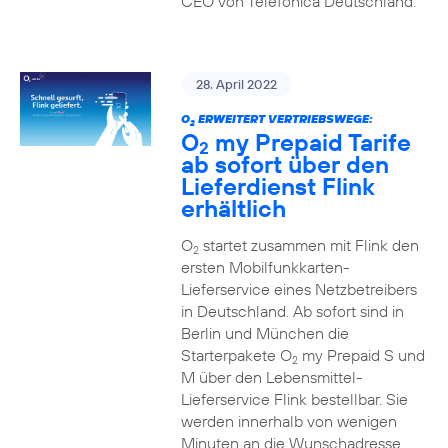
CEO von Telefónica Deutschland.
28. April 2022
O
ERWEITERT VERTRIEBSWEGE:
2
O
my Prepaid Tarife
2
ab sofort über den
Lieferdienst Flink
erhältlich
O
startet zusammen mit Flink den
2
ersten Mobilfunkkarten-
Lieferservice eines Netzbetreibers
in Deutschland. Ab sofort sind in
Berlin und München die
Starterpakete O
my Prepaid S und
2
M über den Lebensmittel-
Lieferservice Flink bestellbar. Sie
werden innerhalb von wenigen
Minuten an die Wunschadresse