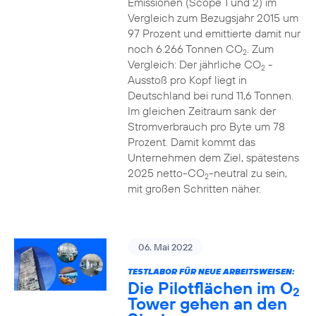
Emissionen (Scope 1 und 2) im
Vergleich zum Bezugsjahr 2015 um
97 Prozent und emittierte damit nur
noch 6.266 Tonnen CO
. Zum
2
Vergleich: Der jährliche CO
-
2
Ausstoß pro Kopf liegt in
Deutschland bei rund 11,6 Tonnen.
Im gleichen Zeitraum sank der
Stromverbrauch pro Byte um 78
Prozent. Damit kommt das
Unternehmen dem Ziel, spätestens
2025 netto-CO
-neutral zu sein,
2
mit großen Schritten näher.
06. Mai 2022
TESTLABOR FÜR NEUE ARBEITSWEISEN:
Die Pilotflächen im O
2
Tower gehen an den