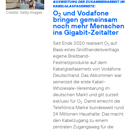
AUSWEITUNG DER ZUSAMMENARBEIT IM
KABELGLASFASERNETZ:
O
und Vodafone
Credits: Getty Images
2
bringen gemeinsam
noch mehr Menschen
ins Gigabit-Zeitalter
Seit Ende 2020 realisiert O
auf
2
Basis eines Großhandelsvertrags
eigene Breitband-
Festnetzprodukte auf dem
Kabelglasfasernetz von Vodafone
Deutschland. Das Abkommen war
seinerzeit die erste Kabel-
Wholesale-Vereinbarung im
deutschen Markt und gilt zurzeit
exklusiv für O
. Damit erreicht die
2
Telefónica Marke bundesweit rund
24 Millionen Haushalte. Das macht
den Kabelzugang zu einem
zentralen Zugangsweg für die