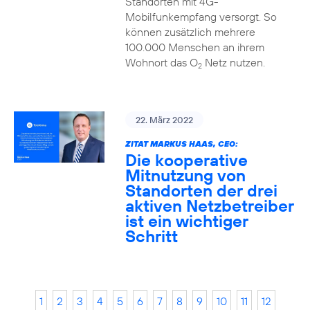
Standorten mit 4G-
Mobilfunkempfang versorgt. So
können zusätzlich mehrere
100.000 Menschen an ihrem
Wohnort das O
Netz nutzen.
2
22. März 2022
ZITAT MARKUS HAAS, CEO:
Die kooperative
Mitnutzung von
Standorten der drei
aktiven Netzbetreiber
ist ein wichtiger
Schritt
1
2
3
4
5
6
7
8
9
10
11
12