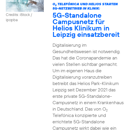
O
TELEFÓNICA UND HELIOS STARTEN
2
5G-NETZBETRIEB IN KLINIK:
5G-Standalone
Credits: iStock /
Campusnetz für
ipopba
Helios Klinikum in
Leipzig einsatzbereit
Digitalisierung im
Gesundheitswesen ist notwendig.
Das hat die Coronapandemie an
vielen Stellen sichtbar gemacht.
Um im eigenen Haus die
Digitalisierung voranzutreiben
betreibt das Helios Park-Klinikum
Leipzig seit Dezember 2021 das
erste private 5G-Standalone-
Campusnetz in einem Krankenhaus
in Deutschland. Das von O
2
Telefónica konzipierte und
errichtete 5G-Standalone
Campusnetz wirkt dabei wie ein