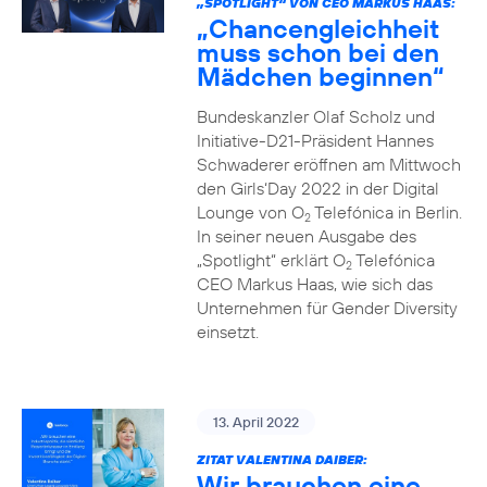
„SPOTLIGHT“ VON CEO MARKUS HAAS:
„Chancengleichheit
muss schon bei den
Mädchen beginnen“
Bundeskanzler Olaf Scholz und
Initiative-D21-Präsident Hannes
Schwaderer eröffnen am Mittwoch
den Girls‘Day 2022 in der Digital
Lounge von O
Telefónica in Berlin.
2
In seiner neuen Ausgabe des
„Spotlight“ erklärt O
Telefónica
2
CEO Markus Haas, wie sich das
Unternehmen für Gender Diversity
einsetzt.
13. April 2022
ZITAT VALENTINA DAIBER:
Wir brauchen eine