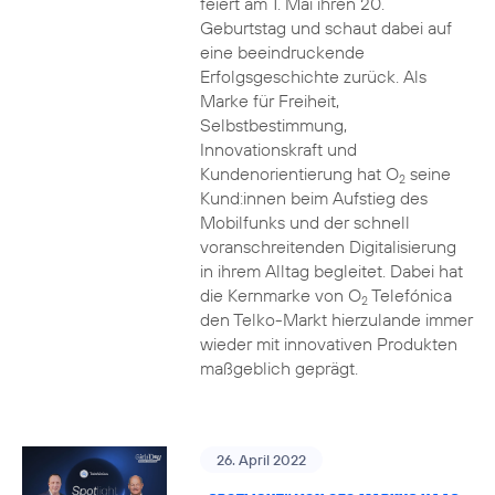
feiert am 1. Mai ihren 20.
Geburtstag und schaut dabei auf
eine beeindruckende
Erfolgsgeschichte zurück. Als
Marke für Freiheit,
Selbstbestimmung,
Innovationskraft und
Kundenorientierung hat O
seine
2
Kund:innen beim Aufstieg des
Mobilfunks und der schnell
voranschreitenden Digitalisierung
in ihrem Alltag begleitet. Dabei hat
die Kernmarke von O
Telefónica
2
den Telko-Markt hierzulande immer
wieder mit innovativen Produkten
maßgeblich geprägt.
26. April 2022