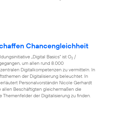
schaffen Chancengleichheit
ngsinitiative „Digital Basics“ ist O
/
2
 gegangen, um allen rund 8.000
 zentralen Digitalkompetenzen zu vermitteln. In
sthemen der Digitalisierung beleuchtet. In
 erläutert Personalvorständin Nicole Gerhardt
ve allen Beschäftigten gleichermaßen die
he Themenfelder der Digitalisierung zu finden.