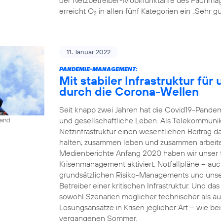
erreicht O
in allen fünf Kategorien ein „Sehr gu
2
11. Januar 2022
PANDEMIE-MANAGEMENT:
Mit stabiler Infrastruktur fü
durch die Corona-Wellen
Seit knapp zwei Jahren hat die Covid19-Pandemi
und gesellschaftliche Leben. Als Telekommunika
land
Netzinfrastruktur einen wesentlichen Beitrag 
halten, zusammen leben und zusammen arbeit
Medienberichte Anfang 2020 haben wir unser fü
Krisenmanagement aktiviert. Notfallpläne – auc
grundsätzlichen Risiko-Managements und unse
Betreiber einer kritischen Infrastruktur. Und da
sowohl Szenarien möglicher technischer als a
Lösungsansätze in Krisen jeglicher Art – wie b
vergangenen Sommer.