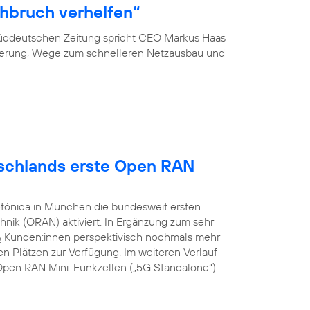
hbruch verhelfen“
 Süddeutschen Zeitung spricht CEO Markus Haas
ierung, Wege zum schnelleren Netzausbau und
utschlands erste Open RAN
efónica in München die bundesweit ersten
nik (ORAN) aktiviert. In Ergänzung zum sehr
Kunden:innen perspektivisch nochmals mehr
2
n Plätzen zur Verfügung. Im weiteren Verlauf
G Open RAN Mini-Funkzellen („5G Standalone“).