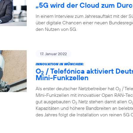
„5G wird der Cloud zum Durc
In einem Interview zum Jahresauftakt mit der
über digitale Chancen einer neuen Bundesreg
den Nutzen von 5G.
17. Januar 2022
INNOVATION IN MÜNCHEN:
O
/ Telefónica aktiviert De
2
Mini-Funkzellen
Als erster deutscher Netzbetreiber hat O
/ Tel
2
Mini-Funkzellen mit innovativer Open RAN-Tech
gut ausgebauten O
Netz stehen damit allen O
2
Kapazitäten und höhere Bandbreiten an belebte
des Jahres folgt die Installation von reinen 5