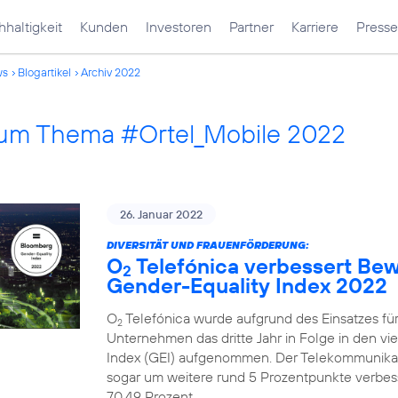
haltigkeit
Kunden
Investoren
Partner
Karriere
Presse
ws
Blogartikel
Archiv 2022
 zum Thema #Ortel_Mobile 2022
26. Januar 2022
DIVERSITÄT UND FRAUENFÖRDERUNG:
O
Telefónica verbessert Be
2
Gender-Equality Index 2022
O
Telefónica wurde aufgrund des Einsatzes fü
2
Unternehmen das dritte Jahr in Folge in den v
Index (GEI) aufgenommen. Der Telekommunika
sogar um weitere rund 5 Prozentpunkte verbesse
70,49 Prozent.