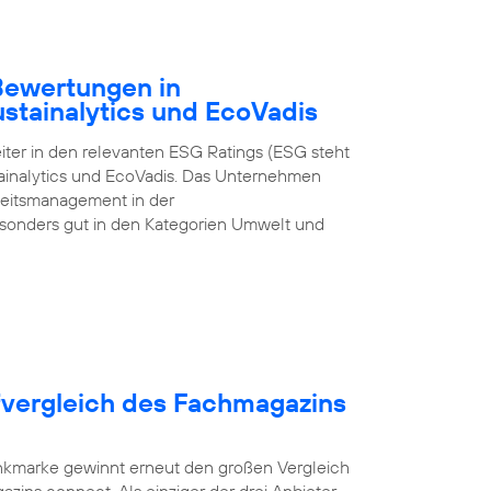
-Bewertungen in
ustainalytics und EcoVadis
iter in den relevanten ESG Ratings (ESG steht
tainalytics und EcoVadis. Das Unternehmen
gkeitsmanagement in der
onders gut in den Kategorien Umwelt und
fvergleich des Fachmagazins
unkmarke gewinnt erneut den großen Vergleich
zins connect. Als einziger der drei Anbieter