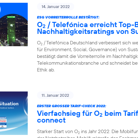
14. Januar 2022
ESG VORREITERROLLE BESTÄTIGT:
O
/ Telefónica erreicht Top
2
Nachhaltigkeitsratings von S
O
/ Telefónica Deutschland verbessert sich we
2
für Environment, Social, Governance) von Sus
bestätigt damit die Vorreiterrolle im Nachhalti
Telekommunikationsbranche und schneidet bes
Ethik ab.
11. Januar 2022
ERSTER GROSSER TARIF-CHECK 2022:
Vierfachsieg für O
beim Tari
2
connect
Starker Start von O
ins Jahr 2022: Die Mobilf
2
der Netzbetreiber-Mobilfunktarife des Fachmaga