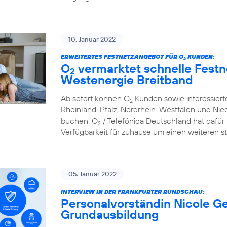
10. Januar 2022
ERWEITERTES FESTNETZANGEBOT FÜR O
KUNDEN:
2
O
vermarktet schnelle Festn
2
Westenergie Breitband
Ab sofort können O
Kunden sowie interessier
2
Rheinland-Pfalz, Nordrhein-Westfalen und Nie
buchen. O
/ Telefónica Deutschland hat dafür 
2
Verfügbarkeit für zuhause um einen weiteren st
05. Januar 2022
INTERVIEW IN DER FRANKFURTER RUNDSCHAU:
Personalvorständin Nicole Ge
Grundausbildung