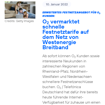
10. Januar 2022
ERWEITERTES FESTNETZANGEBOT FÜR O
2
KUNDEN:
O
vermarktet
Credits: Getty Images
2
schnelle
Festnetztarife auf
dem Netz von
Westenergie
Breitband
Ab sofort können O
Kunden sowie
2
interessierte Neukunden in
zahlreichen Regionen von
Rheinland-Pfalz, Nordrhein-
Westfalen und Niedersachsen
schnellere Festnetzanschlüsse
buchen. O
/ Telefónica
2
Deutschland hat dafür ihre bereits
heute führende Internet-
Verfügbarkeit für zuhause um einen