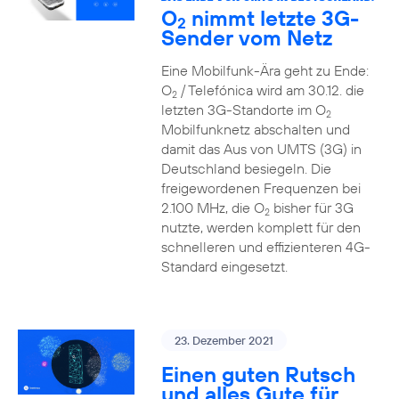
O
nimmt letzte 3G-
2
Sender vom Netz
Eine Mobilfunk-Ära geht zu Ende:
O
/ Telefónica wird am 30.12. die
2
letzten 3G-Standorte im O
2
Mobilfunknetz abschalten und
damit das Aus von UMTS (3G) in
Deutschland besiegeln. Die
freigewordenen Frequenzen bei
2.100 MHz, die O
bisher für 3G
2
nutzte, werden komplett für den
schnelleren und effizienteren 4G-
Standard eingesetzt.
23. Dezember 2021
Einen guten Rutsch
und alles Gute für