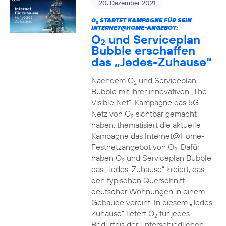
20. Dezember 2021
O
STARTET KAMPAGNE FÜR SEIN
2
INTERNET@HOME-ANGEBOT:
O
und Serviceplan
2
Bubble erschaffen
das „Jedes-Zuhause“
Nachdem O
und Serviceplan
2
Bubble mit ihrer innovativen „The
Visible Net“-Kampagne das 5G-
Netz von O
sichtbar gemacht
2
haben, thematisiert die aktuelle
Kampagne das Internet@Home-
Festnetzangebot von O
: Dafür
2
haben O
und Serviceplan Bubble
2
das „Jedes-Zuhause“ kreiert, das
den typischen Querschnitt
deutscher Wohnungen in einem
Gebäude vereint. In diesem „Jedes-
Zuhause” liefert O
für jedes
2
Bedürfnis der unterschiedlichen