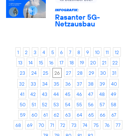
INFOGRAFIK:
Rasanter 5G-
Netzausbau
1
2
3
4
5
6
7
8
9
10
11
12
13
14
15
16
17
18
19
20
21
22
23
24
25
26
27
28
29
30
31
32
33
34
35
36
37
38
39
40
41
42
43
44
45
46
47
48
49
50
51
52
53
54
55
56
57
58
59
60
61
62
63
64
65
66
67
68
69
70
71
72
73
74
75
76
77
78
79
80
81
82