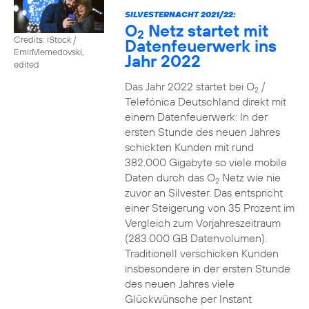
SILVESTERNACHT 2021/22:
O
Netz startet mit
2
Credits: iStock /
Datenfeuerwerk ins
EmirMemedovski,
Jahr 2022
edited
Das Jahr 2022 startet bei O
/
2
Telefónica Deutschland direkt mit
einem Datenfeuerwerk: In der
ersten Stunde des neuen Jahres
schickten Kunden mit rund
382.000 Gigabyte so viele mobile
Daten durch das O
Netz wie nie
2
zuvor an Silvester. Das entspricht
einer Steigerung von 35 Prozent im
Vergleich zum Vorjahreszeitraum
(283.000 GB Datenvolumen).
Traditionell verschicken Kunden
insbesondere in der ersten Stunde
des neuen Jahres viele
Glückwünsche per Instant