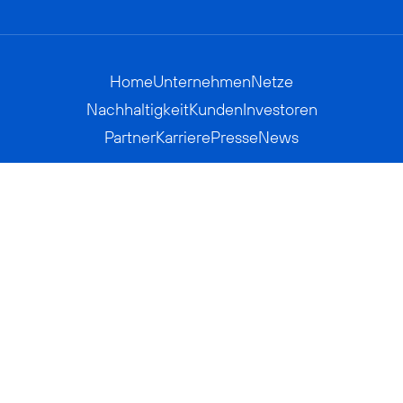
Home
Unternehmen
Netze
Nachhaltigkeit
Kunden
Investoren
Partner
Karriere
Presse
News
Privatkunden
Geschäftskunden
Worldwide
BASECAMP
AGB
Kontakt
ElektroG / BattG
Datenschutz
Hinweisgeberverfahren
Jugendschutz
Barrierefreiheit
Impressum