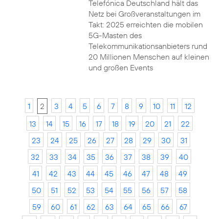
Telefónica Deutschland hält das
Netz bei Großveranstaltungen im
Takt: 2025 erreichten die mobilen
5G-Masten des
Telekommunikationsanbieters rund
20 Millionen Menschen auf kleinen
und großen Events
1
2
3
4
5
6
7
8
9
10
11
12
13
14
15
16
17
18
19
20
21
22
23
24
25
26
27
28
29
30
31
32
33
34
35
36
37
38
39
40
41
42
43
44
45
46
47
48
49
50
51
52
53
54
55
56
57
58
59
60
61
62
63
64
65
66
67