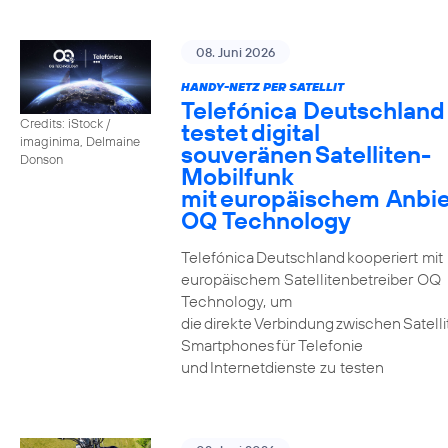
08. Juni 2026
HANDY-NETZ PER SATELLIT
Telefónica Deutschland
Credits: iStock /
testet digital
imaginima, Delmaine
souveränen Satelliten-
Donson
Mobilfunk
mit europäischem Anbie
OQ Technology
Telefónica Deutschland kooperiert mit
europäischem Satellitenbetreiber OQ
Technology, um
die direkte Verbindung zwischen Satell
Smartphones für Telefonie
und Internetdienste zu testen