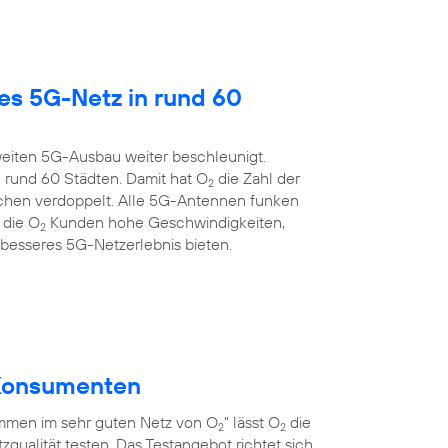
es 5G-Netz in rund 60
eiten 5G-Ausbau weiter beschleunigt.
 rund 60 Städten. Damit hat O
die Zahl der
2
chen verdoppelt. Alle 5G-Antennen funken
 die O
Kunden hohe Geschwindigkeiten,
2
 besseres 5G-Netzerlebnis bieten.
r Konsumenten
men im sehr guten Netz von O
” lässt O
die
2
2
qualität testen. Das Testangebot richtet sich