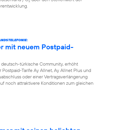
2
erentwicklung.
NDSTELEFONIE:
r mit neuem Postpaid-
e deutsch-türkische Community, erhöht
Postpaid-Tarife Ay Allnet, Ay Allnet Plus und
uabschluss oder einer Vertragsverlängerung
 auf noch attraktivere Konditionen zum gleichen