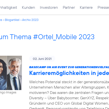
haltigkeit
Kunden
Investoren
Partner
Karriere
Presse
ws
Blogartikel
Archiv 2023
 zum Thema #Ortel_Mobile 2023
02. Juni 2021
BASECAMP ON AIR EVENT ZUR GENERATIONENVIELFAL
Karrieremöglichkeiten in je
Welches Potenzial steckt in der generations
Unternehmen Menschen aller Altersgruppen, K
motivieren? Das waren die zentralen Fragen 
mingo Images
Diversity – Über Babyboomer, GenXYZ, Respekt 
Gründerin und CEO von Global Digital Women, s
Gerhardt, Personalvorständin von Telefónica D