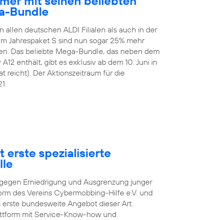
mer mit seinen beliebten
a-Bundle
n allen deutschen ALDI Filialen als auch in der
 Im Jahrespaket S sind nun sogar 25% mehr
en. Das beliebte Mega-Bundle, das neben dem
2 enthält, gibt es exklusiv ab dem 10. Juni in
t reicht). Der Aktionszeitraum für die
1.
 erste spezialisierte
lle
pf gegen Erniedrigung und Ausgrenzung junger
orm des Vereins Cybermobbing-Hilfe e.V. und
s erste bundesweite Angebot dieser Art.
lattform mit Service-Know-how und