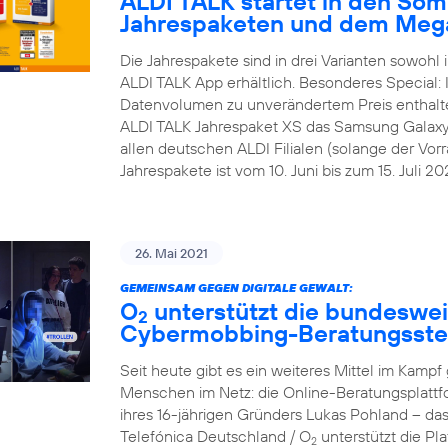
ALDI TALK startet in den Som
Jahrespaketen und dem Meg
Die Jahrespakete sind in drei Varianten sowohl i
ALDI TALK App erhältlich. Besonderes Special:
Datenvolumen zu unverändertem Preis enthalt
ALDI TALK Jahrespaket XS das Samsung Galaxy A1
allen deutschen ALDI Filialen (solange der Vorra
Jahrespakete ist vom 10. Juni bis zum 15. Juli 202
26. Mai 2021
GEMEINSAM GEGEN DIGITALE GEWALT:
O
unterstützt die bundesweit
2
Cybermobbing-Beratungsste
Seit heute gibt es ein weiteres Mittel im Kam
Menschen im Netz: die Online-Beratungsplattf
ihres 16-jährigen Gründers Lukas Pohland – da
Telefónica Deutschland / O
unterstützt die P
2