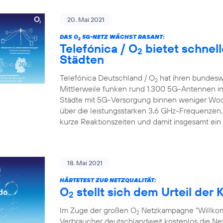
20. Mai 2021
DAS O
5G-NETZ WÄCHST RASANT:
2
Telefónica / O
bietet schnell
2
Städten
Telefónica Deutschland / O
hat ihren bundesw
2
Mittlerweile funken rund 1.300 5G-Antennen in
Städte mit 5G-Versorgung binnen weniger Wo
über die leistungsstarken 3,6 GHz-Frequenzen,
kurze Reaktionszeiten und damit insgesamt ein
18. Mai 2021
HÄRTETEST ZUR NETZQUALITÄT:
O
stellt sich dem Urteil de
2
Im Zuge der großen O
Netzkampagne “Willkom
2
Verbraucher deutschlandweit kostenlos die Netz