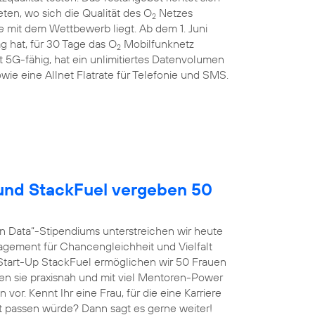
en, wo sich die Qualität des O
Netzes
2
 mit dem Wettbewerb liegt. Ab dem 1. Juni
g hat, für 30 Tage das O
Mobilfunknetz
2
st 5G-fähig, hat ein unlimitiertes Datenvolumen
wie eine Allnet Flatrate für Telefonie und SMS.
nd StackFuel vergeben 50
n Data“-Stipendiums unterstreichen wir heute
agement für Chancengleichheit und Vielfalt
tart-Up StackFuel ermöglichen wir 50 Frauen
ten sie praxisnah und mit viel Mentoren-Power
vor. Kennt Ihr eine Frau, für die eine Karriere
t passen würde? Dann sagt es gerne weiter!