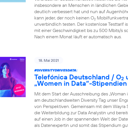
insbesondere an Menschen in ländlichen Gebiet
deutlich verbessert hat und nun auf Augenhöhe
kann jeder, der noch keinen O
Mobilfunkvertra
2
unverbindlich testen. Der kostenlose Testtarif i
mit einer Geschwindigkeit bis zu 500 Mbits/s so
Nach einem Monat läuft er automatisch aus.
18. Mai 2021
#DIVERSITYDRIVESDATA
:
Telefónica Deutschland / O
u
2
„Women in Data“-Stipendien
Mit dem Start der Ausschreibung des „Woman i
am deutschlandweiten Diversity Tag unser Eng
von Perspektiven. Gemeinsam mit dem Wayra S
die Weiterbildung zur Data Analystin und berei
auf einen Job in der spannenden Welt der Daten 
als Datenexpertin und somit das Stipendium gu