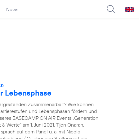
News
T:
der Lebensphase
übergreifenden Zusammenarbeit? Wie können
arrierestufen und Lebensphasen fördern und
unseres BASECAMP ON AIR Events „Generation
& Werte“ am 1. Juni 2021. Tijen Onaran,
prach auf dem Panel u. a. mit Nicole
eutschland / O
über den Stellenwert der