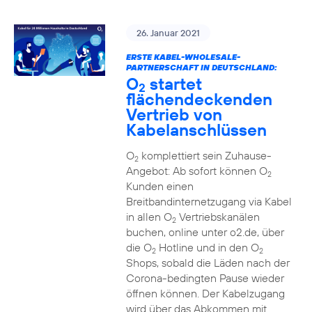
26. Januar 2021
ERSTE KABEL-WHOLESALE-
PARTNERSCHAFT IN DEUTSCHLAND:
O
startet
2
flächendeckenden
Vertrieb von
Kabelanschlüssen
O
komplettiert sein Zuhause-
2
Angebot: Ab sofort können O
2
Kunden einen
Breitbandinternetzugang via Kabel
in allen O
Vertriebskanälen
2
buchen, online unter o2.de, über
die O
Hotline und in den O
2
2
Shops, sobald die Läden nach der
Corona-bedingten Pause wieder
öffnen können. Der Kabelzugang
wird über das Abkommen mit