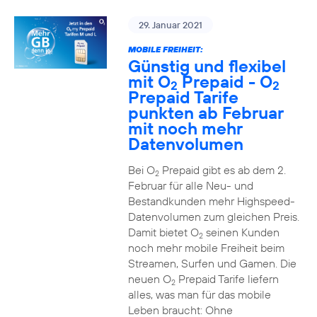
29. Januar 2021
MOBILE FREIHEIT:
Günstig und flexibel
mit O
Prepaid - O
2
2
Prepaid Tarife
punkten ab Februar
mit noch mehr
Datenvolumen
Bei O
Prepaid gibt es ab dem 2.
2
Februar für alle Neu- und
Bestandkunden mehr Highspeed-
Datenvolumen zum gleichen Preis.
Damit bietet O
seinen Kunden
2
noch mehr mobile Freiheit beim
Streamen, Surfen und Gamen. Die
neuen O
Prepaid Tarife liefern
2
alles, was man für das mobile
Leben braucht: Ohne