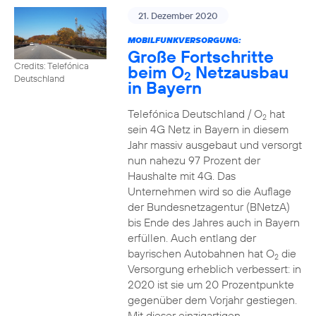
21. Dezember 2020
MOBILFUNKVERSORGUNG:
Große Fortschritte
Credits: Telefónica
beim O
Netzausbau
2
Deutschland
in Bayern
Telefónica Deutschland / O
hat
2
sein 4G Netz in Bayern in diesem
Jahr massiv ausgebaut und versorgt
nun nahezu 97 Prozent der
Haushalte mit 4G. Das
Unternehmen wird so die Auflage
der Bundesnetzagentur (BNetzA)
bis Ende des Jahres auch in Bayern
erfüllen. Auch entlang der
bayrischen Autobahnen hat O
die
2
Versorgung erheblich verbessert: in
2020 ist sie um 20 Prozentpunkte
gegenüber dem Vorjahr gestiegen.
Mit dieser einzigartigen