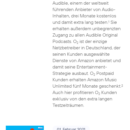
Audible, einem der weltweit
führenden Anbieter von Audio-
Inhalten, drei Monate kostenlos
und damit extra lang testen.
Sie
1
erhalten außerdem unbegrenzten
Zugang zu allen Audible Original
Podcasts. O
ist der einzige
2
Netzbetreiber in Deutschland, der
seinen Kunden ausgewählte
Dienste von Amazon anbietet und
damit seine Entertainment-
Strategie ausbaut. O
Postpaid
2
Kunden erhalten Amazon Music
Unlimited fünf Monate geschenkt.
2
Auch hier profitieren O
Kunden
2
exklusiv von den extra langen
Testzeiträumen.
01. Februar 2021