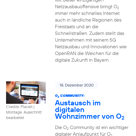
Netzausbauoffensive bringt O
2
immer mehr schnelles Internet
auch in ländliche Regionen des
Freistaats und an die
Schnellstraßen. Zudem stellt das
Unternehmen mit seinem 5G
Netzausbau und Innovationen wie
OpenRAN die Weichen für die
digitale Zukunft in Bayern.
18. Dezember 2020
O
COMMUNITY:
2
Austausch im
Credits: Placeit
|
digitalen
Montage, Ausschnitt
Wohnzimmer von O
2
bearbeitet
Die O
Community ist ein wichtiger
2
digitaler Anlaufpunkt für O
2