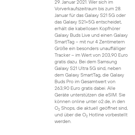
29. Januar 2021. Wer sich im
Vorverkaufszeitraum bis zum 28.
Januar für das Galaxy S21 5G oder
das Galaxy S21+5G entscheidet,
erhält die kabellosen Kopfhörer
Galaxy Buds Live und einen Galaxy
SmartTag – mit nur 4 Zentimetern
Größe ein besonders unauffälliger
Tracker – im Wert von 203,90 Euro
gratis dazu. Bei dem Samsung
Galaxy S21 Ultra 5G sind, neben
dem Galaxy SmartTag, die Galaxy
Buds Pro im Gesamtwert von
263,90 Euro gratis dabei. Alle
Geräte unterstützen die eSIM. Sie
können online unter o2.de, in den
O
Shops, die aktuell geöffnet sind,
2
und über die O
Hotline vorbestellt
2
werden.