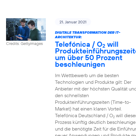
21. Januar 2021
DIGITALE TRANSFORMATION DER IT-
ARCHITEKTUR:
Telefónica / O
will
Credits: Gettyimages
2
Produkteinführungszei
um über 50 Prozent
beschleunigen
Im Wettbewerb um die besten
Technologien und Produkte gilt: Der
Anbieter mit der höchsten Qualität un
den schnellsten
Produkteinführungszeiten (Time-to-
Market) hat einen klaren Vorteil.
Telefónica Deutschland / O
will diese
2
Prozess künftig deutlich beschleunig
und die benötigte Zeit für die Einführu
neuer Anwendungen und Produkte m