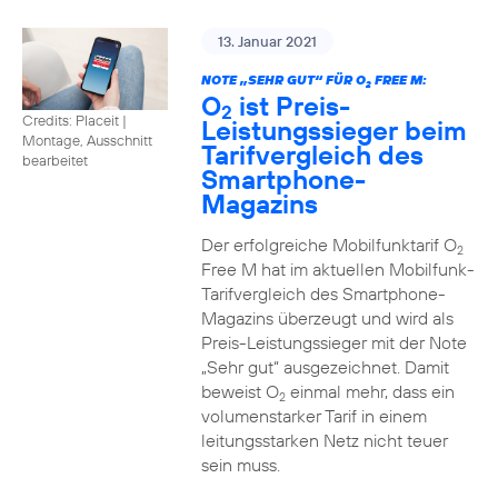
13. Januar 2021
NOTE „SEHR GUT“ FÜR O
FREE M:
2
O
ist Preis-
2
Credits: Placeit
|
Leistungssieger beim
Montage, Ausschnitt
Tarifvergleich des
bearbeitet
Smartphone-
Magazins
Der erfolgreiche Mobilfunktarif O
2
Free M hat im aktuellen Mobilfunk-
Tarifvergleich des Smartphone-
Magazins überzeugt und wird als
Preis-Leistungssieger mit der Note
„Sehr gut“ ausgezeichnet. Damit
beweist O
einmal mehr, dass ein
2
volumenstarker Tarif in einem
leitungsstarken Netz nicht teuer
sein muss.