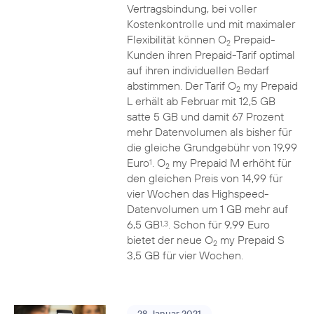
Vertragsbindung, bei voller
Kostenkontrolle und mit maximaler
Flexibilität können O
Prepaid-
2
Kunden ihren Prepaid-Tarif optimal
auf ihren individuellen Bedarf
abstimmen. Der Tarif O
my Prepaid
2
L erhält ab Februar mit 12,5 GB
satte 5 GB und damit 67 Prozent
mehr Datenvolumen als bisher für
die gleiche Grundgebühr von 19,99
Euro
. O
my Prepaid M erhöht für
1
2
den gleichen Preis von 14,99 für
vier Wochen das Highspeed-
Datenvolumen um 1 GB mehr auf
6,5 GB
. Schon für 9,99 Euro
1,3
bietet der neue O
my Prepaid S
2
3,5 GB für vier Wochen.
28. Januar 2021