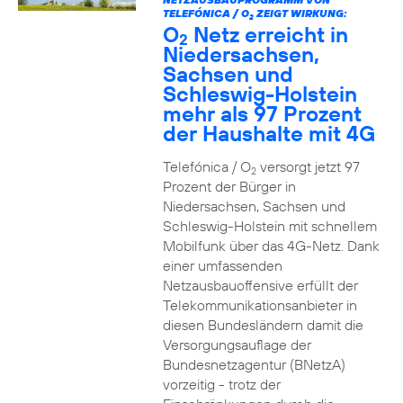
TELEFÓNICA / O
ZEIGT WIRKUNG:
2
O
Netz erreicht in
2
Niedersachsen,
Sachsen und
Schleswig-Holstein
mehr als 97 Prozent
der Haushalte mit 4G
Telefónica / O
versorgt jetzt 97
2
Prozent der Bürger in
Niedersachsen, Sachsen und
Schleswig-Holstein mit schnellem
Mobilfunk über das 4G-Netz. Dank
einer umfassenden
Netzausbauoffensive erfüllt der
Telekommunikationsanbieter in
diesen Bundesländern damit die
Versorgungsauflage der
Bundesnetzagentur (BNetzA)
vorzeitig - trotz der