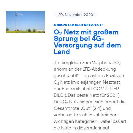
20. November 2020
COMPUTER BILD NETZTEST:
O
Netz mit großem
2
Sprung bei 4G-
Versorgung auf dem
Land
„Im Vergleich zum Vorjahr hat O
2
enorm an der LTE-Abdeckung
geschraubt“ – das ist das Fazit zum
O
Netz im diesjährigen Netztest
2
der Fachzeitschrift COMPUTER
BILD („Das beste Netz für 2021“).
Das O
Netz sichert sich erneut die
2
Gesamtnote „Gut“ (2,4) und
verbesserte sich in zahlreichen
wichtigen Kategorien. Dabei basiert
die Note in diesem Jahr auf