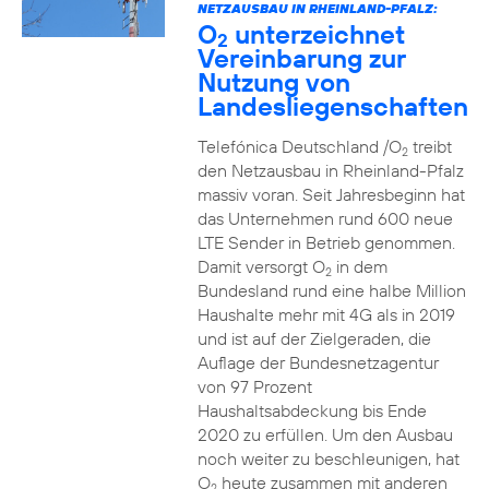
NETZAUSBAU IN RHEINLAND-PFALZ:
O
unterzeichnet
2
Vereinbarung zur
Nutzung von
Landesliegenschaften
Telefónica Deutschland /O
treibt
2
den Netzausbau in Rheinland-Pfalz
massiv voran. Seit Jahresbeginn hat
das Unternehmen rund 600 neue
LTE Sender in Betrieb genommen.
Damit versorgt O
in dem
2
Bundesland rund eine halbe Million
Haushalte mehr mit 4G als in 2019
und ist auf der Zielgeraden, die
Auflage der Bundesnetzagentur
von 97 Prozent
Haushaltsabdeckung bis Ende
2020 zu erfüllen. Um den Ausbau
noch weiter zu beschleunigen, hat
O
heute zusammen mit anderen
2