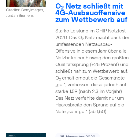
O
Netz schließt mit
2
Credits: Gettyimages,
4G-Ausbauoffensive
Jordan Siemens
zum Wettbewerb auf
Starke Leistung im CHIP Netztest
2020: Das O
Netz macht dank der
2
umfassenden Netzausbau-
Offensive in diesem Jahr über alle
Netzbetreiber hinweg den größten
Qualitätssprung (+25 Prozent) und
schließt nah zum Wettbewerb auf.
O
erhält erneut die Gesamtnote
2
„gut“, verbessert diese jedoch auf
starke 1,59 (nach 2,3 im Vorjahr).
Das Netz verfehlte damit nur um
Haaresbreite den Sprung auf die
Note „sehr gut“ (ab 1,50).
25. November 2020