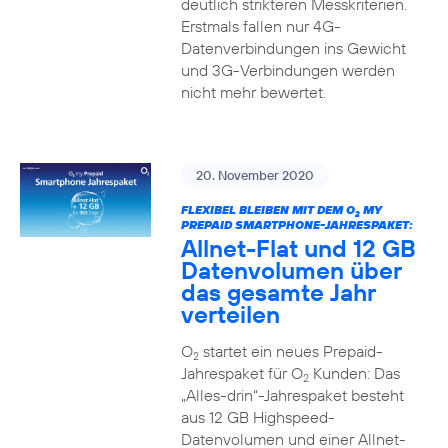
deutlich strikteren Messkriterien.
Erstmals fallen nur 4G-
Datenverbindungen ins Gewicht
und 3G-Verbindungen werden
nicht mehr bewertet.
20. November 2020
FLEXIBEL BLEIBEN MIT DEM O
MY
2
PREPAID SMARTPHONE-JAHRESPAKET:
Allnet-Flat und 12 GB
Datenvolumen über
das gesamte Jahr
verteilen
O
startet ein neues Prepaid-
2
Jahrespaket für O
Kunden: Das
2
„Alles-drin“-Jahrespaket besteht
aus 12 GB Highspeed-
Datenvolumen und einer Allnet-