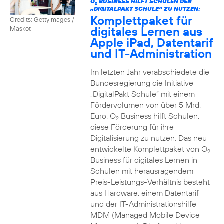
O
BUSINESS HILFT SCHULEN DEN
2
„DIGITALPAKT SCHULE“ ZU NUTZEN:
Komplettpaket für
Credits: GettyImages /
digitales Lernen aus
Maskot
Apple iPad, Datentarif
und IT-Administration
Im letzten Jahr verabschiedete die
Bundesregierung die Initiative
„DigitalPakt Schule“ mit einem
Fördervolumen von über 5 Mrd.
Euro. O
Business hilft Schulen,
2
diese Förderung für ihre
Digitalisierung zu nutzen. Das neu
entwickelte Komplettpaket von O
2
Business für digitales Lernen in
Schulen mit herausragendem
Preis-Leistungs-Verhältnis besteht
aus Hardware, einem Datentarif
und der IT-Administrationshilfe
MDM (Managed Mobile Device