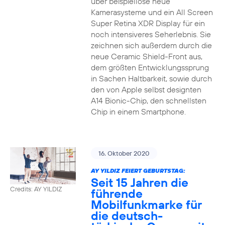
über beispiellose neue
Kamerasysteme und ein All Screen
Super Retina XDR Display für ein
noch intensiveres Seherlebnis. Sie
zeichnen sich außerdem durch die
neue Ceramic Shield-Front aus,
dem größten Entwicklungssprung
in Sachen Haltbarkeit, sowie durch
den von Apple selbst designten
A14 Bionic-Chip, den schnellsten
Chip in einem Smartphone.
16. Oktober 2020
AY YILDIZ FEIERT GEBURTSTAG:
Seit 15 Jahren die
Credits: AY YILDIZ
führende
Mobilfunkmarke für
die deutsch-