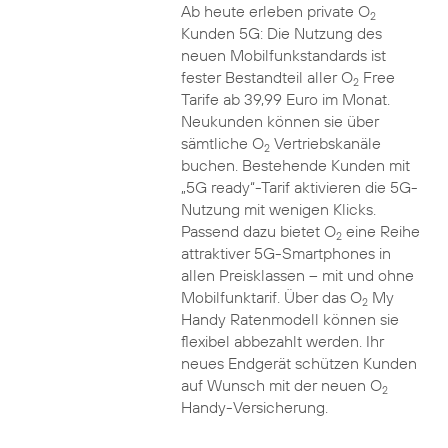
Ab heute erleben private O
2
Kunden 5G: Die Nutzung des
neuen Mobilfunkstandards ist
fester Bestandteil aller O
Free
2
Tarife ab 39,99 Euro im Monat.
Neukunden können sie über
sämtliche O
Vertriebskanäle
2
buchen. Bestehende Kunden mit
„5G ready“-Tarif aktivieren die 5G-
Nutzung mit wenigen Klicks.
Passend dazu bietet O
eine Reihe
2
attraktiver 5G-Smartphones in
allen Preisklassen – mit und ohne
Mobilfunktarif. Über das O
My
2
Handy Ratenmodell können sie
flexibel abbezahlt werden. Ihr
neues Endgerät schützen Kunden
auf Wunsch mit der neuen O
2
Handy-Versicherung.