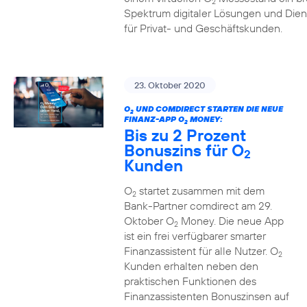
2
Spektrum digitaler Lösungen und Dien
für Privat- und Geschäftskunden.
23. Oktober 2020
O
UND COMDIRECT STARTEN DIE NEUE
2
FINANZ-APP O
MONEY:
2
Bis zu 2 Prozent
Bonuszins für O
2
Kunden
O
startet zusammen mit dem
2
Bank-Partner comdirect am 29.
Oktober O
Money. Die neue App
2
ist ein frei verfügbarer smarter
Finanzassistent für alle Nutzer. O
2
Kunden erhalten neben den
praktischen Funktionen des
Finanzassistenten Bonuszinsen auf