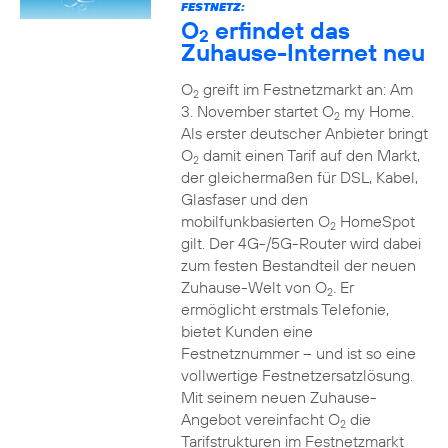
FESTNETZ:
O
erfindet das
2
Zuhause-Internet neu
O
greift im Festnetzmarkt an: Am
2
3. November startet O
my Home.
2
Als erster deutscher Anbieter bringt
O
damit einen Tarif auf den Markt,
2
der gleichermaßen für DSL, Kabel,
Glasfaser und den
mobilfunkbasierten O
HomeSpot
2
gilt. Der 4G-/5G-Router wird dabei
zum festen Bestandteil der neuen
Zuhause-Welt von O
. Er
2
ermöglicht erstmals Telefonie,
bietet Kunden eine
Festnetznummer – und ist so eine
vollwertige Festnetzersatzlösung.
Mit seinem neuen Zuhause-
Angebot vereinfacht O
die
2
Tarifstrukturen im Festnetzmarkt