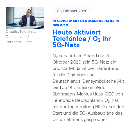
03. Oktober 2020
INTERVIEW MIT CEO MARKUS HAAS IN
DER BILD:
Heute aktiviert
Credits: Telefónica
Telefónica / O
ihr
Deutschland /
2
Bernhard Huber
5G-Netz
O
schaltet am Abend des 3.
2
Oktober 2020 sein 5G-Netz ein
und startet damit den Datenturbo
für die Digitalisierung
Deutschlands. Der symbolische Akt
wird ab 18 Uhr live im Web
übertragen. Markus Haas, CEO von
Telefónica Deutschland / O
, hat
2
mit der Tageszeitung BILD über den
Start und die 5G-Ausbaupläne des
Unternehmens gesprochen.