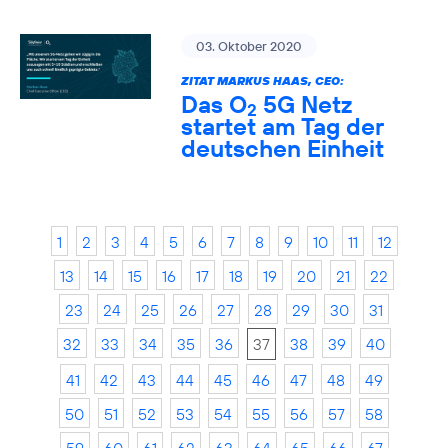
03. Oktober 2020
ZITAT MARKUS HAAS, CEO:
Das O
5G Netz
2
startet am Tag der
deutschen Einheit
1
2
3
4
5
6
7
8
9
10
11
12
13
14
15
16
17
18
19
20
21
22
23
24
25
26
27
28
29
30
31
32
33
34
35
36
37
38
39
40
41
42
43
44
45
46
47
48
49
50
51
52
53
54
55
56
57
58