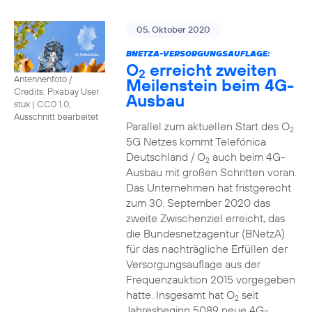
05. Oktober 2020
BNETZA-VERSORGUNGSAUFLAGE:
O
erreicht zweiten
2
Antennenfoto /
Meilenstein beim 4G-
Credits: Pixabay User
Ausbau
stux
|
CC0 1.0,
Ausschnitt bearbeitet
Parallel zum aktuellen Start des O
2
5G Netzes kommt Telefónica
Deutschland / O
auch beim 4G-
2
Ausbau mit großen Schritten voran.
Das Unternehmen hat fristgerecht
zum 30. September 2020 das
zweite Zwischenziel erreicht, das
die Bundesnetzagentur (BNetzA)
für das nachträgliche Erfüllen der
Versorgungsauflage aus der
Frequenzauktion 2015 vorgegeben
hatte. Insgesamt hat O
seit
2
Jahresbeginn 5089 neue 4G-