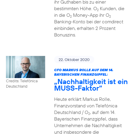
ihr Guthaben bis zu einer
bestimmten Höhe. O
Kunden, die
2
in die O
Money-App ihr O
2
2
Banking-Konto bei der comdirect
einbinden, erhalten 2 Prozent
Bonuszins.
22. Oktober 2020
CFO MARKUS ROLLE AUF DEM 14.
BAYERISCHEN FINANZGIPFEL:
„Nachhaltigkeit ist ein
Credits: Telefónica
MUSS-Faktor“
Deutschland
Heute erklärt Markus Rolle,
Finanzvorstand von Telefónica
Deutschland / O
, auf dem 14.
2
Bayerischen Finanzgipfel, dass
Unternehmen die Nachhaltigkeit
und insbesondere die