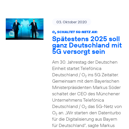
03. Oktober 2020
O
SCHALTET 5G-NETZ AN:
2
Spätestens 2025 soll
ganz Deutschland mit
5G versorgt sein
Am 30. Jahrestag der Deutschen
Einheit startet Telefónica
Deutschland / O
ins 5G Zeitalter.
2
Gemeinsam mit dem Bayerischen
Ministerpräsidenten Markus Söder
schaltet der CEO des Münchener
Unternehmens Telefónica
Deutschland / O
das 5G-Netz von
2
O
an. „Wir starten den Datenturbo
2
für die Digitalisierung aus Bayern
für Deutschland“, sagte Markus