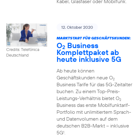
Kabel, Glasfaser oder Mobilfunk.
12. Oktober 2020
MARKTSTART FÜR GESCHÄFTSKUNDEN:
O
Business
2
Credits: Telefónica
Komplettpaket ab
Deutschland
heute inklusive 5G
Ab heute können
Geschäftskunden neue O
2
Business Tarife für das 5G-Zeitalter
buchen. Zu einem Top-Preis-
Leistungs-Verhältnis bietet O
2
Business das erste Mobilfunktarif-
Portfolio mit unlimitiertem Sprach-
und Datenvolumen auf dem
deutschen B2B-Markt – inklusive
5G
.
1