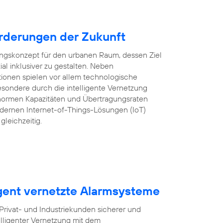
rderungen der Zukunft
lungskonzept für den urbanen Raum, dessen Ziel
ozial inklusiver zu gestalten. Neben
tionen spielen vor allem technologische
sondere durch die intelligente Vernetzung
ormen Kapazitäten und Übertragungsraten
ernen Internet-of-Things-Lösungen (IoT)
gleichzeitig.
igent vernetzte Alarmsysteme
ivat- und Industriekunden sicherer und
lligenter Vernetzung mit dem