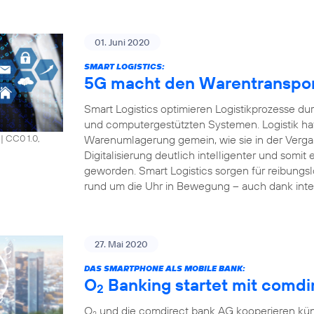
01. Juni 2020
SMART LOGISTICS:
5G macht den Warentransport 
Smart Logistics optimieren Logistikprozesse du
und computergestützten Systemen. Logistik hat
Warenumlagerung gemein, wie sie in der Vergang
|
CC0 1.0,
Digitalisierung deutlich intelligenter und somit e
geworden. Smart Logistics sorgen für reibungsl
rund um die Uhr in Bewegung – auch dank inte
27. Mai 2020
DAS SMARTPHONE ALS MOBILE BANK:
O
Banking startet mit comdir
2
O
und die comdirect bank AG kooperieren künf
2