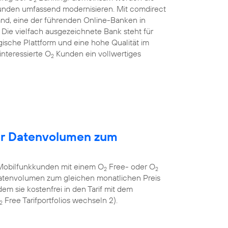
Kunden umfassend modernisieren. Mit comdirect
and, eine der führenden Online-Banken in
ie vielfach ausgezeichnete Bank steht für
gische Plattform und eine hohe Qualität im
nteressierte O
Kunden ein vollwertiges
2
hr Datenvolumen zum
Mobilfunkkunden mit einem O
Free- oder O
2
2
 Datenvolumen zum gleichen monatlichen Preis
em sie kostenfrei in den Tarif mit dem
Free Tarifportfolios wechseln 2).
2