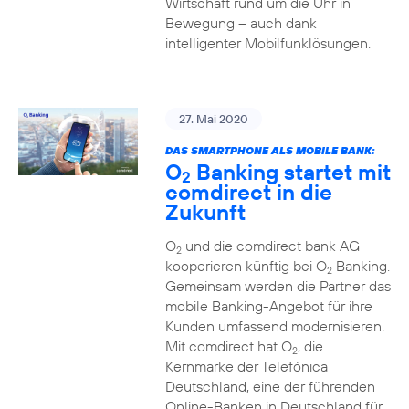
Wirtschaft rund um die Uhr in
Bewegung – auch dank
intelligenter Mobilfunklösungen.
27. Mai 2020
DAS SMARTPHONE ALS MOBILE BANK:
O
Banking startet mit
2
comdirect in die
Zukunft
O
und die comdirect bank AG
2
kooperieren künftig bei O
Banking.
2
Gemeinsam werden die Partner das
mobile Banking-Angebot für ihre
Kunden umfassend modernisieren.
Mit comdirect hat O
, die
2
Kernmarke der Telefónica
Deutschland, eine der führenden
Online-Banken in Deutschland für