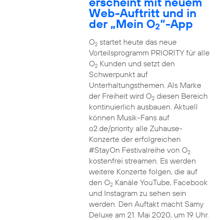
erscheint mit neuem
Web-Auftritt und in
der „Mein O
“-App
2
O
startet heute das neue
2
Vorteilsprogramm PRIORITY für alle
O
Kunden und setzt den
2
Schwerpunkt auf
Unterhaltungsthemen. Als Marke
der Freiheit wird O
diesen Bereich
2
kontinuierlich ausbauen. Aktuell
können Musik-Fans auf
o2.de/priority alle Zuhause-
Konzerte der erfolgreichen
#StayOn Festivalreihe von O
2
kostenfrei streamen. Es werden
weitere Konzerte folgen, die auf
den O
Kanäle YouTube, Facebook
2
und Instagram zu sehen sein
werden. Den Auftakt macht Samy
Deluxe am 21. Mai 2020, um 19 Uhr.