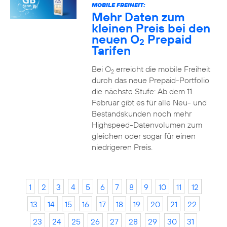
MOBILE FREIHEIT:
Mehr Daten zum
kleinen Preis bei den
neuen O
Prepaid
2
Tarifen
Bei O
erreicht die mobile Freiheit
2
durch das neue Prepaid-Portfolio
die nächste Stufe: Ab dem 11.
Februar gibt es für alle Neu- und
Bestandskunden noch mehr
Highspeed-Datenvolumen zum
gleichen oder sogar für einen
niedrigeren Preis.
1
2
3
4
5
6
7
8
9
10
11
12
13
14
15
16
17
18
19
20
21
22
23
24
25
26
27
28
29
30
31