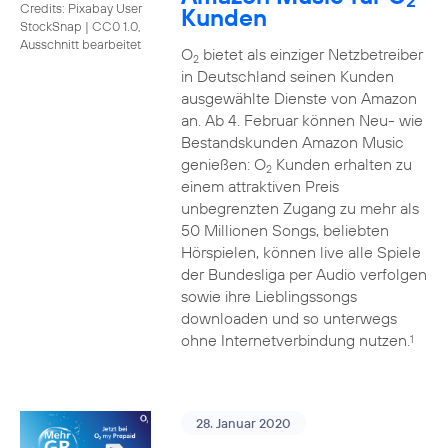
2
Credits: Pixabay User
Kunden
StockSnap
|
CC0 1.0,
Ausschnitt bearbeitet
O
bietet als einziger Netzbetreiber
2
in Deutschland seinen Kunden
ausgewählte Dienste von Amazon
an. Ab 4. Februar können Neu- wie
Bestandskunden Amazon Music
genießen: O
Kunden erhalten zu
2
einem attraktiven Preis
unbegrenzten Zugang zu mehr als
50 Millionen Songs, beliebten
Hörspielen, können live alle Spiele
der Bundesliga per Audio verfolgen
sowie ihre Lieblingssongs
downloaden und so unterwegs
ohne Internetverbindung nutzen.
1
28. Januar 2020