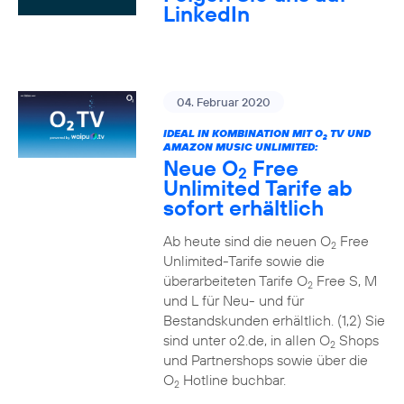
LinkedIn
04. Februar 2020
IDEAL IN KOMBINATION MIT O
TV UND
2
AMAZON MUSIC UNLIMITED:
Neue O
Free
2
Unlimited Tarife ab
sofort erhältlich
Ab heute sind die neuen O
Free
2
Unlimited-Tarife sowie die
überarbeiteten Tarife O
Free S, M
2
und L für Neu- und für
Bestandskunden erhältlich. (1,2) Sie
sind unter o2.de, in allen O
Shops
2
und Partnershops sowie über die
O
Hotline buchbar.
2