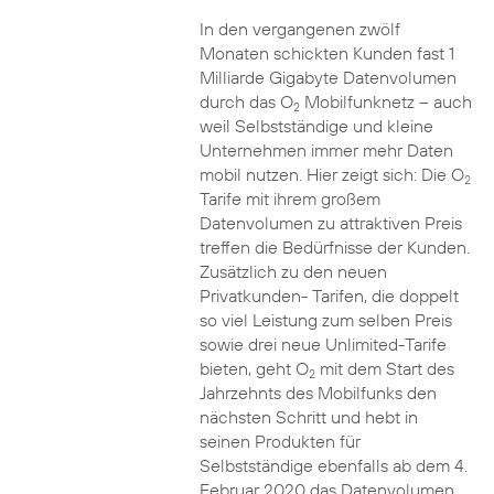
In den vergangenen zwölf
Monaten schickten Kunden fast 1
Milliarde Gigabyte Datenvolumen
durch das O
Mobilfunknetz – auch
2
weil Selbstständige und kleine
Unternehmen immer mehr Daten
mobil nutzen. Hier zeigt sich: Die O
2
Tarife mit ihrem großem
Datenvolumen zu attraktiven Preis
treffen die Bedürfnisse der Kunden.
Zusätzlich zu den neuen
Privatkunden- Tarifen, die doppelt
so viel Leistung zum selben Preis
sowie drei neue Unlimited-Tarife
bieten, geht O
mit dem Start des
2
Jahrzehnts des Mobilfunks den
nächsten Schritt und hebt in
seinen Produkten für
Selbstständige ebenfalls ab dem 4.
Februar 2020 das Datenvolumen