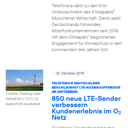
Telefónica zählt zu den Erst-
Unterzeichnern des Klimapakts²
Münchener Wirtschaft. Damit setzt
Deutschlands führendes
Mobilfunkunternehmen sein 2016
mit dem Klimapakt¹ begonnenes
Engagement für Klimaschutz in den
kommenden drei Jahren fort.
21. Oktober 2019
TELEFÓNICA DEUTSCHLAND
BESCHLEUNIGT LTE-AUSBAUOFFENSIVE
IM SEPTEMBER:
Credits: Pixabay User
850 neue LTE-Sender
IndiraFoto
|
CC0 1.0,
verbessern
Ausschnitt bearbeitet
Kundenerlebnis im O
2
Netz
Telefónica Deutschland hat ihre