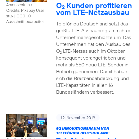
O
Kunden profitieren
Antennenfoto /
2
vom LTE-Netzausbau
Credits: Pixabay User
stux
|
CC0 1.0,
Ausschnitt bearbeitet
Telefónica Deutschland setzt das
größte LTE-Ausbauprogramm ihrer
Unternehmensgeschichte um. Das
Unternehmen hat den Ausbau des
O
LTE-Netzes auch im Oktober
2
konsequent vorangetrieben und
mehr als 550 neue LTE-Sender in
Betrieb genommen. Damit haben
sich die Breitbandabdeckung und
LTE-Kapazitäten in allen 16
Bundesländern verbessert.
12. November 2019
5G INNOVATIONSRAUM VON
TELEFÓNICA DEUTSCHLAND: