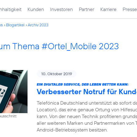
haltigkeit
Kunden
Investoren
Partner
Karriere
Presse
ws
Blogartikel
Archiv 2023
 zum Thema #Ortel_Mobile 2023
10. Oktober 2019
EIN DIGITALER SERVICE, DER LEBEN RETTEN KANN:
Verbesserter Notruf für Kun
Telefónica Deutschland unterstützt ab sofort
Location), das eine genaue Ortung von Hilfesu
kann. Von der neuen Technik profitieren grund
usschnitt
aller weiteren Marken und Partnermarken von T
Android-Betriebssystem besitzen.