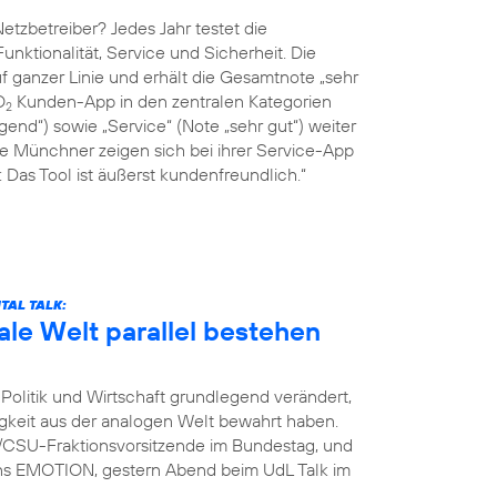
tzbetreiber? Jedes Jahr testet die
Funktionalität, Service und Sicherheit. Die
 ganzer Linie und erhält die Gesamtnote „sehr
O
Kunden-App in den zentralen Kategorien
2
end“) sowie „Service“ (Note „sehr gut“) weiter
ie Münchner zeigen sich bei ihrer Service-App
Das Tool ist äußerst kundenfreundlich.“
TAL TALK:
ale Welt parallel bestehen
Politik und Wirtschaft grundlegend verändert,
igkeit aus der analogen Welt bewahrt haben.
U/CSU-Fraktionsvorsitzende im Bundestag, und
ins EMOTION, gestern Abend beim UdL Talk im