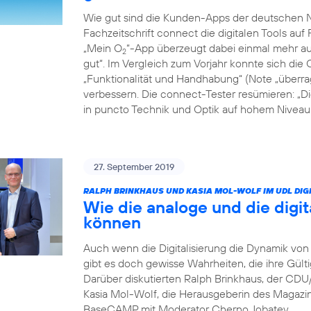
Wie gut sind die Kunden-Apps der deutschen Ne
Fachzeitschrift connect die digitalen Tools auf 
„Mein O
“-App überzeugt dabei einmal mehr auf
2
gut“. Im Vergleich zum Vorjahr konnte sich die 
„Funktionalität und Handhabung“ (Note „überrag
verbessern. Die connect-Tester resümieren: „D
in puncto Technik und Optik auf hohem Niveau: 
27. September 2019
RALPH BRINKHAUS UND KASIA MOL-WOLF IM UDL DIGI
Wie die analoge und die digit
können
Auch wenn die Digitalisierung die Dynamik von 
gibt es doch gewisse Wahrheiten, die ihre Gült
Darüber diskutierten Ralph Brinkhaus, der CD
Kasia Mol-Wolf, die Herausgeberin des Magaz
BaseCAMP mit Moderator Cherno Jobatey.