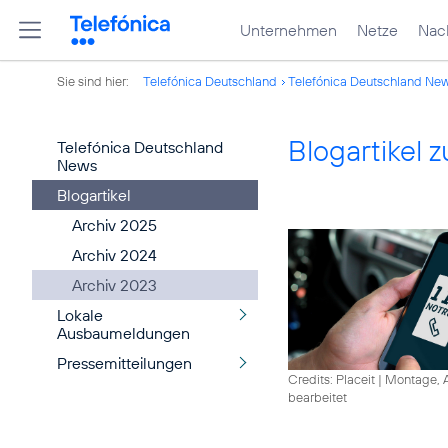
Unternehmen
Netze
Nach
Sie sind hier:
Telefónica Deutschland
Telefónica Deutschland Ne
Blogartikel
Telefónica Deutschland
News
Blogartikel
Archiv 2025
Archiv 2024
Archiv 2023
Lokale
Ausbaumeldungen
Pressemitteilungen
Credits: Placeit
|
Montage, A
bearbeitet