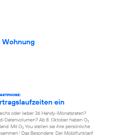
ue Wohnung
MARTPHONE:
rtragslaufzeiten ein
echs oder lieber 36 Handy-Monatsraten?
ed-Datenvolumen? Ab 8. Oktober haben O
2
Hand: Mit O
You stellen sie ihre persönliche
2
zusammen.
Das Besondere: Der Mobilfunktarif
1