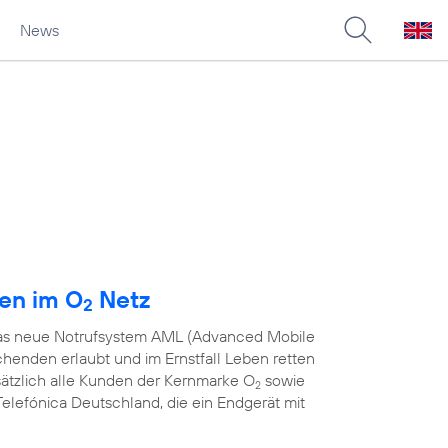
News
den im O
Netz
2
 das neue Notrufsystem AML (Advanced Mobile
chenden erlaubt und im Ernstfall Leben retten
sätzlich alle Kunden der Kernmarke O
sowie
2
elefónica Deutschland, die ein Endgerät mit