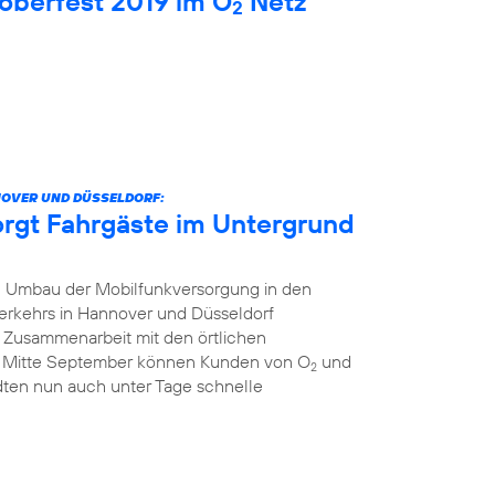
oberfest 2019 im O
Netz
2
NOVER UND DÜSSELDORF:
orgt Fahrgäste im Untergrund
 Umbau der Mobilfunkversorgung in den
erkehrs in Hannover und Düsseldorf
r Zusammenarbeit mit den örtlichen
t Mitte September können Kunden von O
und
2
dten nun auch unter Tage schnelle