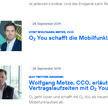
ist jederzeit kündbar. Und das Endgerät kann fl
24. September 2019
ZITAT WOLFGANG METZE, CCO:
O
You schafft die Mobilfunkl
2
24. September 2019
AUF TWITTER ANSEHEN:
Wolfgang Metze, CCO, erläute
Vertragslaufzeiten mit O
Yo
2
O
geht voran und schafft mit O
You als neuem
2
2
Mobilfunklaufzeit ab.