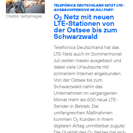
TELEFÓNICA DEUTSCHLAND SETZT LTE-
AUSBAUOFFENSIVE IM JULI FORT:
O
Netz mit neuen
Credits: Gettyimages
2
LTE-Stationen von
der Ostsee bis zum
Schwarzwald
Telefónica Deutschland hat das
LTE-Netz auch im Sommermonat
Juli weiter massiv ausgebaut und
dabei viele Urlaubsorte mit
schnellem Internet angebunden.
Von der Ostsee bis zum
Schwarzwald nahm das
Unternehmen im vergangenen
Monat mehr als 600 neue LTE-
Sender in Betrieb. Die
umfangreichen Maßnahmen
kommen O
Kunden in ihrem
2
digitalen Alltag unmittelbar zugute:
Die Qualität des O
Netzes hat sich