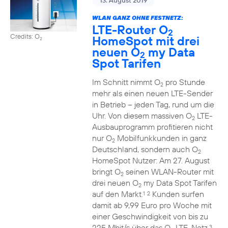
13. August 2019
WLAN GANZ OHNE FESTNETZ:
LTE-Router O
2
Credits: O
HomeSpot mit drei
2
neuen O
my Data
2
Spot Tarifen
Im Schnitt nimmt O
pro Stunde
2
mehr als einen neuen LTE-Sender
in Betrieb – jeden Tag, rund um die
Uhr. Von diesem massiven O
LTE-
2
Ausbauprogramm profitieren nicht
nur O
Mobilfunkkunden in ganz
2
Deutschland, sondern auch O
2
HomeSpot Nutzer: Am 27. August
bringt O
seinen WLAN-Router mit
2
drei neuen O
my Data Spot Tarifen
2
auf den Markt.
Kunden surfen
1
2
damit ab 9,99 Euro pro Woche mit
einer Geschwindigkeit von bis zu
225 Mbit/s über das O
LTE-Netz.
3