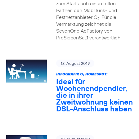
zum Start auch einen tollen
Partner: den Mobilfunk- und
Festnetzanbieter O
. Für die
2
Vermarktung zeichnet die
SevenOne AdFactory von
ProSiebenSat.1 verantwortlich.
13. August 2019
INFOGRAFIK O
HOMESPOT:
2
Ideal für
Wochenendpendler,
die in ihrer
Zweitwohnung keinen
DSL-Anschluss haben