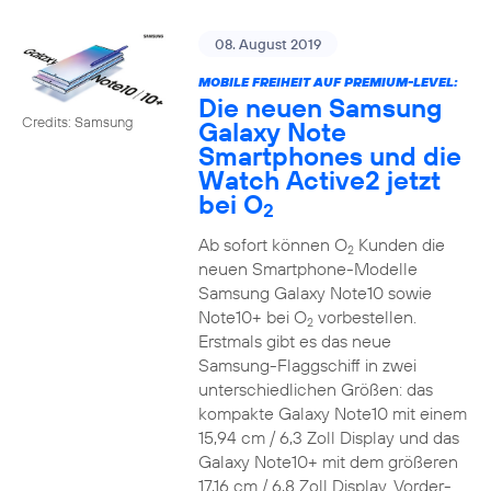
08. August 2019
MOBILE FREIHEIT AUF PREMIUM-LEVEL:
Die neuen Samsung
Credits: Samsung
Galaxy Note
Smartphones und die
Watch Active2 jetzt
bei O
2
Ab sofort können O
Kunden die
2
neuen Smartphone-Modelle
Samsung Galaxy Note10 sowie
Note10+ bei O
vorbestellen.
2
Erstmals gibt es das neue
Samsung-Flaggschiff in zwei
unterschiedlichen Größen: das
kompakte Galaxy Note10 mit einem
15,94 cm / 6,3 Zoll Display und das
Galaxy Note10+ mit dem größeren
17,16 cm / 6,8 Zoll Display. Vorder-