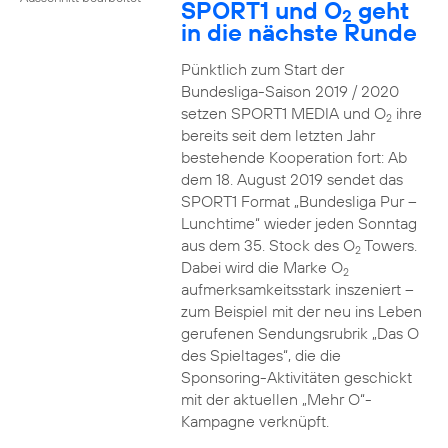
SPORT1 und O
geht
2
in die nächste Runde
Pünktlich zum Start der
Bundesliga-Saison 2019 / 2020
setzen SPORT1 MEDIA und O
ihre
2
bereits seit dem letzten Jahr
bestehende Kooperation fort: Ab
dem 18. August 2019 sendet das
SPORT1 Format „Bundesliga Pur –
Lunchtime“ wieder jeden Sonntag
aus dem 35. Stock des O
Towers.
2
Dabei wird die Marke O
2
aufmerksamkeitsstark inszeniert –
zum Beispiel mit der neu ins Leben
gerufenen Sendungsrubrik „Das O
des Spieltages“, die die
Sponsoring-Aktivitäten geschickt
mit der aktuellen „Mehr O“-
Kampagne verknüpft.