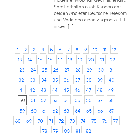
moderner Mobilfunktechnik erfüllt.
Somit erhalten auch Kunden der
beiden Anbieter Deutsche Telekom
und Vodafone einen Zugang zu LTE
in den […]
1
2
3
4
5
6
7
8
9
10
11
12
13
14
15
16
17
18
19
20
21
22
23
24
25
26
27
28
29
30
31
32
33
34
35
36
37
38
39
40
41
42
43
44
45
46
47
48
49
50
51
52
53
54
55
56
57
58
59
60
61
62
63
64
65
66
67
68
69
70
71
72
73
74
75
76
77
78
79
80
81
82