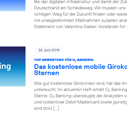
Bei der digitalen Infrastruktur und damit der Z
Deutschland am Scheideweg. Wir müssen uns 
richtigen Weg für die Zukunft finden oder weit
mit unabgestimmten Maßnahmen zulasten andere
Statement von Valentina Daiber, Vorständin für
26. Juni 2019
TOP-BEWERTUNG FÜR O
BANKING:
2
Das kostenlose mobile Girok
Sternen
Wie gut kostenlose Girokonten sind, hat das An
untersucht. Im aktuellen Heft erhält O
Banking 
2
Sterne. O
Banking überzeugte die Analysten v
2
und kostenlose Debit Mastercard sowie günstig
sind stolz […]