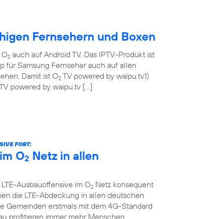
ähigen Fernsehern und Boxen
n O
auch auf Android TV. Das IPTV-Produkt ist
2
pp für Samsung Fernseher auch auf allen
ehen. Damit ist O
TV powered by waipu.tv1)
2
TV powered by waipu.tv […]
IVE FORT:
im O
Netz in allen
2
e LTE-Ausbauoffensive im O
Netz konsequent
2
men die LTE-Abdeckung in allen deutschen
che Gemeinden erstmals mit dem 4G-Standard
au profitieren immer mehr Menschen