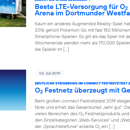
Beste LTE-Versorgung für O
2
Arena im Dortmunder Westfa
Kaum ein anderes Augmented Reality-Spiel hat
2016 gehört Pokémon Go mit fast 150 Millionen
Smartphone-Spielen. Es gilt als das Spiel mit 
Wochenende werden mehr als 170.000 Spieler 
die Spieler im […]
02. Juli 2019
DEUTLICHE STEIGERUNG IM CONNECT FESTNETZTEST 2
O
Festnetz überzeugt mit Ge
2
Beim großen connect Festnetztest 2019 steiger
Note und erhält das Gesamturteil „sehr gut“. D
vielen Bereichen des O
Festnetzprodukts und 
2
den Einzelkategorien „Web-Services“ und „Web-
der „Sprachtelefonie“ erzielte O
ein […]
2