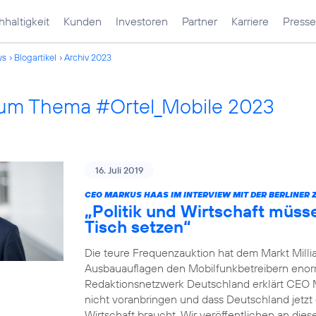
haltigkeit
Kunden
Investoren
Partner
Karriere
Presse
ws
Blogartikel
Archiv 2023
 zum Thema #Ortel_Mobile 2023
16. Juli 2019
CEO MARKUS HAAS IM INTERVIEW MIT DER BERLINER 
„Politik und Wirtschaft müss
Tisch setzen“
Die teure Frequenzauktion hat dem Markt Millia
Ausbauauflagen den Mobilfunkbetreibern enorm 
Redaktionsnetzwerk Deutschland erklärt CEO 
nicht voranbringen und dass Deutschland jetzt 
Wirtschaft braucht. Wir veröffentlichen an dies