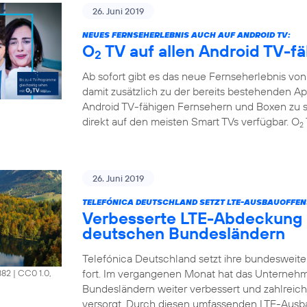
26. Juni 2019
NEUES FERNSEHERLEBNIS AUCH AUF ANDROID TV:
O
TV auf allen Android TV-f
2
Ab sofort gibt es das neue Fernseherlebnis vo
damit zusätzlich zu der bereits bestehenden A
Android TV-fähigen Fernsehern und Boxen zu s
direkt auf den meisten Smart TVs verfügbar. O
2
26. Juni 2019
TELEFÓNICA DEUTSCHLAND SETZT LTE-AUSBAUOFFENS
Verbesserte LTE-Abdeckung 
deutschen Bundesländern
Telefónica Deutschland setzt ihre bundesweit
fort. Im vergangenen Monat hat das Unterneh
882
|
CC0 1.0,
Bundesländern weiter verbessert und zahlrei
versorgt. Durch diesen umfassenden LTE-Ausb