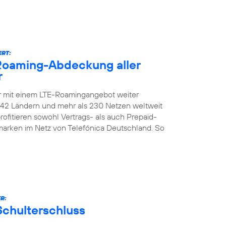
ERT:
-Roaming-Abdeckung aller
r
er mit einem LTE-Roamingangebot weiter
n 142 Ländern und mehr als 230 Netzen weltweit
ofitieren sowohl Vertrags- als auch Prepaid-
marken im Netz von Telefónica Deutschland. So
R:
Schulterschluss