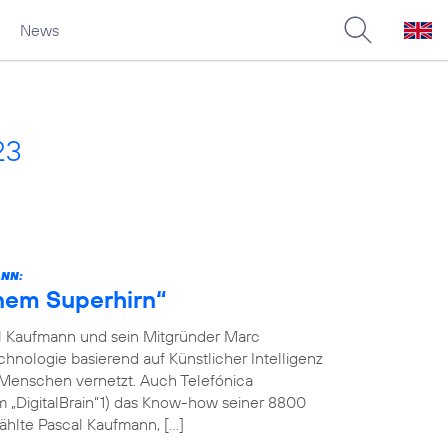
News
23
ANN:
inem Superhirn“
l Kaufmann und sein Mitgründer Marc
hnologie basierend auf Künstlicher Intelligenz
 Menschen vernetzt. Auch Telefónica
m „DigitalBrain“1) das Know-how seiner 8800
ählte Pascal Kaufmann, […]