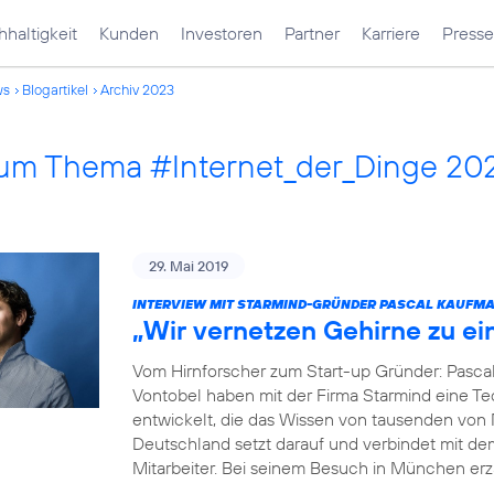
haltigkeit
Kunden
Investoren
Partner
Karriere
Presse
ws
Blogartikel
Archiv 2023
 zum Thema #Internet_der_Dinge 20
29. Mai 2019
INTERVIEW MIT STARMIND-GRÜNDER PASCAL KAUFM
„Wir vernetzen Gehirne zu e
Vom Hirnforscher zum Start-up Gründer: Pasca
Vontobel haben mit der Firma Starmind eine Tec
entwickelt, die das Wissen von tausenden von
Deutschland setzt darauf und verbindet mit de
Mitarbeiter. Bei seinem Besuch in München erz