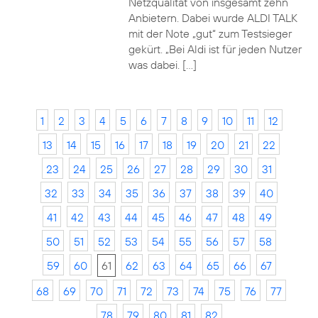
Netzqualität von insgesamt zehn
Anbietern. Dabei wurde ALDI TALK
mit der Note „gut“ zum Testsieger
gekürt. „Bei Aldi ist für jeden Nutzer
was dabei. […]
1
2
3
4
5
6
7
8
9
10
11
12
13
14
15
16
17
18
19
20
21
22
23
24
25
26
27
28
29
30
31
32
33
34
35
36
37
38
39
40
41
42
43
44
45
46
47
48
49
50
51
52
53
54
55
56
57
58
59
60
61
62
63
64
65
66
67
68
69
70
71
72
73
74
75
76
77
78
79
80
81
82