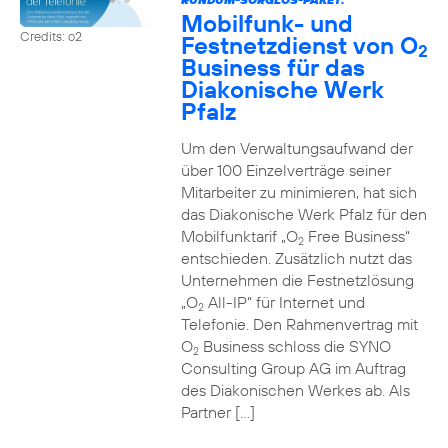
Mobilfunk- und
Credits: o2
Festnetzdienst von O
2
Business für das
Diakonische Werk
Pfalz
Um den Verwaltungsaufwand der
über 100 Einzelverträge seiner
Mitarbeiter zu minimieren, hat sich
das Diakonische Werk Pfalz für den
Mobilfunktarif „O
Free Business“
2
entschieden. Zusätzlich nutzt das
Unternehmen die Festnetzlösung
„O
All-IP“ für Internet und
2
Telefonie. Den Rahmenvertrag mit
O
Business schloss die SYNO
2
Consulting Group AG im Auftrag
des Diakonischen Werkes ab. Als
Partner […]