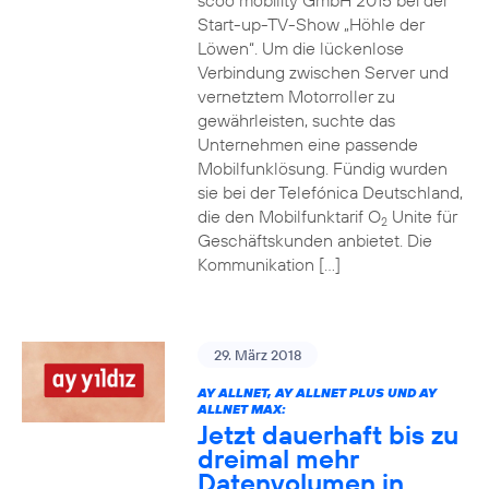
scoo mobility GmbH 2015 bei der
Start-up-TV-Show „Höhle der
Löwen“. Um die lückenlose
Verbindung zwischen Server und
vernetztem Motorroller zu
gewährleisten, suchte das
Unternehmen eine passende
Mobilfunklösung. Fündig wurden
sie bei der Telefónica Deutschland,
die den Mobilfunktarif O
Unite für
2
Geschäftskunden anbietet. Die
Kommunikation […]
29. März 2018
AY ALLNET, AY ALLNET PLUS UND AY
ALLNET MAX:
Jetzt dauerhaft bis zu
dreimal mehr
Datenvolumen in