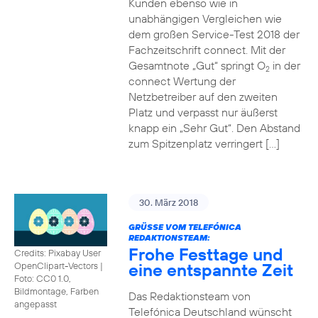
Kunden ebenso wie in
unabhängigen Vergleichen wie
dem großen Service-Test 2018 der
Fachzeitschrift connect. Mit der
Gesamtnote „Gut“ springt O
in der
2
connect Wertung der
Netzbetreiber auf den zweiten
Platz und verpasst nur äußerst
knapp ein „Sehr Gut“. Den Abstand
zum Spitzenplatz verringert […]
30. März 2018
GRÜSSE VOM TELEFÓNICA R
EDAKTIONSTEAM:
Frohe Festtage und
Credits: Pixabay User
eine entspannte Zeit
OpenClipart-Vectors
|
Foto: CC0 1.0,
Bildmontage, Farben
Das Redaktionsteam von
angepasst
Telefónica Deutschland wünscht