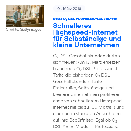
01. März 2018
NEUE O
DSL PROFESSIONAL TARIFE:
2
Schnelleres
Credits: Gettyimages
Highspeed-Internet
für Selbständige und
kleine Unternehmen
O
DSL Geschäftskunden dürfen
2
sich freuen: Am 13. März ersetzen
brandneue O
DSL Professional
2
Tarife die bisherigen O
DSL
2
Geschäftskunden-Tarife.
Freiberufler, Selbständige und
kleinere Unternehmen profitieren
dann von schnellerem Highspeed-
Internet mit bis zu 100 Mbit/s 1) und
einer noch stärkeren Ausrichtung
auf ihre Bedürfnisse. Egal ob O
2
DSL XS, S, M oder L Professional,