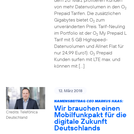
dem 20. März profitieren Kunden
von mehr Datenvolumen in den O
2
Prepaid Tarifen. Die zusätzlichen
Gigabytes bietet O
zum
2
unveränderten Preis. Tarif-Neuling
im Portfolio ist der O
My Prepaid L
2
Tarif mit 5 GB Highspeed-
Datenvolumen und Allnet Flat für
nur 24,99 Euro1). O
Prepaid
2
Kunden surfen mit LTE max. und
können mit […]
12. März 2018
NAMENSBEITRAG CEO MARKUS HAAS:
Wir brauchen einen
Credits: Telefónica
Mobilfunkpakt für die
Deutschland
digitale Zukunft
Deutschlands