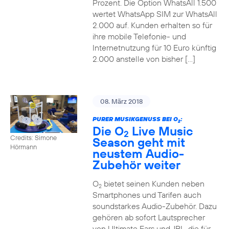
Prozent. Die Option WhatsAll 1.500
wertet WhatsApp SIM zur WhatsAll
2.000 auf. Kunden erhalten so für
ihre mobile Telefonie- und
Internetnutzung für 10 Euro künftig
2.000 anstelle von bisher […]
08. März 2018
PURER MUSIKGENUSS BEI O
:
2
Die O
Live Music
2
Credits: Simone
Season geht mit
Hörmann
neustem Audio-
Zubehör weiter
O
bietet seinen Kunden neben
2
Smartphones und Tarifen auch
soundstarkes Audio-Zubehör. Dazu
gehören ab sofort Lautsprecher
von Ultimate Ears und JBL, die für