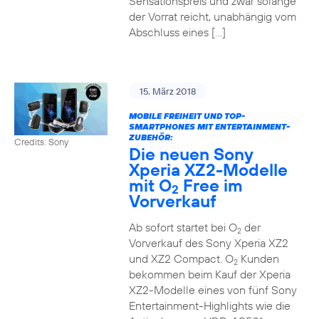
Sensationspreis und zwar solange
der Vorrat reicht, unabhängig vom
Abschluss eines […]
15. März 2018
MOBILE FREIHEIT UND TOP-
SMARTPHONES MIT ENTERTAINMENT-
ZUBEHÖR:
Credits: Sony
Die neuen Sony
Xperia XZ2-Modelle
mit O
Free im
2
Vorverkauf
Ab sofort startet bei O
der
2
Vorverkauf des Sony Xperia XZ2
und XZ2 Compact. O
Kunden
2
bekommen beim Kauf der Xperia
XZ2-Modelle eines von fünf Sony
Entertainment-Highlights wie die