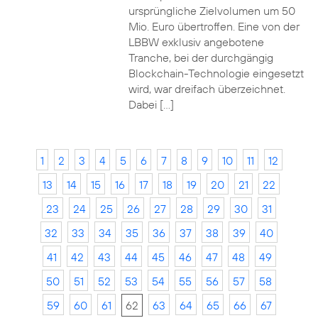
ursprüngliche Zielvolumen um 50
Mio. Euro übertroffen. Eine von der
LBBW exklusiv angebotene
Tranche, bei der durchgängig
Blockchain-Technologie eingesetzt
wird, war dreifach überzeichnet.
Dabei […]
1
2
3
4
5
6
7
8
9
10
11
12
13
14
15
16
17
18
19
20
21
22
23
24
25
26
27
28
29
30
31
32
33
34
35
36
37
38
39
40
41
42
43
44
45
46
47
48
49
50
51
52
53
54
55
56
57
58
59
60
61
62
63
64
65
66
67