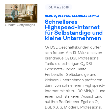
01. März 2018
NEUE O
DSL PROFESSIONAL TARIFE:
2
Schnelleres
Credits: Gettyimages
Highspeed-Internet
für Selbständige und
kleine Unternehmen
O
DSL Geschäftskunden dürfen
2
sich freuen: Am 13. März ersetzen
brandneue O
DSL Professional
2
Tarife die bisherigen O
DSL
2
Geschäftskunden-Tarife.
Freiberufler, Selbständige und
kleinere Unternehmen profitieren
dann von schnellerem Highspeed-
Internet mit bis zu 100 Mbit/s 1) und
einer noch stärkeren Ausrichtung
auf ihre Bedürfnisse. Egal ob O
2
DSL XS, S, M oder L Professional,