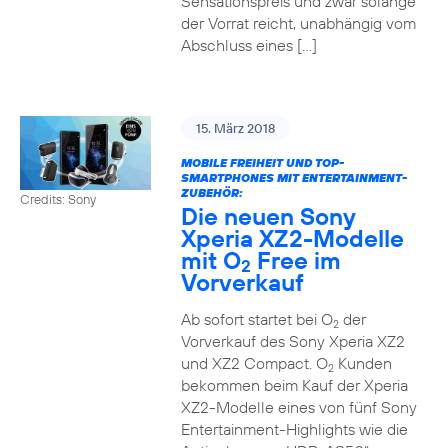
Sensationspreis und zwar solange
der Vorrat reicht, unabhängig vom
Abschluss eines […]
15. März 2018
MOBILE FREIHEIT UND TOP-
SMARTPHONES MIT ENTERTAINMENT-
ZUBEHÖR:
Credits: Sony
Die neuen Sony
Xperia XZ2-Modelle
mit O
Free im
2
Vorverkauf
Ab sofort startet bei O
der
2
Vorverkauf des Sony Xperia XZ2
und XZ2 Compact. O
Kunden
2
bekommen beim Kauf der Xperia
XZ2-Modelle eines von fünf Sony
Entertainment-Highlights wie die