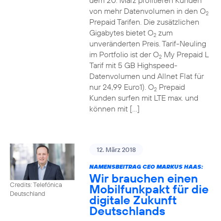
dem 20. März profitieren Kunden
von mehr Datenvolumen in den O
2
Prepaid Tarifen. Die zusätzlichen
Gigabytes bietet O
zum
2
unveränderten Preis. Tarif-Neuling
im Portfolio ist der O
My Prepaid L
2
Tarif mit 5 GB Highspeed-
Datenvolumen und Allnet Flat für
nur 24,99 Euro1). O
Prepaid
2
Kunden surfen mit LTE max. und
können mit […]
12. März 2018
NAMENSBEITRAG CEO MARKUS HAAS:
Wir brauchen einen
Credits: Telefónica
Mobilfunkpakt für die
Deutschland
digitale Zukunft
Deutschlands