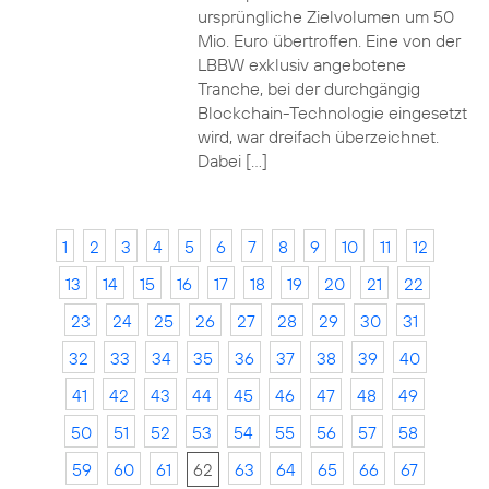
ursprüngliche Zielvolumen um 50
Mio. Euro übertroffen. Eine von der
LBBW exklusiv angebotene
Tranche, bei der durchgängig
Blockchain-Technologie eingesetzt
wird, war dreifach überzeichnet.
Dabei […]
1
2
3
4
5
6
7
8
9
10
11
12
13
14
15
16
17
18
19
20
21
22
23
24
25
26
27
28
29
30
31
32
33
34
35
36
37
38
39
40
41
42
43
44
45
46
47
48
49
50
51
52
53
54
55
56
57
58
59
60
61
62
63
64
65
66
67