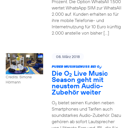
Prozent. Die Option WhatsAll 1.500
wertet WhatsApp SIM zur WhatsAll
2.000 auf. Kunden erhalten so für
ihre mobile Telefonie- und
Internetnutzung für 10 Euro künftig
2.000 anstelle von bisher […]
08. März 2018
PURER MUSIKGENUSS BEI O
:
2
Die O
Live Music
2
Credits: Simone
Season geht mit
Hörmann
neustem Audio-
Zubehör weiter
O
bietet seinen Kunden neben
2
Smartphones und Tarifen auch
soundstarkes Audio-Zubehör. Dazu
gehören ab sofort Lautsprecher
von Ultimate Ears und JBL, die für