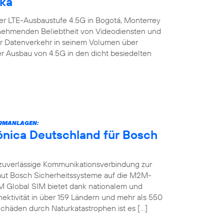
ika
er LTE-Ausbaustufe 4.5G in Bogotá, Monterrey
zunehmenden Beliebtheit von Videodiensten und
er Datenverkehr in seinem Volumen über
er Ausbau von 4.5G in den dicht besiedelten
RMANLAGEN:
fónica Deutschland für Bosch
zuverlässige Kommunikationsverbindung zur
raut Bosch Sicherheitssysteme auf die M2M-
M Global SIM bietet dank nationalem und
ektivität in über 159 Ländern und mehr als 550
chäden durch Naturkatastrophen ist es […]