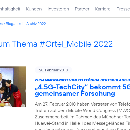
haltigkeit
Kunden
Investoren
Partner
Karriere
Presse
ws
Blogartikel
Archiv 2022
 zum Thema #Ortel_Mobile 2022
28. Februar 2018
ZUSAMMENARBEIT VON TELEFÓNICA DEUTSCHLAND U
„4.5G-TechCity“ bekommt 5G
gemeinsamer Forschung
Am 27. Februar 2018 haben Vertreter von Tele
Treffen auf dem Mobile World Congress (MWC) 
Zusammenarbeit im Rahmen des Münchner Tech
Huawei-Stand in Halle 1 des Messegeländes Fir
neue Vereinbarung. Diese verlängert die Koope