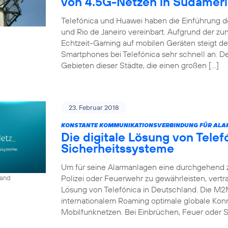
von 4.5G-Netzen in Südamer
Telefónica und Huawei haben die Einführung d
und Rio de Janeiro vereinbart. Aufgrund der 
Echtzeit-Gaming auf mobilen Geräten steigt d
Smartphones bei Telefónica sehr schnell an. D
Gebieten dieser Städte, die einen großen […]
23. Februar 2018
KONSTANTE KOMMUNIKATIONSVERBINDUNG FÜR ALA
Die digitale Lösung von Tele
Sicherheitssysteme
Um für seine Alarmanlagen eine durchgehend 
Polizei oder Feuerwehr zu gewährleisten, vert
land
Lösung von Telefónica in Deutschland. Die M2
internationalem Roaming optimale globale Konn
Mobilfunknetzen. Bei Einbrüchen, Feuer oder S