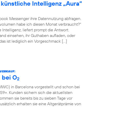
künstliche Intelligenz „Aura“
book Messenger ihre Datennutzung abfragen.
envolumen habe ich diesen Monat verbraucht?“
Intelligenz, liefert prompt die Antwort.
nd einsehen, ihr Guthaben aufladen, oder
 das ist lediglich ein Vorgeschmack […]
RVERKAUF:
 bei O
2
WC) in Barcelona vorgestellt und schon bei
9+. Kunden sichern sich die aktuellsten
mmen sie bereits bis zu sieben Tage vor
Zusätzlich erhalten sie eine Altgerätprämie von