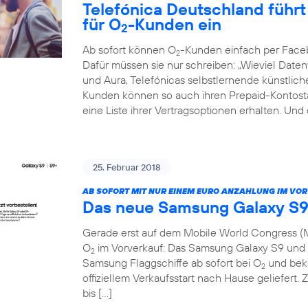
Telefónica Deutschland führt 
für O
-Kunden ein
2
Ab sofort können O
-Kunden einfach per Face
2
Dafür müssen sie nur schreiben: „Wieviel Dat
und Aura, Telefónicas selbstlernende künstliche 
Kunden können so auch ihren Prepaid-Kontosta
eine Liste ihrer Vertragsoptionen erhalten. Und
25. Februar 2018
AB SOFORT MIT NUR EINEM EURO ANZAHLUNG IM VO
Das neue Samsung Galaxy S9
Gerade erst auf dem Mobile World Congress (M
O
im Vorverkauf: Das Samsung Galaxy S9 und S
2
Samsung Flaggschiffe ab sofort bei O
und beko
2
offiziellem Verkaufsstart nach Hause geliefert. 
bis […]